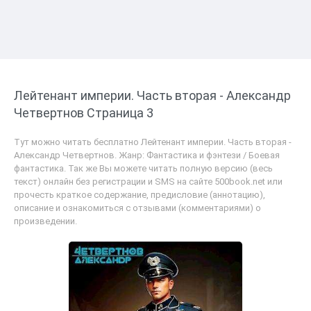
Лейтенант империи. Часть вторая - Александр
Четвертнов Страница 3
Тут можно читать бесплатно Лейтенант империи. Часть вторая -
Александр Четвертнов. Жанр: Фантастика и фэнтези / Боевая
фантастика. Так же Вы можете читать полную версию (весь
текст) онлайн без регистрации и SMS на сайте 500book.net или
прочесть краткое содержание, предисловие (аннотацию),
описание и ознакомиться с отзывами (комментариями) о
произведении.