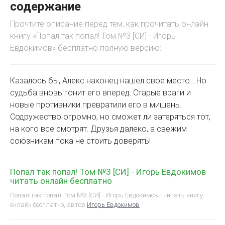
содержание
Прочтите описание перед тем, как прочитать онлайн
книгу «Попал так попал! Том №3 [СИ] - Игорь
Евдокимов» бесплатно полную версию:
Казалось бы, Алекс наконец нашел свое место… Но
судьба вновь гонит его вперед. Старые враги и
новые противники превратили его в мишень.
Содружество огромно, но сможет ли затеряться тот,
на кого все смотрят. Друзья далеко, а свежим
союзникам пока не стоить доверять!
Попал так попал! Том №3 [СИ] - Игорь Евдокимов
читать онлайн бесплатно
Попал так попал! Том №3 [СИ] - Игорь Евдокимов - читать книгу
онлайн бесплатно, автор
Игорь Евдокимов