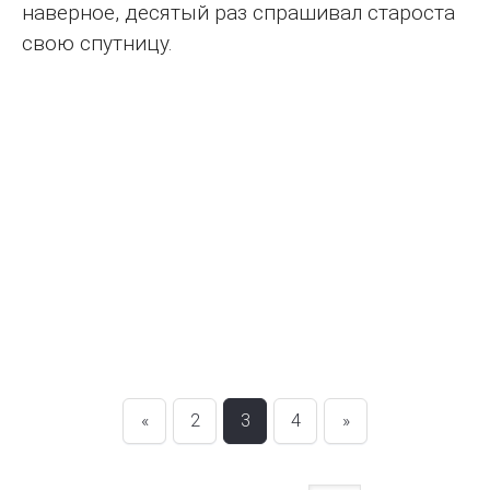
наверное, десятый раз спрашивал староста
свою спутницу.
«
2
3
4
»