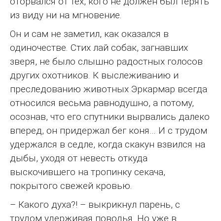
оторвался от тех, кого не должен был терять
из виду ни на мгновение.
Он и сам не заметил, как оказался в
одиночестве. Стих лай собак, загнавших
зверя, не было слышно радостных голосов
других охотников. К выслеживанию и
преследованию животных Эркармар всегда
относился весьма равнодушно, а потому,
осознав, что его спутники вырвались далеко
вперед, он придержал бег коня… И с трудом
удержался в седле, когда скакун взвился на
дыбы, уходя от невесть откуда
выскочившего на тропинку секача,
покрытого свежей кровью.
– Какого духа?! – выкрикнул парень, с
трудом удерживая поводья. Но уже в