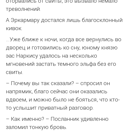
оторвались от свиты, это вызвало немало
треволнений.
А Эркармару достался лишь благосклонный
кивок.
…Уже ближе к ночи, когда все вернулись во
дворец и готовились ко сну, юному князю
эас Наркису удалось на несколько
мгновений застать темного эльфа без его
свиты.
– Почему вы так сказали? – спросил он
напрямик, благо сейчас они оказались
вдвоем, и можно было не бояться, что кто-
то услышит приватный разговор.
– Как именно? – Посланник удивленно
заломил тонкую бровь.