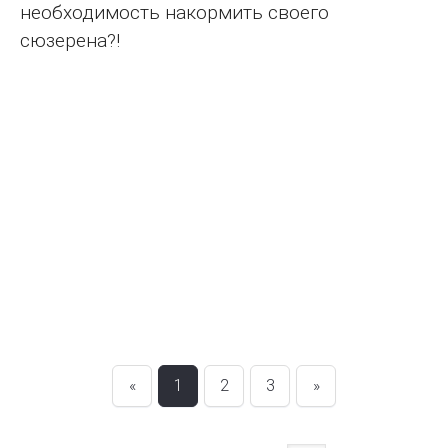
необходимость накормить своего
сюзерена?!
«
1
2
3
»