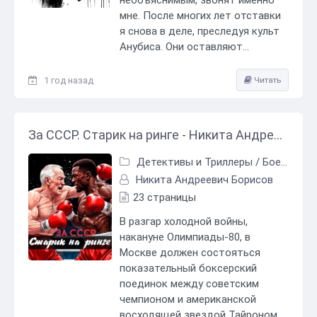
необъяснимым, звонят именно
мне. После многих лет отставки
я снова в деле, преследуя культ
Анубиса. Они оставляют...
1 год назад
Читать
За СССР. Старик на ринге - Никита Андреевич Борисов
Детективы и Триллеры
/
Боевик
Никита Андреевич Борисов
23 страницы
В разгар холодной войны,
накануне Олимпиады-80, в
Москве должен состояться
показательный боксерский
поединок между советским
чемпионом и американской
восходящей звездой Тайроном...