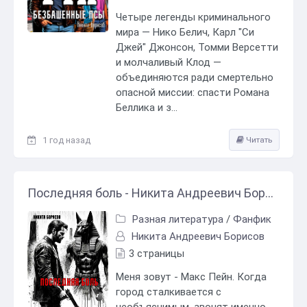
Четыре легенды криминального
мира — Нико Белич, Карл "Си
Джей" Джонсон, Томми Версетти
и молчаливый Клод —
объединяются ради смертельно
опасной миссии: спасти Романа
Беллика и з...
1 год назад
Читать
Последняя боль - Никита Андреевич Борисов
Разная литература
/
Фанфик
Никита Андреевич Борисов
3 страницы
Меня зовут - Макс Пейн. Когда
город сталкивается с