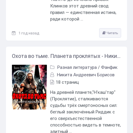
Клинков этот древний свод
правил — единственная истина,
ради которой ...
1 год назад
Читать
Охота во тьме. Планета проклятых - Никита Андреевич Борисов
Разная литература
/
Фанфик
Никита Андреевич Борисов
18 страниц
На древней планете,"Н'каш'тар"
(Проклятие), сталкиваются
судьбы трёх смертоносных сил:
беглый заключённый Риддик с
его сверхъестественной
способностью видеть в темноте,
элитный ...