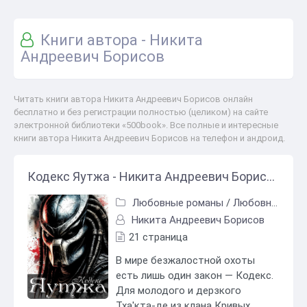
Книги автора - Никита
Андреевич Борисов
Читать книги автора Никита Андреевич Борисов онлайн
бесплатно и без регистрации полностью (целиком) на сайте
электронной библиотеки «500book». Все полные и интересные
книги автора Никита Андреевич Борисов на телефон и андроид.
Кодекс Яутжа - Никита Андреевич Борисов
Любовные романы
/
Любовно-фантастические романы
Никита Андреевич Борисов
21 страница
В мире безжалостной охоты
есть лишь один закон — Кодекс.
Для молодого и дерзкого
Тха'кта-де из клана Кривых