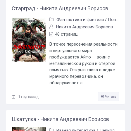
Старград - Никита Андреевич Борисов
Фантастика и фэнтези
/
Попаданцы
Никита Андреевич Борисов
48 страниц
В точке пересечения реальности
и виртуального мира
пробуждается Айто — воин с
металлической рукой и стёртой
памятью. Открыв глаза в лодке
мрачного перевозчика, он
обнаруживает л...
1 год назад
Читать
Шкатулка - Никита Андреевич Борисов
Разная литература
/
Периодические издания