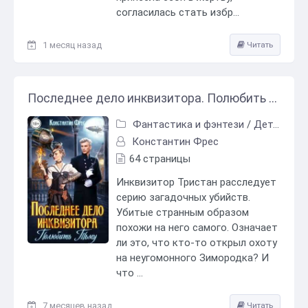
согласилась стать избр...
1 месяц назад
Читать
Последнее дело инквизитора. Полюбить Тьму - Константин Фрес
Фантастика и фэнтези
/
Детективная фантастика
Константин Фрес
64 страницы
Инквизитор Тристан расследует
серию загадочных убийств.
Убитые странным образом
похожи на него самого. Означает
ли это, что кто-то открыл охоту
на неугомонного Зимородка? И
что ...
7 месяцев назад
Читать