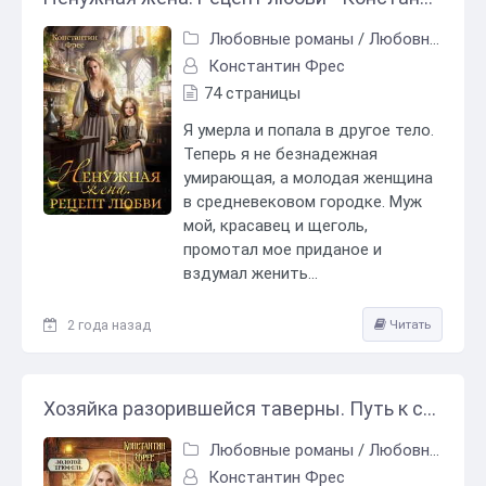
Любовные романы
/
Любовно-фантастические романы
Константин Фрес
74 страницы
Я умерла и попала в другое тело.
Теперь я не безнадежная
умирающая, а молодая женщина
в средневековом городке. Муж
мой, красавец и щеголь,
промотал мое приданое и
вздумал женить...
2 года назад
Читать
Хозяйка разорившейся таверны. Путь к счастью - Константин Фрес
Любовные романы
/
Любовно-фантастические романы
Константин Фрес