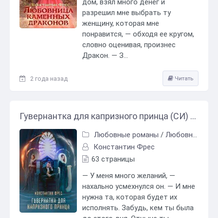
дом, взял много денег и
разрешил мне выбрать ту
женщину, которая мне
понравится, — обходя ее кругом,
словно оценивая, произнес
Дракон. — З...
2 года назад
Читать
Гувернантка для капризного принца (СИ) - Константин Фрес
Любовные романы
/
Любовно-фантастические романы
Константин Фрес
63 страницы
— У меня много желаний, —
нахально усмехнулся он. — И мне
нужна та, которая будет их
исполнять. Забудь, кем ты была