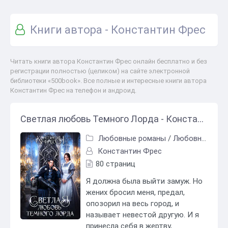
Книги автора - Константин Фрес
Читать книги автора Константин Фрес онлайн бесплатно и без
регистрации полностью (целиком) на сайте электронной
библиотеки «500book». Все полные и интересные книги автора
Константин Фрес на телефон и андроид.
Светлая любовь Темного Лорда - Константин Фрес
Любовные романы
/
Любовно-фантастические романы
Константин Фрес
80 страниц
Я должна была выйти замуж. Но
жених бросил меня, предал,
опозорил на весь город, и
называет невестой другую. И я
принесла себя в жертву,