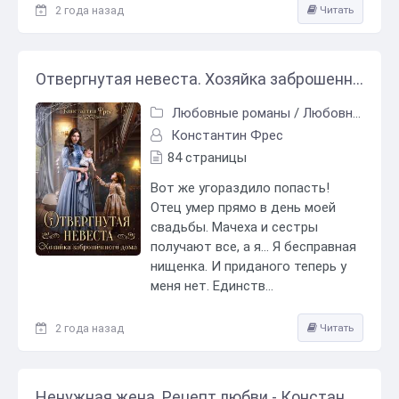
2 года назад
Читать
Отвергнутая невеста. Хозяйка заброшенного дома - Константин Фрес
Любовные романы
/
Любовно-фантастические романы
Константин Фрес
84 страницы
Вот же угораздило попасть!
Отец умер прямо в день моей
свадьбы. Мачеха и сестры
получают все, а я… Я бесправная
нищенка. И приданого теперь у
меня нет. Единств...
2 года назад
Читать
Ненужная жена. Рецепт любви - Константин Фрес