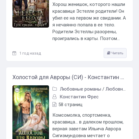
Хорош женишок, которого нашли
красавице Эстелле родители! Он
убил ее на первом же свидании. А
я нечаянно попала в ее тело.
Родители Эстеллы разорены,
проигрались в карты. Поэтом...
1 год назад
Читать
Холостой для Авроры (СИ) - Константин Фрес
Любовные романы
/
Любовно-фантастические романы
Константин Фрес
58 страниц
Комсомолка, спортсменка,
красавица… в далеком прошлом,
верная заветам Ильича Аврора
Сигизмундовна мечтает о