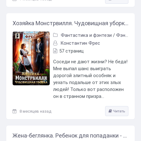
Хозяйка Монстрвилля. Чудовищная уборка - Константин Фрес
Фантастика и фэнтези
/
Фэнтези
Константин Фрес
57 страниц
Соседи не дают жизни? Не беда!
Мне выпал шанс выиграть
дорогой элитный особняк и
уехать подальше от этих злых
людей! Только вот расположен
он в странном призра...
8 месяцев назад
Читать
Жена-беглянка. Ребенок для попаданки - Константин Фрес