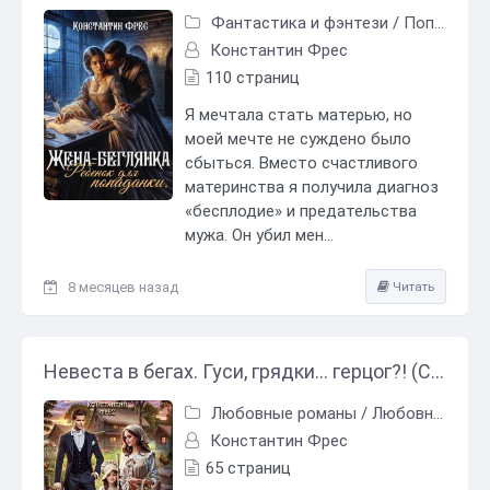
Фантастика и фэнтези
/
Попаданцы
Константин Фрес
110 страниц
Я мечтала стать матерью, но
моей мечте не суждено было
сбыться. Вместо счастливого
материнства я получила диагноз
«бесплодие» и предательства
мужа. Он убил мен...
8 месяцев назад
Читать
Невеста в бегах. Гуси, грядки... герцог?! (СИ) - Константин Фрес
Любовные романы
/
Любовно-фантастические романы
Константин Фрес
65 страниц