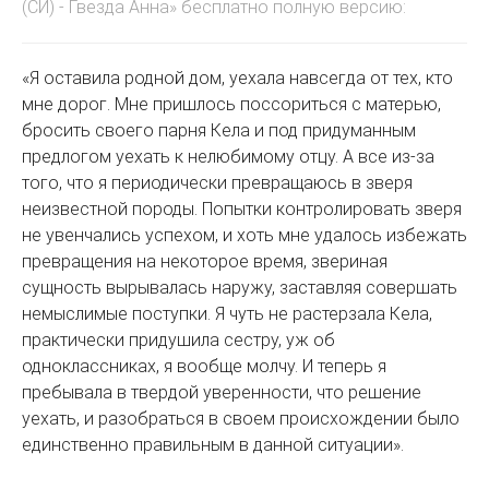
(СИ) - Гвезда Анна» бесплатно полную версию:
«Я оставила родной дом, уехала навсегда от тех, кто
мне дорог. Мне пришлось поссориться с матерью,
бросить своего парня Кела и под придуманным
предлогом уехать к нелюбимому отцу. А все из-за
того, что я периодически превращаюсь в зверя
неизвестной породы. Попытки контролировать зверя
не увенчались успехом, и хоть мне удалось избежать
превращения на некоторое время, звериная
сущность вырывалась наружу, заставляя совершать
немыслимые поступки. Я чуть не растерзала Кела,
практически придушила сестру, уж об
одноклассниках, я вообще молчу. И теперь я
пребывала в твердой уверенности, что решение
уехать, и разобраться в своем происхождении было
единственно правильным в данной ситуации».