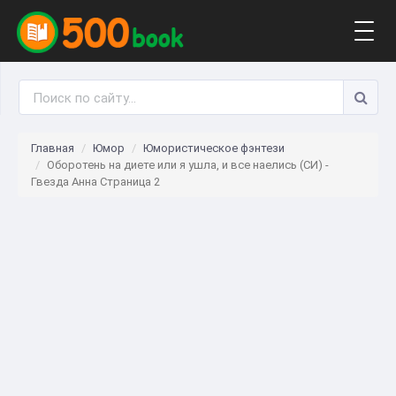
Togg
navig
Главная
Юмор
Юмористическое фэнтези
Оборотень на диете или я ушла, и все наелись (СИ) -
Гвезда Анна Страница 2