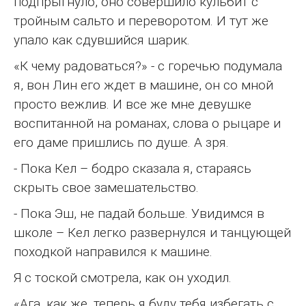
подпрыгнуло, оно совершило кульбит с
тройным сальто и переворотом. И тут же
упало как сдувшийся шарик.
«К чему радоваться?» - с горечью подумала
я, вон Лин его ждет в машине, он со мной
просто вежлив. И все же мне девушке
воспитанной на романах, слова о рыцаре и
его даме пришлись по душе. А зря.
- Пока Кел – бодро сказала я, стараясь
скрыть свое замешательство.
- Пока Эш, не падай больше. Увидимся в
школе – Кел легко развернулся и танцующей
походкой направился к машине.
Я с тоской смотрела, как он уходил.
«Ага, как же, теперь я буду тебя избегать с