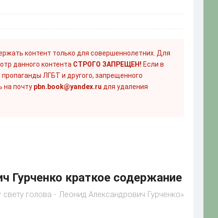
ержать контент только для совершеннолетних. Для
отр данного контента
СТРОГО ЗАПРЕЩЕН!
Если в
 пропаганды ЛГБТ и другого, запрещенного
ь на почту
pbn.book@yandex.ru
для удаления
ич Гурченко краткое содержание
у свету голова - Леонид Александрович Гурченко»