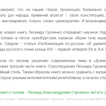
 уверяет, что на наших глазах произошло буквально 
ать дух народа, применяя агрегат – свою конституцию, 
 выговаривать только слово «демократия». И возненавид
у новую книгу Леонида Гурченко открывает научное по
голова» в песне оренбургских казаков «Ишли тучи, ишл
». Следом – статья «Глобализация по-русски» об удиви
ода русского гения конца XIX – первой четверти XX в. В.
.
есны по своему решению современные темы в «Дневн
ниях третьей части книги. Стихотворения Леонида Гурчен
йный стиль. Таким образом, книгу можно сравнить с музы
струне унылым интеллигентским речитативом, а на всех стру
свету голова - Леонид Александрович Гурченко читать 
ету голова - Леонид Александрович Гурченко - читать книгу онлайн беспл