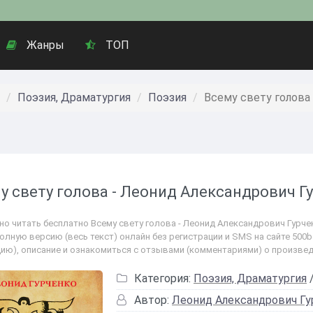
Жанры
ТОП
Поэзия, Драматургия
Поэзия
Всему свету голова
у свету голова - Леонид Александрович Г
но читать бесплатно Всему свету голова - Леонид Александрович Гурчен
полную версию (весь текст) онлайн без регистрации и SMS на сайте 500
цию), описание и ознакомиться с отзывами (комментариями) о произвед
Категория:
Поэзия, Драматургия
Автор:
Леонид Александрович Гу