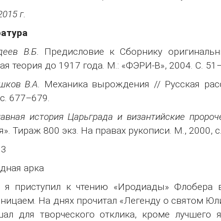
2015 г.
ратура
еев В.Б.
Предисловие к Сборнику оригинальны
ая теория до 1917 года. М.: «ФЭРИ-В», 2004. С. 51
шков В.А.
Механика вырождения // Русская расо
 с. 677–679.
авная история Царьграда и византийские пророче
я». Тираж 800 экз. На правах рукописи. М., 2000, с
 3
дная арка
 я приступил к чтению «Иродиады» Флобера в
ницаем. На днях прочитал «Легенду о святом Юл
ал для творческого отклика, кроме лучшего 