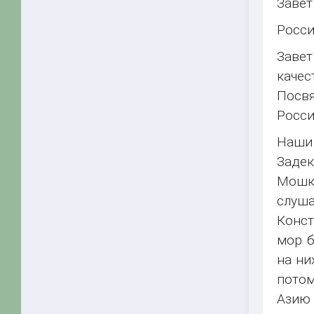
Завет
Росси
Завет
каче
Посвя
Росси
Наши 
Задек
Мошко
слуш
Конст
мор б
на ни
потом
Азию 