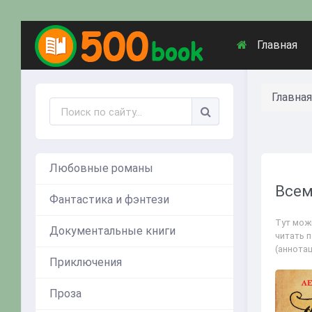
Главная
Главная
Любовные романы
Всем
Фантастика и фэнтези
Тут мож
Документальные книги
читать 
(аннота
Приключения
Проза