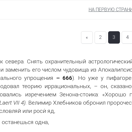
НА ПЕРВУЮ СТРАН
«
2
3
4
к севера. Снять охранительный астрологически
 и заменить его числом чудовища из Апокалипсис
иального упрощения
– 666
). Но уже у пифагор
одовал теорию иррациональных, – он, сказано
овались изречением Зенона-стоика: «Хорошо 
Laert VII 4).
Велимир Хлебников обронил пророчест
словляй или роси́ яд,
 останешься одна,