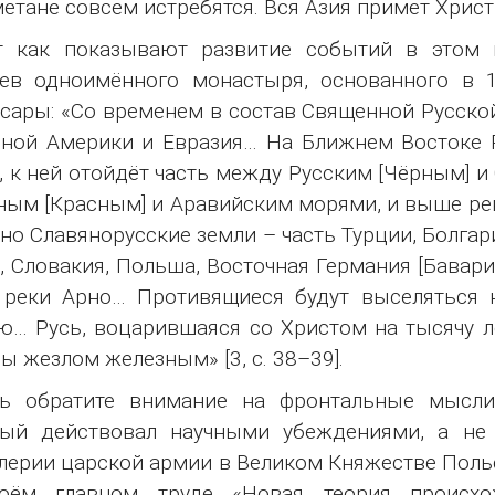
етане совсем истребятся. Вся Азия примет Христиа
т как показывают развитие событий в этом н
цев одноимённого монастыря, основанного в 
сары: «Со временем в состав Священной Русско
ной Америки и Евразия… На Ближнем Востоке 
, к ней отойдёт часть между Русским [Чёрным] 
ым [Красным] и Аравийским морями, и выше рек
но Славянорусские земли – часть Турции, Болгари
, Словакия, Польша, Восточная Германия [Бавари
 реки Арно… Противящиеся будут выселяться 
… Русь, воцарившаяся со Христом на тысячу л
ы жезлом железным» [3, c. 38–39].
рь обратите внимание на фронтальные мысли
рый действовал научными убеждениями, а не 
лерии царской армии в Великом Княжестве Польс
оём главном труде «Новая теория происхо