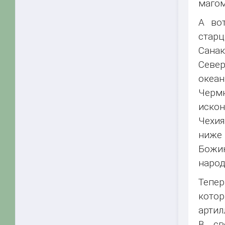
магом
А во
стар
Санак
Север
океан
Чермн
искон
Чехия
ниже
Божию
народ
Тепе
кото
артил
В св