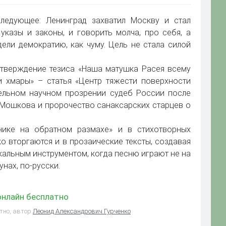
следующее: Ленинград захватил Москву и стал
указы и законы, и говорить молча, про себя, а
ели демократию, как чуму. Цель не стала силой
дтверждение тезиса «Наша матушка Расея всему
и хмары» – статья «Центр тяжести поверхности
тельном научном прозрении судеб России после
А. Мошкова и пророчество санаксарских старцев о
ике на обратном размахе» и в стихотворных
ко вторгаются и в прозаические тексты, создавая
кальным инструментом, когда песню играют не на
нах, по-русски.
онлайн бесплатно
атно, автор
Леонид Александрович Гурченко