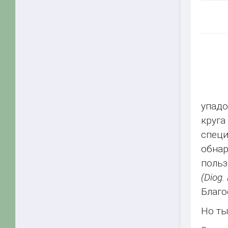
упадо
круга
спец
обнар
польз
(Diog. 
Благо
Но ты