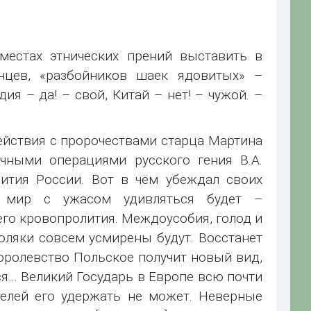
местах этнических прений выставить в
инцев, «разбойников шаек ядовитых» –
я – да! – свой, Китай – нет! – чужой. –
ействия с пророчествами старца Мартина
учными операциями русского гения В.А.
ития России. Вот в чём убеждал своих
ь мир с ужасом удивляться будет –
го кровопролития. Междоусобия, голод и
ляки совсем усмирены будут. Восстанет
Королевство Польское получит новый вид,
ся… Великий Государь в Европе всю почти
телей его удержать не может. Неверные