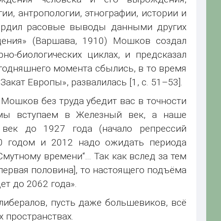
ии, антропологии, этнографии, истории и
твердил расовые выводы данными других
ения» (Варшава, 1910) Мошков создал
но-биологических циклах, и предсказал
егодняшнего момента сбылись, в то время
акат Европы», развалилась [1, c. 51–53].
 Мошков без труда убедит вас в точности
мы вступаем в Железный век, а наше
век до 1927 года (начало репрессий
0 годом и 2012 надо ожидать периода
Смутному времени“… Так как вслед за тем
[первая половина], то настоящего подъёма
т до 2062 года».
либералов, пусть даже большевиков, всё
х пространствах.