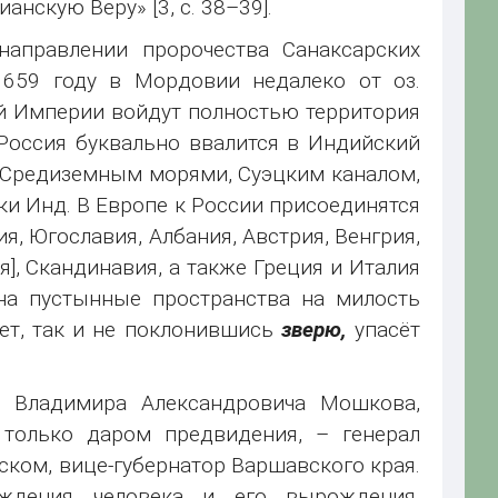
нскую Веру» [3, c. 38–39].
аправлении пророчества Санаксарских
1659 году в Мордовии недалеко от оз.
й Империи войдут полностью территория
Россия буквально ввалится в Индийский
и Средиземным морями, Суэцким каналом,
и Инд. В Европе к России присоединятся
я, Югославия, Албания, Австрия, Венгрия,
я], Скандинавия, а также Греция и Италия
на пустынные пространства на милость
ет, так и не поклонившись
зверю,
упасёт
 Владимира Александровича Мошкова,
только даром предвидения, – генерал
ком, вице-губернатор Варшавского края.
ждения человека и его вырождения,