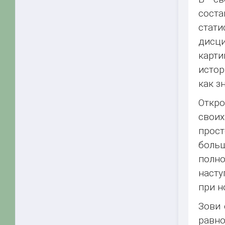
соста
стати
дисц
карти
истор
как з
Откро
свои
прос
боль
полно
насту
при н
Зови 
равно