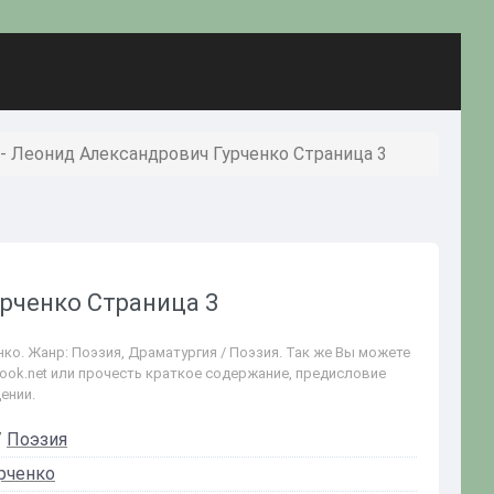
 - Леонид Александрович Гурченко Страница 3
урченко Страница 3
ко. Жанр: Поэзия, Драматургия / Поэзия. Так же Вы можете
book.net или прочесть краткое содержание, предисловие
ении.
/
Поэзия
рченко