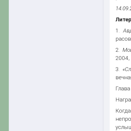
14.09.
Лите
1.
Авд
расов
2.
Мо
2004,
3.
«Сл
вечна
Глава
Награ
Когда
непро
услыш