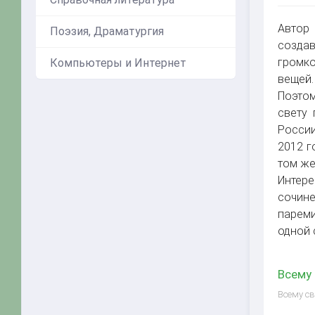
Автор
Поэзия, Драматургия
создав
громко
Компьютеры и Интернет
вещей.
Поэтом
свету 
России
2012 г
том же
Интер
сочине
пареми
одной 
Всему 
Всему св