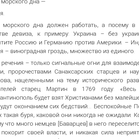
 морского дна —
я.
 морского дна должен работать, а посему в 
стве девиза, к примеру: Украина – без укра
тите Россию и Германию против Америки. – Инди
я – виноградная гроздь, множество из единого.
речения – только сигнальные огни для взаимод
и, пророчествами Санаксарских старцев и на
ва, нацеленными на тему исторического разв
ателей старец Мартин в 1769 году: «Вес
антинополь будет взят Христианами без малейше
удут окончанием сих бедствий… Беспокойные По
х такая буря, каковой они никогда не ожидали. 
у что много немцев [Баварцев] в него переселит
покорит своей власти, и никакая сила неприя