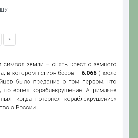
ИЦУ
»
й символ земли – снять крест с земного
а, в котором легион бесов –
6.066
(после
ейцев было предание о том первом, кто
, потерпел кораблекрушение. А римляне
плыл, когда потерпел кораблекрушение»
во о России: