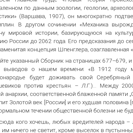
вленном по данным зоологии, геологии, археолог
стики» (Варшава, 1907), он многократно под
иплин. В другом сочинении «Механика вырожд
ну мировой истории, базирующуюся на культур
ию России до 2062 года. Его предсказания до с
наменитая концепция Шпенглера, озаглавленная «З
йте указанный Сборник на страницах 677–679, и
х выводов о нашем времени: «В 1912 году 
тонародье будет доживать свой Серебряный 
шевиков против крестьян. –
Л.Г
.)… Между 200
й анархии, соответственной блаженной памяти „
пит Золотой век [России] и его худшая половина 
ормальном течении общественной болезни не буде
сюда кого хочешь, любых вредителей народа – 
 им ничего не светит, кроме выселок в пустынны