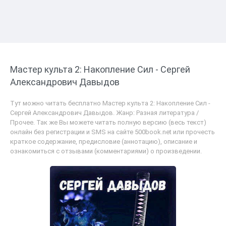
Мастер культа 2: Накопление Сил - Сергей
Александрович Давыдов
Тут можно читать бесплатно Мастер культа 2: Накопление Сил -
Сергей Александрович Давыдов. Жанр: Разная литература /
Прочее. Так же Вы можете читать полную версию (весь текст)
онлайн без регистрации и SMS на сайте 500book.net или прочесть
краткое содержание, предисловие (аннотацию), описание и
ознакомиться с отзывами (комментариями) о произведении.