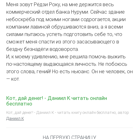
Меня зовут Рёдзи Року, на мне держится весь
коммерческий отдел банка Нуруми. Сейчас здание
небоскрёба под моими ногами содрогается, акции
компании лавиной обрушиваются вниз, а я всеми
силами пытаюсь успеть подготовить себе то, что
сможет меня спасти из этого засасывающего в
бездну безнадёги водоворота.
И, к моему удивлению, мне решила помочь выжить
по-настоящему выдающаяся личность. Не побоюсь
этого слова, гений! Но есть ньюанс. Он не человек, он
— кот.
Кот, дай денег! - Даниил К читать онлайн
бесплатно
Кот, дай денег! - Даниил К - читать книгу онлайн бесплатно, автор
Даниил К
НА ПЕРВУЮ СТРАНИЦУ