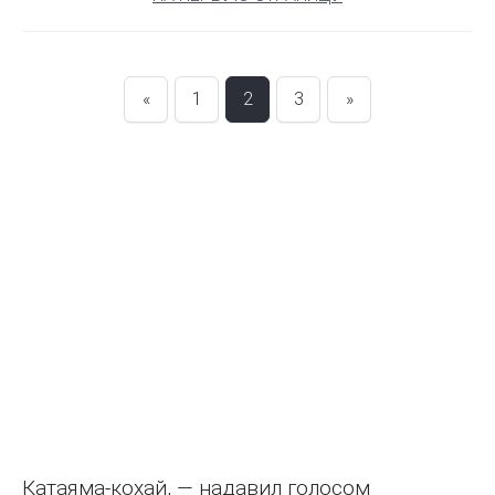
«
1
2
3
»
Катаяма-кохай, — надавил голосом