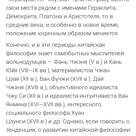
свои места рядом с именами Гераклита,
Демокрита, Платона и Аристотеля, то в
средние века, и особенно в новое время,
положение коренным образом меняется.
Конечно, и в эти периоды китайская
философия знает самобытных мыслителей:
вольнодумцев — Фань Чжэня (Ⅴ в.) и Хань
Юйя (Ⅷ—Ⅸ вв.), материалистов Чжан
Цзая (ⅩⅡ в.), Ван Фучжи (ⅩⅦ в.), Дай
Чжэня (ⅩⅧ в.), объективного идеалиста
Чжу Си (ⅩⅡ в.) и идеалиста-интуитивиста Ван
Янмина (ⅩⅥ—ⅩⅦ вв.), интересного
социального философа Хуан
Цзунси (ⅩⅦ в.) и др. Однако, если говорить о
тенденции, о развитии китайской философии