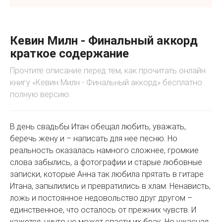
Кевин Милн - Финальный аккорд
краткое содержание
Прочтите описание перед тем, как прочитать онлайн
книгу «Кевин Милн - Финальный аккорд» бесплатно
полную версию:
В день свадьбы Итан обещал любить, уважать,
беречь жену и – написать для нее песню. Но
реальность оказалась намного сложнее, громкие
слова забылись, а фотографии и старые любовные
записки, которые Анна так любила прятать в гитаре
Итана, запылились и превратились в хлам. Ненависть,
ложь и постоянное недовольство друг другом –
единственное, что осталось от прежних чувств. И
кажется, ничто не может спасти их брак. Но ужасная