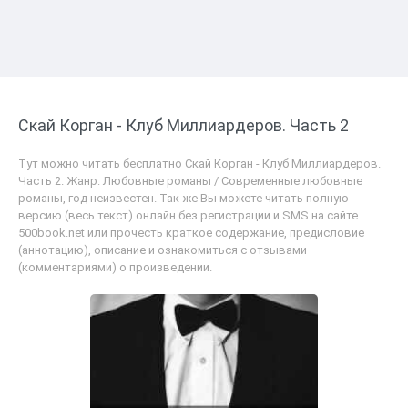
Скай Корган - Клуб Миллиардеров. Часть 2
Тут можно читать бесплатно Скай Корган - Клуб Миллиардеров.
Часть 2. Жанр: Любовные романы / Современные любовные
романы, год неизвестен. Так же Вы можете читать полную
версию (весь текст) онлайн без регистрации и SMS на сайте
500book.net или прочесть краткое содержание, предисловие
(аннотацию), описание и ознакомиться с отзывами
(комментариями) о произведении.