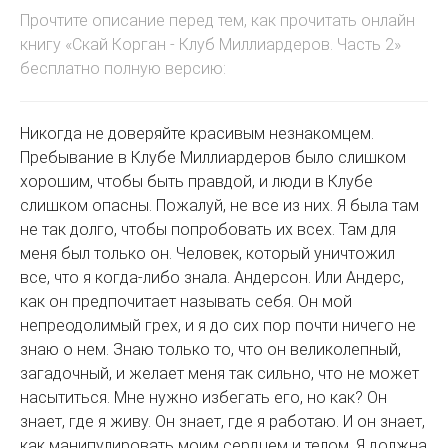
Прочтите описание перед тем, как прочитать онлайн
книгу «Скай Корган - Клуб Миллиардеров. Часть 2»
бесплатно полную версию:
Никогда не доверяйте красивым незнакомцем.
Пребывание в Клубе Миллиардеров было слишком
хорошим, чтобы быть правдой, и люди в Клубе
слишком опасны. Пожалуй, не все из них. Я была там
не так долго, чтобы попробовать их всех. Там для
меня был только он. Человек, который уничтожил
все, что я когда-либо знала. Андерсон. Или Андерс,
как он предпочитает называть себя. Он мой
непреодолимый грех, и я до сих пор почти ничего не
знаю о нем. Знаю только то, что он великолепный,
загадочный, и желает меня так сильно, что не может
насытиться. Мне нужно избегать его, но как? Он
знает, где я живу. Он знает, где я работаю. И он знает,
как манипулировать моим сердцем и телом. Я должна