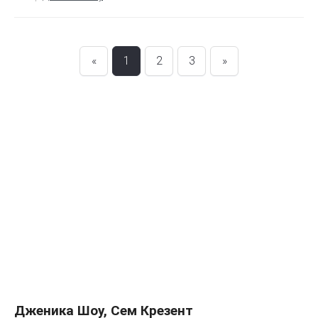
«
1
2
3
»
Дженика Шоу, Сем Крезент