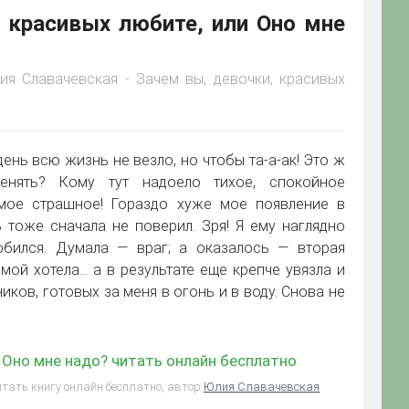
 красивых любите, или Оно мне
ия Славачевская - Зачем вы, девочки, красивых
ень всю жизнь не везло, но чтобы та-а-ак! Это ж
енять? Кому тут надоело тихое, спокойное
мое страшное! Гораздо хуже мое появление в
 тоже сначала не поверил. Зря! Я ему наглядно
юбился. Думала — враг; а оказалось — вторая
мой хотела… а в результате еще крепче увязла и
ков, готовых за меня в огонь и в воду. Снова не
и Оно мне надо? читать онлайн бесплатно
итать книгу онлайн бесплатно, автор
Юлия Славачевская