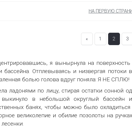
НА ПЕРВУЮ СТРАН
«
1
2
3
ентрировавшись, я вынырнула на поверхность 
и бассейна. Отплевываясь и низвергая потоки в
вленная болью голова вдруг поняла: Я НЕ СПЛЮ!
ла ладонями по лицу, стирая остатки сонной од
 выкинуло в небольшой округлый бассейн и
твенных банях, чтобы можно было охладиться п
рное великолепие и обилие позолоты на ручках
 лесенки.