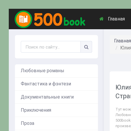
Главная
Главная
Юлия
Любовные романы
Фантастика и фэнтези
Юлия
Стра
Документальные книги
Тут мож
Приключения
Любовно
500book
Проза
произве