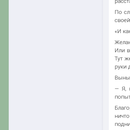
расст
По сл
своей
«И ка
Желан
Или в
Тут ж
руки 
Выныр
— Я, 
попыт
Благо
ничто
подни