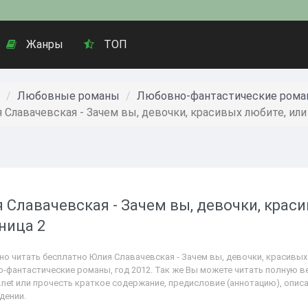
Жанры
ТОП
Любовные романы
Любовно-фантастические ром
 Славачевская - Зачем вы, девочки, красивых любите, или
 Славачевская - Зачем вы, девочки, крас
ница 2
но читать бесплатно Юлия Славачевская - Зачем вы, девочки, красивых
-фантастические романы, год 2012. Так же Вы можете читать полную ве
.net или прочесть краткое содержание, предисловие (аннотацию), опис
дении.