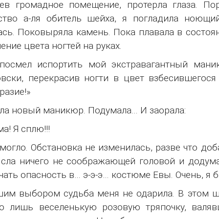
дев громадное помещение, протерла глаза. П
ство а-ля обитель шейха, я погладила ноющи
сь. Поковыряла камень. Пока плавала в состоян
ение цвета ногтей на руках.
 посмел испортить мой экстравагантный мани
вски, перекрасив ногти в цвет взбесившегося
разие!»
ла новый маникюр. Подумала… И заорала:
а! Я сплю!!!
могло. Обстановка не изменилась, разве что доб
сла ничего не соображающей головой и додумал
чать опасность в… э-э-э… костюме Евы. Очень, я б
им выбором судьба меня не одарила. В этом 
ко лишь веселенькую розовую тряпочку, валя