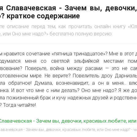
 Славачевская - Зачем вы, девочки,
? краткое содержание
те описание перед тем, как прочитать онлайн книгу «Юл
, или Оно мне надо?» бесплатно полную версию:
м нравится сочетание «пятница тринадцатое»? Мне в этот д
одумался меня со светлой эльфийкой местами пом
твование? Поверьте, война между расами — это не са
отовленном мире. Не верите? Повелитель дроу Дарниэль
ала обратное! Думала, возненавидит, а он в меня… вл
нка. И вот что мне с ним делать? Оно мне надо? Я же до
ла пожизненный брак и кучу надежных друзей и родственни
? Тогда читайте!
лавачевская - Зачем вы, девочки, красивых любите, ил
вачевская - Зачем вы, девочки, красивых любите, или Оно мне надо? - ч