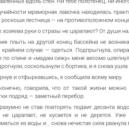
авленных вдоль стен. Ни тебе полотенец, ни иног
учайности мраморная лавочка находилась практи
 роскоши лестница — на противоположном конце
к хозяева руки о стразы не царапают? От души на
ия плыть на другой конец бассейна не возника
 крайнем случае — одеться. Подпрыгнула, опира
е по спине и «мадам сижу» меня весомо шлепну
дрогнули, соскользнули с бортика, и я снова ушла 
нув и отфыркавшись, я сообщила всему миру:
конечно, говорила, что от такой жизни можно
ки подряд — заметный перебор.
разумно не став повторять подвиг десанта водо
 не царапает, не кусается и не дерется. Уже
маться из воды и… снова нечистая сила рванула 