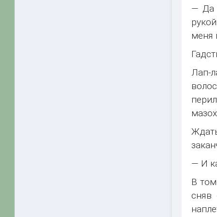
— Да 
рукой
меня 
Гадст
Лап-л
волос
перил
мазох
Ждать
закан
— И к
В том
сняв 
напл