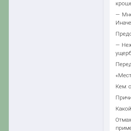
кроше
— Мне
Иначе
Предс
— Неж
ущерб
Перед
«Мест
Кем: 
Причи
Какой
Отмах
приме