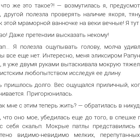
что же это такое?! — возмутилась я, предусмо
, другой полезла проверять наличие якоря, тя
к этой мраморной ванночке на веки вечные! Я тут 
во! Даже претензии высказать некому!
ап… Я полезла ощупывать голову, молча удив
ы все еще нет. Интересно, меня эликсиром Рапун
, я уже двумя руками вытаскивала мокрую тяжел
истским любопытством исследуя ее длину.
 пришлось долго. Вес ощущался приличный, когд
чивается. Пригорюнилась.
ак мне с этим теперь жить? — обратилась в никуд
, что оно мое, убедилась еще до того, в спешке 
с себя скальп. Мокрые патлы представились 
етено видимо-невидимо мелких, перепутанны