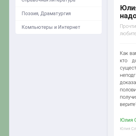
Юлия
Поэзия, Драматургия
надо
Прочти
Компьютеры и Интернет
любите
Как ва
кто д
сущес
неподг
доказ
полови
получи
верите
Юлия С
Юлия Сла