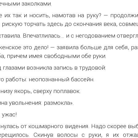
чными заколками.
 их так и носить, намотав на руку? — продолж
 рискую торчать здесь до скончания века, совме
тавила. Впечатлилась… и с негодованием отверг
енское это дело! — заявила больше для себя, р
а, причем имея свободными обе руки.
 глазами возникла запись в трудовой:
о работы: неопознанный бассейн.
снизу якорь, сверху поплавок.
на увольнения: размокла».
 ужас!
нулась от кошмарного видения. Надо скорее выб
рещилось. Скинув волосы с руки, я их отжал