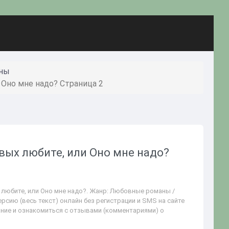
аны
 Оно мне надо? Страница 2
ивых любите, или Оно мне надо?
 любите, или Оно мне надо?. Жанр: Любовные романы /
рсию (весь текст) онлайн без регистрации и SMS на сайте
ание и ознакомиться с отзывами (комментариями) о