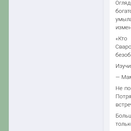
Огля
богат
умыла
измен
«Кто
Сваро
безоб
Изучи
— Мам
Не по
Потря
встре
Больш
толь