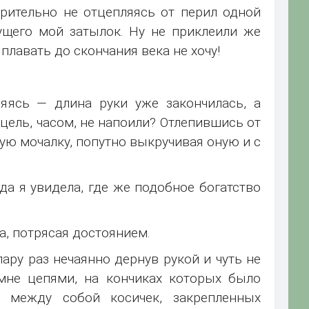
трительно не отцепляясь от перил одной
нущего мой затылок. Ну не приклеили же
плавать до скончания века не хочу!
ляясь — длина руки уже закончилась, а
цель, часом, не напоили? Отлепившись от
ую мочалку, попутно выкручивая оную и с
а я увидела, где же подобное богатство
а, потрясая достоянием.
пару раз нечаянно дернув рукой и чуть не
мне цепями, на кончиках которых было
х между собой косичек, закрепленных