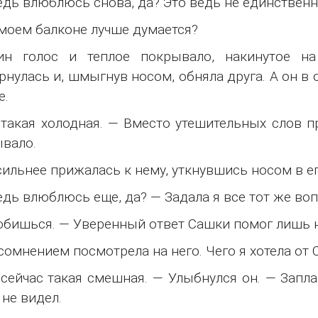
едь влюблюсь снова, да? Это ведь не единствен
моем балконе лучше думается?
ин голос и теплое покрывало, накинутое на
рнулась и, шмыгнув носом, обняла друга. А он в
е.
такая холодная. — Вместо утешительных слов п
вало.
сильнее прижалась к нему, уткнувшись носом в его
едь влюблюсь еще, да? — Задала я все тот же воп
бишься. — Уверенный ответ Сашки помог лишь 
 сомнением посмотрела на него. Чего я хотела от С
сейчас такая смешная. — Улыбнулся он. — Запла
 не видел.