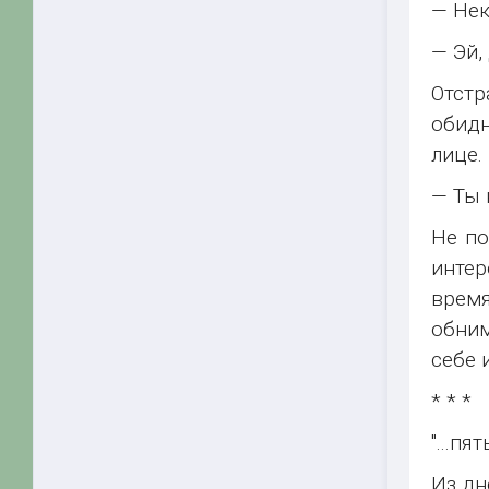
— Нек
— Эй,
Отстр
обидн
лице.
— Ты 
Не по
интер
время
обним
себе 
* * *
"...пя
Из дн