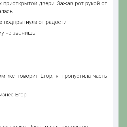
 приоткрытой двери. Зажав рот рукой от
лась.
не подпрыгнула от радости.
му не звонишь!
м же говорит Егор, я пропустила часть
изнес Егор.
е ее жалко. Пусть и дальше мечтает.