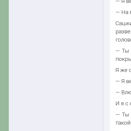
— Я в
— На 
Сашк
разве
голов
— Ты 
покры
Я же 
— Я в
— Влю
И я с
— Ты 
такой