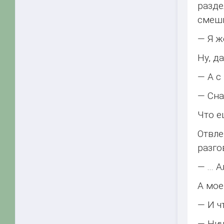
разде
смешк
— Я ж
Ну, д
— А с
— Сна
Что е
Отвле
разго
— ...
А мое
— И ч
— Нич