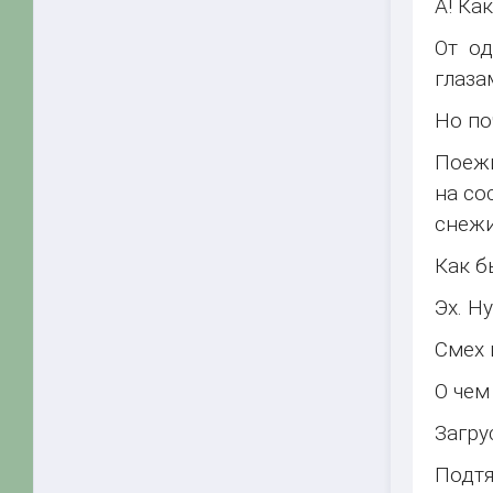
А! Ка
От о
глаза
Но по
Поежи
на со
снежи
Как б
Эх. Н
Смех 
О чем
Загру
Подтя