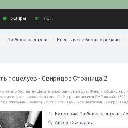
Жанры
ТОП
Любовные романы
Короткие любовные романы
ть поцелуев - Свиридов Страница 2
но читать бесплатно Десять поцелуев - Свиридов. Жанр: Любовные ро
полную версию (весь текст) онлайн без регистрации и SMS на сайте 500
цию), описание и ознакомиться с отзывами (комментариями) о произвед
Категория:
Любовные романы
/
Автор:
Свиридов