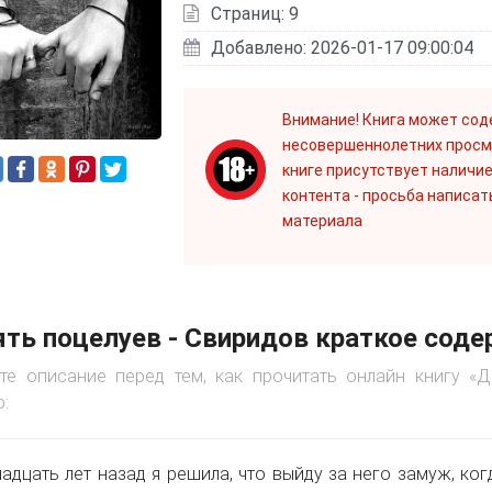
Страниц: 9
Добавлено: 2026-01-17 09:00:04
Внимание! Книга может сод
несовершеннолетних просм
книге присутствует наличие
контента - просьба написат
материала
ть поцелуев - Свиридов краткое сод
те описание перед тем, как прочитать онлайн книгу «
:
адцать лет назад я решила, что выйду за него замуж, ког