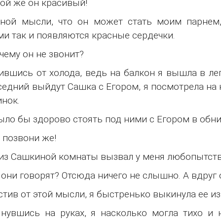
кой же он красивый!
дной мысли, что он может стать моим парнем
ми так и появляются красные сердечки.
чему он не звонит?
вшись от холода, ведь на балкон я вышла в лег
седний выйдут Сашка с Егором, я посмотрела на
нок.
ыло бы здорово стоять под ними с Егором в обни
у позвони же!
из Сашкиной комнаты вызвал у меня любопытство,
 они говорят? Отсюда ничего не слышно. А вдруг
стив от этой мысли, я быстренько выкинула ее и
нувшись на руках, я насколько могла тихо и н