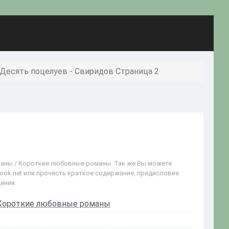
Десять поцелуев - Свиридов Страница 2
маны / Короткие любовные романы. Так же Вы можете
book.net или прочесть краткое содержание, предисловие
ении.
Короткие любовные романы