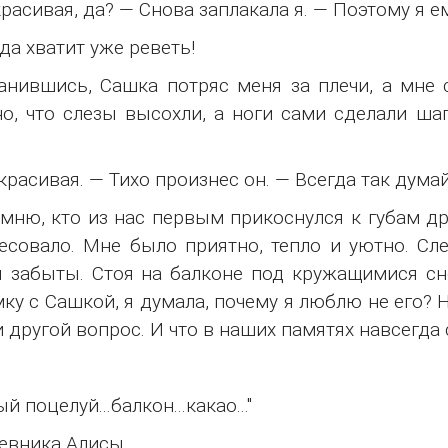
расивая, да? — Снова заплакала я. — Поэтому я 
 да хватит уже реветь!
анившись, Сашка потряс меня за плечи, а мне с
о, что слезы высохли, а ноги сами сделали шаг
красивая. — Тихо произнес он. — Всегда так думай
мню, кто из нас первым прикоснулся к губам дру
есовало. Мне было приятно, тепло и уютно. Сл
 забыты. Стоя на балконе под кружащимися с
ку с Сашкой, я думала, почему я люблю не его? Но
и другой вопрос. И что в наших памятях навсегда
тый поцелуй...балкон...какао..."
евника Алисы