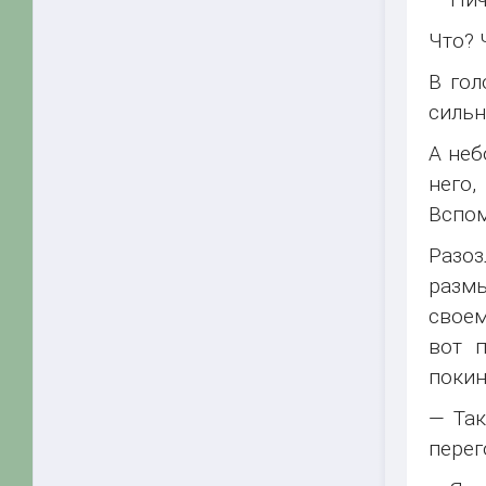
Что? 
В гол
сильн
А неб
него,
Вспом
Разоз
размы
своем
вот п
покин
— Так
перег