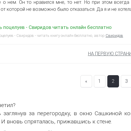
 о нем. Он то нравился мне, то нет. Но при этом всегд
 от которой не возможно было отказаться. Да я и не хотела
 поцелуев - Свиридов читать онлайн бесплатно
оцелуев - Свиридов - читать книгу онлайн бесплатно, автор
Свиридов
НА ПЕРВУЮ СТРАН
«
1
2
3
ветил?
 заглянув за перегородку, в окно Сашкиной ко
. И вновь спряталась, прижавшись к стене.