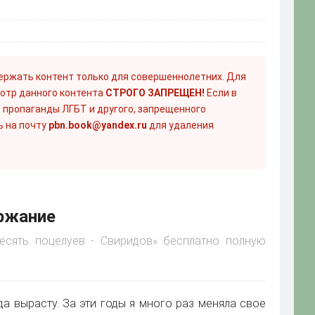
ержать контент только для совершеннолетних. Для
отр данного контента
СТРОГО ЗАПРЕЩЕН!
Если в
 пропаганды ЛГБТ и другого, запрещенного
ь на почту
pbn.book@yandex.ru
для удаления
ержание
Десять поцелуев - Свиридов» бесплатно полную
да вырасту. За эти годы я много раз меняла свое