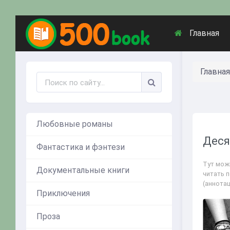
Главная
Главная
Любовные романы
Деся
Фантастика и фэнтези
Тут мож
Документальные книги
читать 
(аннота
Приключения
Проза