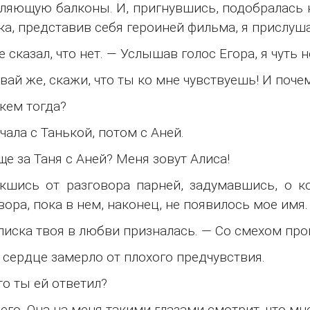
ляющую балконы. И, пригнувшись, подобралась к
а, представив себя героиней фильма, я прислуша
е сказал, что нет. — Услышав голос Егора, я чуть 
авай же, скажи, что ты ко мне чувствуешь! И поче
 кем тогда?
чала с Танькой, потом с Аней.
ще за Таня с Аней? Меня зовут Алиса!
кшись от разговора парней, задумавшись, о ко
вора, пока в нем, наконец, не появилось мое имя.
 Алиска твоя в любви призналась. — Со смехом про
 сердце замерло от плохого предчувствия.
то ты ей ответил?
его. Она на меня такими глазами смотрит, что мн