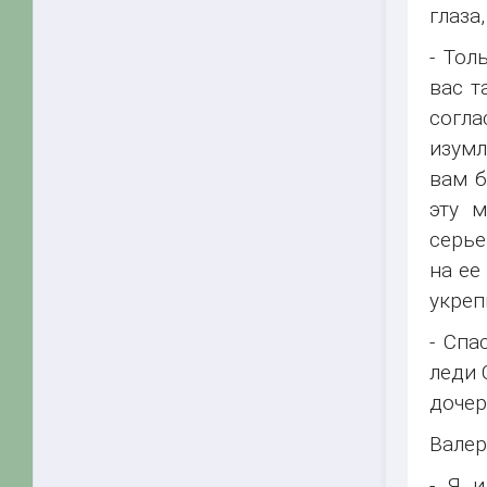
глаза
- Тол
вас т
согла
изумл
вам б
эту 
серье
на ее
укреп
- Спа
леди 
дочер
Валер
- Я и