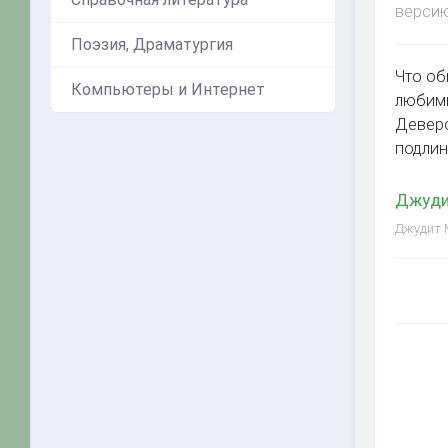
версию
Поэзия, Драматургия
Что об
Компьютеры и Интернет
любимы
Деверо
подлин
Джуди
Джудит М