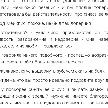
жно как-то выразить свое удивление и объясн
чали. Немножко везения - и вы вполне повер
етствовала бы действительности, произнеси ее ле
рд Мейкпис, похоже, не был так доверчив.
йствительно? - уклончиво пробормотал он г
вость, раздражение и недоверие. - Она, нав
ка, если не любит… развлекаться.
е говорила ничего подобного! - поспешно возра
 на свете любит балы и званые вечера.
жулиане легче выдернуть зуб, чем ехать на бал»,
беждена, что вы просто идеально подходите друг д
чу поскорее сбыть ее с рук и выдать замуж,
дящий жених: зрелый мужчина, имеете благор
яние»- именно так следовало понимать признани