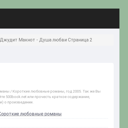
Джудит Макнот - Душа любви Страница 2
маны / Короткие любовные романы, год 2005. Так же Вы
йте 500book.net или прочесть краткое содержание,
и) о произведении.
Короткие любовные романы