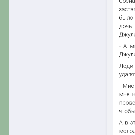
Созна
заста
было 
дочь
Джули
- А м
Джули
Леди 
удаля
- Мис
мне н
прове
чтобы
А в э
молод