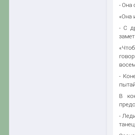
- Она
«Она 
- С д
замет
«Чтоб
гово
восем
- Кон
пытай
В ко
предс
- Лед
танец