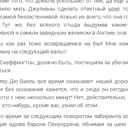
ние того, что добыча ускользает от нее, да еще
вило мать Джулианы сделать ответный удар: то
самой беззастенчивой ложью из всего, что она 
. Тут же, без всякого стыда выдумав какие
аной и самым завидным женихом в Англии, она 
ы как раз тоже возвращаемся на бал! Мне ка
ану на следующий вальс!
Скеффингтон, должно быть, поспешила за убегаю
ться.
тер Дю Вилль все время оказывает нашей доро
е без основания кажется, что и сюда он сегодн
сти с нею несколько минут! Нет, действительно, с
 кто-нибудь, кроме вас, узнал об этом…
то время за следующим поворотом лабиринта хо
ая вдова барона Пенуоррена, обнимая за шею