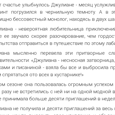
т счастье улыбнулось Джулиане - месяц услужлив
ринт погрузился в чернильную темноту. А в 
ищно бессовестный монолог, находясь в двух шаг
лиана - невероятная любительница приключений
е ее звучало скорее разочарование, чем гордост
ытства отправиться в путешествие по этому лаб
иана мысленно перевела эти притворные с
вительности: «Джулиана - несносная затворница
ами и писаниной - взяла бы все и выбросила про
и спрятаться ото всех в кустарнике!»
том сезоне она пользовалась огромным успехом 
 разу не встретились с ней ни на одной модной 
е принимала больше десяти приглашений в недел
иана не получила и десяти приглашений за весь 