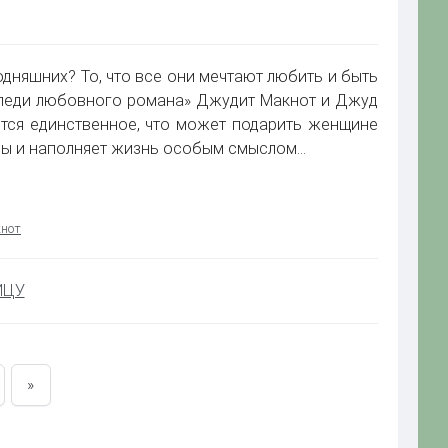
дняшних? То, что все они мечтают любить и быть
 леди любовного романа» Джудит Макнот и Джуд
ется единственное, что может подарить женщине
жды и наполняет жизнь особым смыслом…
нот
ИЦУ
»