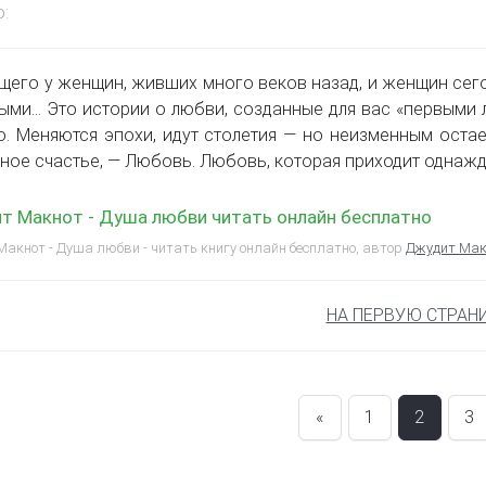
:
щего у женщин, живших много веков назад, и женщин сего
ми… Это истории о любви, созданные для вас «первыми
. Меняются эпохи, идут столетия — но неизменным оста
ное счастье, — Любовь. Любовь, которая приходит одна
т Макнот - Душа любви читать онлайн бесплатно
акнот - Душа любви - читать книгу онлайн бесплатно, автор
Джудит Мак
НА ПЕРВУЮ СТРАН
«
1
2
3