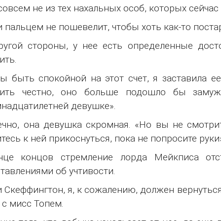
 совсем не из тех нахальных особ, которых сейча
и пальцем не пошевелит, чтобы хоть как-то поста
ругой стороны, у нее есть определенные дос
ить.
ы быть спокойной на этот счет, я заставила ее
рить честно, оно больше подошло бы замуж
надцатилетней девушке».
ечно, она девушка скромная. «Но вы не смотрит
тесь к ней прикоснуться, пока не попросите руки
нце концов стремление лорда Мейкписа отс
тавлениями об учтивости.
и Скеффингтон, я, к сожалению, должен вернутьс
 с мисс Топем.