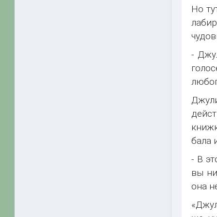
Но ту
лаби
чудов
- Джу
голос
любоп
Джул
дейст
книжк
бала 
- В э
вы ни
она н
«Джул