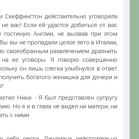
еди Скеффингтон действительно уговорила
 не вас! Если ей удастся добиться от вас
у гостиную Англии, не вызвав при этом
бы вы не пропадали целое лето в Италии,
ало своеобразным развлечением дразнить
я на ее уговоры. Я говорю совершенно
кольку он лишь слегка улыбнулся в ответ
заполучить богатого женишка для дочери и
е!
ветил Ники. - Я был представлен супругу
. Но я и в глаза не видел ни матери, ни
ать с ними.
о себя вести. Джулиана действительно