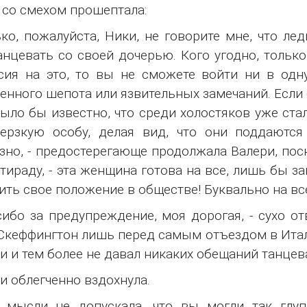
, со смехом прошептала:
ько, пожалуйста, Ники, не говорите мне, что л
анцевать со своей дочерью. Кого угодно, только
сия на это, то вы не сможете войти ни в одн
енного шепота или язвительных замечаний. Если 
ыло бы известно, что среди холостяков уже ст
мерзкую особу, делая вид, что они поддаютс
зно, - предостерегающе продолжала Валери, пос
 тираду, - эта женщина готова на все, лишь бы 
ить свое положение в обществе! Буквально на вс
сибо за предупреждение, моя дорогая, - сухо от
Скеффингтон лишь перед самым отъездом в Италию
и и тем более не давал никаких обещаний танцев
и облегченно вздохнула.
 мысли не допускала, что вы могли так глуп