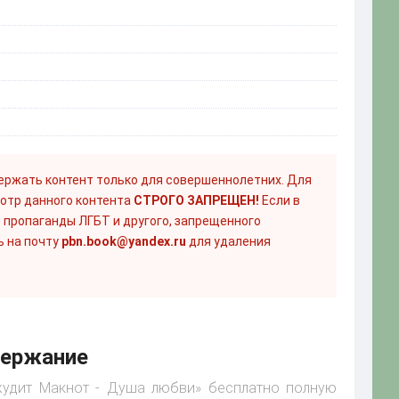
ержать контент только для совершеннолетних. Для
отр данного контента
СТРОГО ЗАПРЕЩЕН!
Если в
 пропаганды ЛГБТ и другого, запрещенного
ь на почту
pbn.book@yandex.ru
для удаления
держание
Джудит Макнот - Душа любви» бесплатно полную