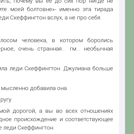
ить, почему вы ее до сих пор нигде не
ите моей болтовне»- именно эта тирада
ди Скеффингтон вслух, а не про себя.
олосом человека, в котором боролись
ерное, очень странная… гм… необычная
зила леди Скеффингтон. Джулиана больше
 - мысленно добавила она.
ругу.
 мой дорогой, а вы во всех отношениях
одное происхождение и соответствующее
е леди Скеффингтон.