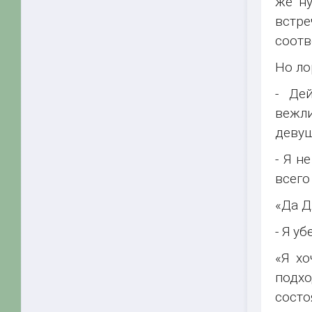
же ну
встре
соотв
Но ло
- Де
вежли
девуш
- Я н
всего
«Да Д
- Я у
«Я хо
подхо
состо