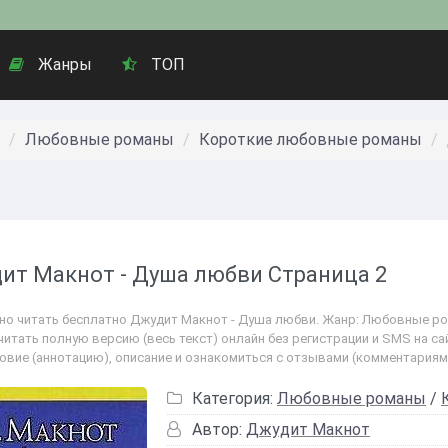
Жанры
ТОП
Любовные романы
Короткие любовные романы
ит Макнот - Душа любви Страница 2
но читать бесплатно Джудит Макнот - Душа любви. Жанр: Любовные ро
читать полную версию (весь текст) онлайн без регистрации и SMS на са
овие (аннотацию), описание и ознакомиться с отзывами (комментариям
Категория:
Любовные романы
/
Автор:
Джудит Макнот