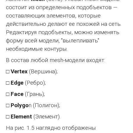
состоит из определенных подобъектов —
составляющих элементов, которые
действительно делают ее похожей на сеть.
Редактируя подобъекты, можно изменять
форму всей модели, "вылепливать"
необходимые контуры.
В состав любой mesh-модели входят:
□
Vertex
(Вершина);
□
Edge
(Ребро);
□
Face
(Грань);
□
Polygo
n (Полигон);
□
Element
(Элемент).
На рис. 1.5 наглядно отображены