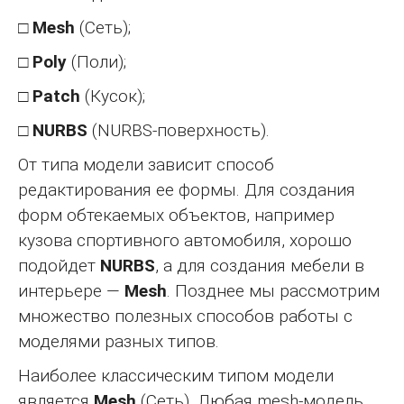
□
Mesh
(Сеть);
□
Poly
(Поли);
□
Patch
(Кусок);
□
NURBS
(NURBS-поверхность).
От типа модели зависит способ
редактирования ее формы. Для создания
форм обтекаемых объектов, например
кузова спортивного автомобиля, хорошо
подойдет
NURBS
, а для создания мебели в
интерьере —
Mesh
. Позднее мы рассмотрим
множество полезных способов работы с
моделями разных типов.
Наиболее классическим типом модели
является
Mesh
(Сеть). Любая mesh-модель