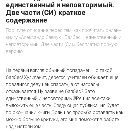
единственный и неповторимый.
Две части (СИ) краткое
содержание
Прочтите описание перед тем, как прочитать онлайн
книгу «Александр Савчук - Балбес – единственный и
неповторимый. Две части (СИ)» бесплатно полную
версию:
На первый взгляд обычный попаданец. Но такой
балбес! Хулиганит, дерется, учителей обижает, еще
повадился девушек спасать, а от награды
отказывается. Ну разве не балбес? Зато
единственный и неповторимый!Решил все-таки
выложить еще часть. Следующая публикация будет
по окончании книги. Большая просьба оставлять как
можно больше критики, это мне поможет в работе
над чистовиком.