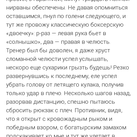
нирваны обеспечены. Не давая опомниться
оставшимся, пнул по голени следующего, и
тут же провожу классическую боксерскую
«двоечку»: р-раз — левая рука бьет в
«солнышко», два — правая в челюсть.
Тренер был бы доволен, я даже хруст
сломанной челюсти успел услышать,
нескоро еще сухарики грызть будешь! Резко
развернувшись к последнему, еле успел
убрать голову от летящего кулака, получив
только удар в плечо. Несколько шагов назад,
разорвав дистанцию, спешно пытаюсь
сбросить рюкзак с плеч. Противник, видя,
что я открыт с кровожадным рыком и
победным взором, с богатырским замахом
подскакивает ко мне и тут же улетает в