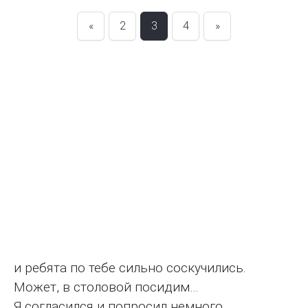
«
2
3
4
»
и ребята по тебе сильно соскучились.
Может, в столовой посидим…
Я согласился и попросил немного