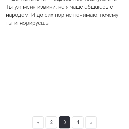
Ты уж меня извини, но я чаще общаюсь с
народом. И до сих пор не понимаю, почему
ты игнорируешь
«
2
3
4
»