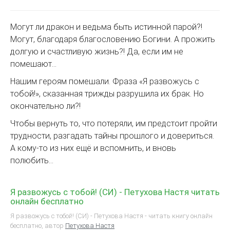
Могут ли дракон и ведьма быть истинной парой?!
Могут, благодаря благословению Богини. А прожить
долгую и счастливую жизнь?! Да, если им не
помешают…
Нашим героям помешали. Фраза «Я развожусь с
тобой!», сказанная трижды разрушила их брак. Но
окончательно ли?!
Чтобы вернуть то, что потеряли, им предстоит пройти
трудности, разгадать тайны прошлого и довериться.
А кому-то из них ещё и вспомнить, и вновь
полюбить...
Я развожусь с тобой! (СИ) - Петухова Настя читать
онлайн бесплатно
Я развожусь с тобой! (СИ) - Петухова Настя - читать книгу онлайн
бесплатно, автор
Петухова Настя