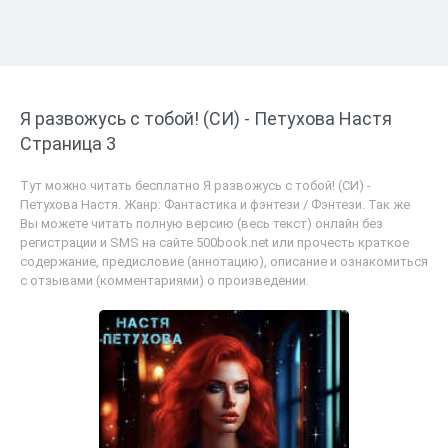
Я развожусь с тобой! (СИ) - Петухова Настя
Страница 3
Тут можно читать бесплатно Я развожусь с тобой! (СИ) -
Петухова Настя. Жанр: Фантастика и фэнтези / Фэнтези. Так же
Вы можете читать полную версию (весь текст) онлайн без
регистрации и SMS на сайте 500book.net или прочесть краткое
содержание, предисловие (аннотацию), описание и ознакомиться
с отзывами (комментариями) о произведении.