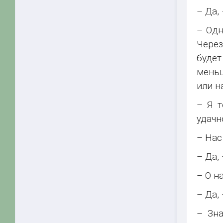
– Да,
– Одн
Через
будет
меньш
или н
– Я т
удачн
– Нас
– Да,
– О н
– Да,
– Зна