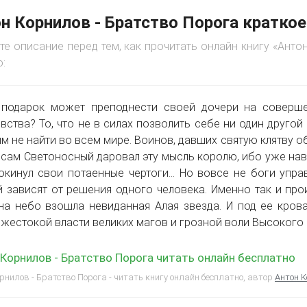
н Корнилов - Братство Порога кратко
те описание перед тем, как прочитать онлайн книгу «Ант
:
 подарок может преподнести своей дочери на соверше
вства? То, что не в силах позволить себе ни один друго
м не найти во всем мире. Воинов, давших святую клятву 
 сам Светоносный даровал эту мысль королю, ибо уже нав
окинул свои потаенные чертоги… Но вовсе не боги упра
 зависят от решения одного человека. Именно так и про
на небо взошла невиданная Алая звезда. И под ее кров
 жестокой власти великих магов и грозной воли Высокого 
Корнилов - Братство Порога читать онлайн бесплатно
рнилов - Братство Порога - читать книгу онлайн бесплатно, автор
Антон 