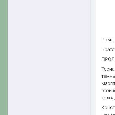
Роман
Братс
ПРОЛ
Тесн
темны
масля
этой 
холод
Конст
глото