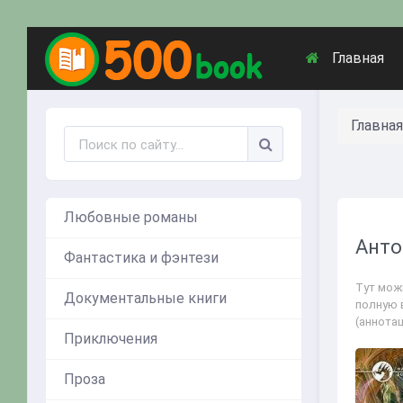
Главная
Главная
Любовные романы
Анто
Фантастика и фэнтези
Тут можн
Документальные книги
полную 
(аннота
Приключения
Проза