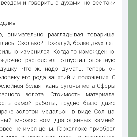
вездам и говорить с духами, но все-таки
медлив.
р, внимательно разглядывая товарища,
лись. Сколько? Пожалуй, более двух лет.
сильно изменился. Когда-то изможденно-
ядочно растолстел, отпустил опрятную
душку. Что ж, надо думать, теперь он
еловеку его рода занятий и положения. С
ослойная белая ткань сутаны мага Сферы
асного золота. Стоимость материала,
ость самой работы, трудно было даже
мраке золотой медальон в виде Солнца,
нный множеством драгоценных камней,
все не имел цены. Гархаллокс приобрел