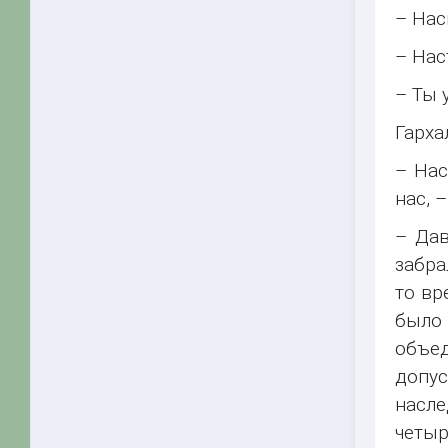
– Нас
– Нас
– Ты 
Гарха
– Нас
нас, 
– Дав
забра
то вр
было 
объед
допу
насле
четыр