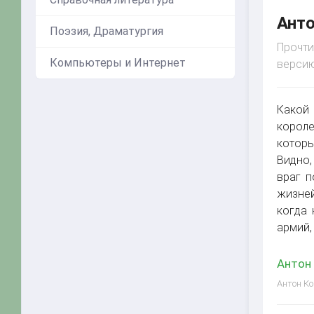
Анто
Поэзия, Драматургия
Прочти
Компьютеры и Интернет
версию
Какой
короле
которы
Видно,
враг п
жизней
когда 
армий,
Антон 
Антон Ко