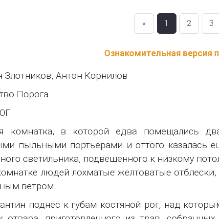
«
1
2
3
Ознакомительная версия 
 Злотников, Антон Корнилов
тво Порога
ОГ
ая комнатка, в которой едва помещались дв
ми пыльными портьерами и оттого казалась е
ного светильника, подвешенного к низкому потол
комнатке людей лохматые желтоватые отблески,
ным ветром.
антин поднес к губам костяной рог, над которы
к отвара, приготовленного из трав, собранны