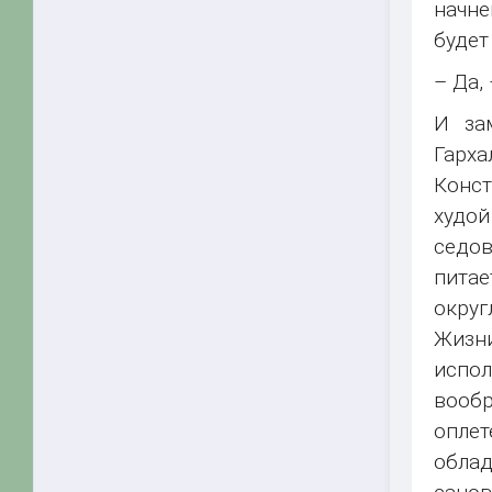
начне
будет
– Да,
И за
Гарха
Конст
худой
седо
питае
округ
Жизн
испо
вообр
опле
облад