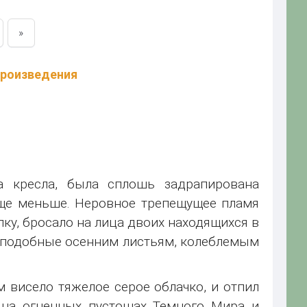
»
произведения
а кресла, была сплошь задрапирована
ще меньше. Неровное трепещущее пламя
ку, бросало на лица двоих находящихся в
 подобные осенним листьям, колеблемым
м висело тяжелое серое облачко, и отпил
х на огненных пустошах Темного Мира и