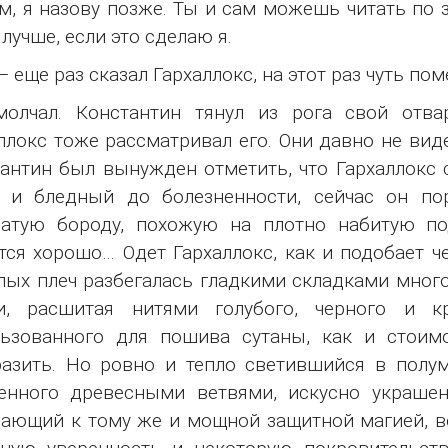
м, я назову позже. Ты и сам можешь читать по з
 лучше, если это сделаю я.
 – еще раз сказал Гархаллокс, на этот раз чуть по
молчал. Константин тянул из рога свой отва
ллокс тоже рассматривал его. Они давно не виде
антин был вынужден отметить, что Гархаллокс 
 и бледный до болезненности, сейчас он пор
ватую бороду, похожую на плотно набитую по
тся хорошо… Одет Гархаллокс, как и подобает ч
лых плеч разбегалась гладкими складками мног
и, расшитая нитями голубого, черного и кр
льзованного для пошива сутаны, как и стоим
азить. Но ровно и тепло светившийся в полу
тенного древесными ветвями, искусно украше
ающий к тому же и мощной защитной магией, во