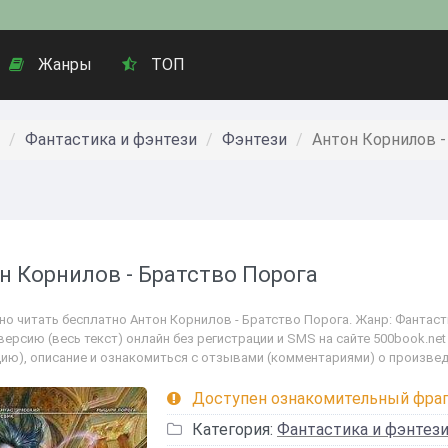
Жанры
ТОП
Фантастика и фэнтези
Фэнтези
Антон Корнилов -
н Корнилов - Братство Порога
о читать бесплатно Антон Корнилов - Братство Порога. Жанр: Фантастик
версию (весь текст) онлайн без регистрации и SMS на сайте 500book.ne
цию), описание и ознакомиться с отзывами (комментариями) о произвед
Доступен ознакомительный фра
Категория:
Фантастика и фэнтез