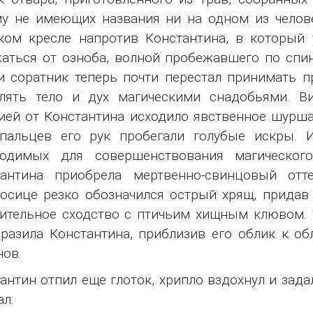
у не имеющих названия ни на одном из челове
ком кресле напротив Константина, в который
аться от озноба, волной пробежавшего по спин
и соратник теперь почти перестал принимать 
лять тело и дух магическими снадобьями. Ви
ией от Константина исходило явственное шурша
пальцев его рук пробегали голубые искры. И
ходимых для совершенствования магическог
тантина приобрела мертвенно-свинцовый отт
осице резко обозначился острый хрящ, придав 
ительное сходство с птичьим хищным клювом.
разила Константина, приблизив его облик к об
ов.
антин отпил еще глоток, хрипло вздохнул и зада
л: