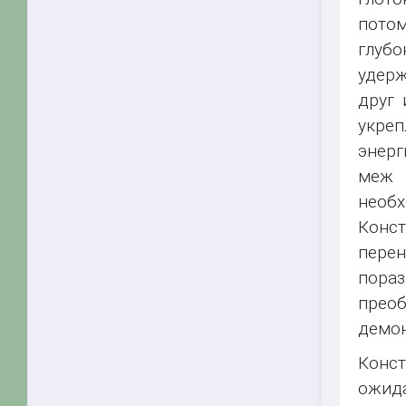
потом
глубо
удерж
друг 
укреп
энерг
меж 
необ
Конс
перен
пораз
преоб
демон
Конст
ожида