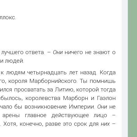
ллокс.
 лучшего ответа. –
Они
ничего не знают о
и людей.
 к людям четырнадцать лет назад. Когда
го, короля Марборнийского. Ты помнишь
ился просватать за Литию, которой тогда
сбылось, королевства Марборн и Гаэлон
начало бы возникновение Империи.
Они
не
й арены главное действующее лицо –
 Хотя, конечно, разве это срок для
них
–