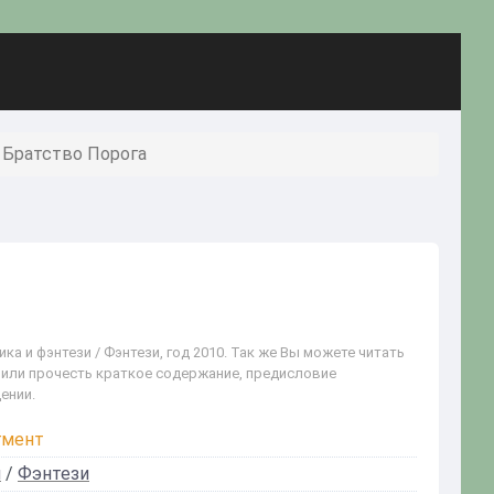
 Братство Порога
а и фэнтези / Фэнтези, год 2010. Так же Вы можете читать
t или прочесть краткое содержание, предисловие
ении.
гмент
и
/
Фэнтези