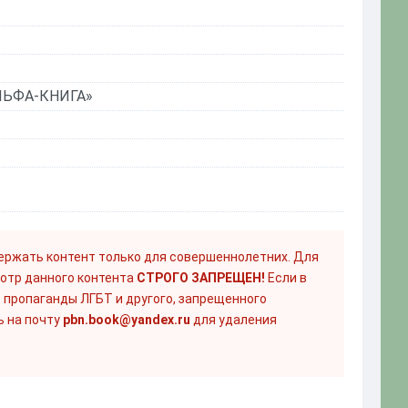
АЛЬФА-КНИГА»
ержать контент только для совершеннолетних. Для
отр данного контента
СТРОГО ЗАПРЕЩЕН!
Если в
 пропаганды ЛГБТ и другого, запрещенного
ь на почту
pbn.book@yandex.ru
для удаления