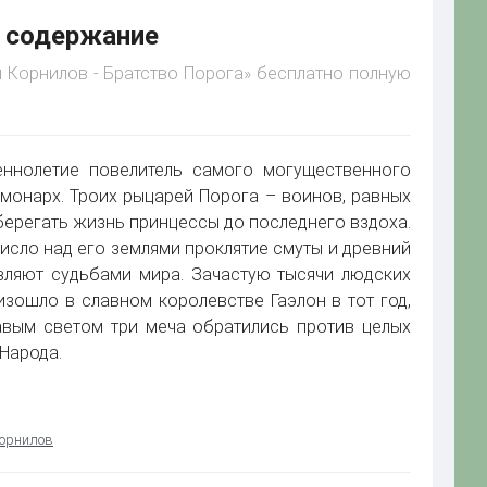
е содержание
он Корнилов - Братство Порога» бесплатно полную
ннолетие повелитель самого могущественного
й монарх. Троих рыцарей Порога – воинов, равных
оберегать жизнь принцессы до последнего вздоха.
исло над его землями проклятие смуты и древний
вляют судьбами мира. Зачастую тысячи людских
изошло в славном королевстве Гаэлон в тот год,
авым светом три меча обратились против целых
Народа.
Корнилов