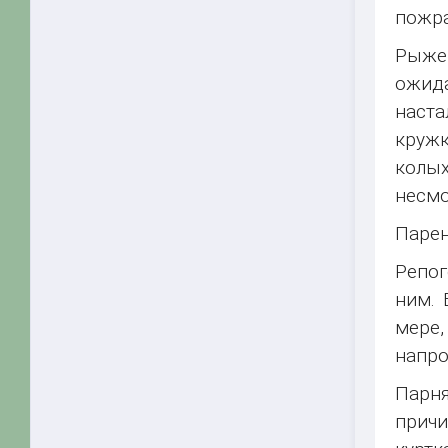
пожра
Рыжев
ожида
наста
кружк
колых
несмо
Парен
Репог
ним. 
мере,
напро
Парн
причи