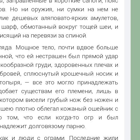
, заправленные в короткие сапоги, пояс
в. Но ни оружия, ни сумки на нем не
лие дешевых аляповато-ярких амулетов,
 шарф, обмотанный вокруг тощей шеи, и
исящий на перевязи за спиной.
ляда. Мощное тело, почти вдвое больше
чной, что ей нестрашен был прямой удар
кообразной груди, здоровенных плечах и
 бровей, сплюснутый крошечный носик и
опыря, — все это могло принадлежать
одобает существам его племени, лишь в
котором висели грубый нож без ножен и
 шею плотно облегал кожаный ошейник с
о том, что если когда-то огр и был
инадлежит долговязому парню.
как и люди с ограми. Последние жили