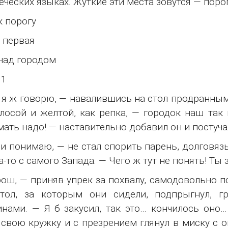
еческих языках. Жуткие эти места зовутся — поро
к порогу
 первая
над городом
 1
 я ж говорю, — навалившись на стол продранным
лосой и желтой, как репка, — городок наш так
ать надо! — наставительно добавил он и постуча
 и понимаю, — не стал спорить парень, долговя
а-то с самого Запада. — Чего ж тут не понять! Ты
ош, — приняв упрек за похвалу, самодовольно п
стол, за которым они сидели, подпрыгнул, 
нами. — Я б закусил, так это… кончилось оно
свою кружку и с презрением глянул в миску с 