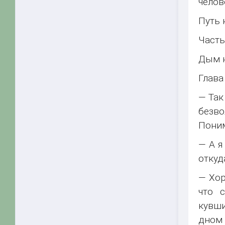
челов
Путь 
Часть
Дым 
Глава
— Так
безво
Поним
— А я
откуд
— Хор
что 
кувши
дном 