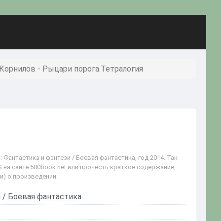
Корнилов - Рыцари порога.Тетралогия
Фантастика и фэнтези / Боевая фантастика, год 2014. Так
 на сайте 500book.net или прочесть краткое содержание,
и) о произведении.
и
/
Боевая фантастика