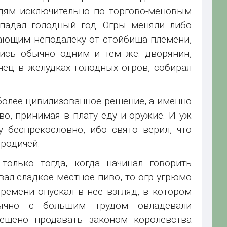
дям исключительно по торгово-меновым
падал голодный год. Огры меняли либо
вающим неподалеку от стойбища племени,
лись обычно одним и тем же: дворянин,
ец в желудках голодных огров, собирал
более цивилизованное решение, а именно
во, принимая в плату еду и оружие. И уж
 беспрекословно, ибо свято верил, что
ородичей.
только тогда, когда начинал говорить
ал сладкое местное пиво, то огр угрюмо
времени опускал в нее взгляд, в котором
бычно с большим трудом овладевали
ещено продавать законом королевства