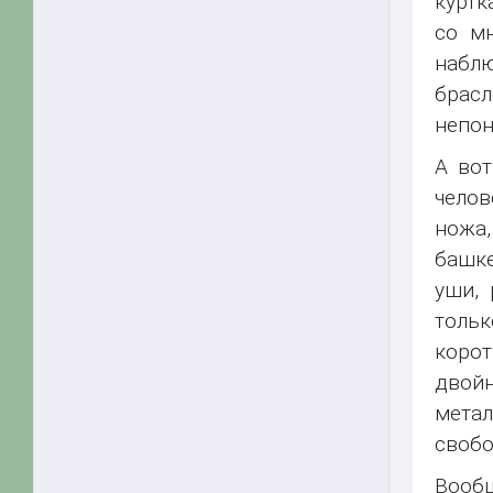
куртк
со м
наблю
брасл
непон
А вот
челов
ножа,
башке
уши,
тольк
корот
двойн
мета
свобо
Вооб