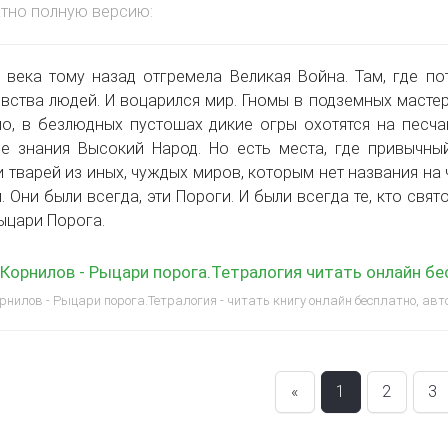
тно полную версию:
 века тому назад отгремела Великая Война. Там, где по
вства людей. И воцарился мир. Гномы в подземных масте
о, в безлюдных пустошах дикие огры охотятся на песча
е знания Высокий Народ. Но есть места, где привычны
 тварей из иных, чуждых миров, которым нет названия на 
. Они были всегда, эти Пороги. И были всегда те, кто свя
ыцари Порога.
Корнилов - Рыцари порога.Тетралогия читать онлайн б
рнилов - Рыцари порога.Тетралогия - читать книгу онлайн бесплатно, ав
«
1
2
3