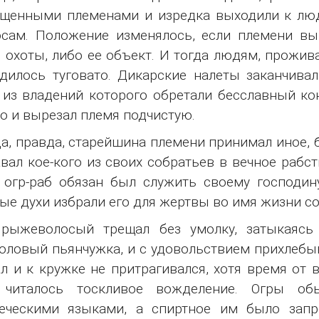
бщенными племенами и изредка выходили к лю
сам. Положение изменялось, если племени вы
 охоты, либо ее объект. И тогда людям, прожи
дилось туговато. Дикарские налеты заканчива
из владений которого обретали бесславный кон
о и вырезал племя подчистую.
а, правда, старейшина племени принимал иное, 
вал кое-кого из своих собратьев в вечное рабст
 огр-раб обязан был служить своему господину
ые духи избрали его для жертвы во имя жизни с
 рыжеволосый трещал без умолку, затыкаясь 
оловый пьянчужка, и с удовольствием прихлебыв
л и к кружке не притрагивался, хотя время от 
 читалось тоскливое вожделение. Огры о
веческими языками, а спиртное им было запр