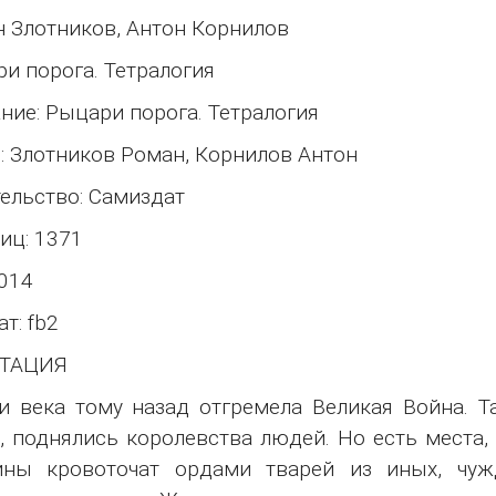
 Злотников, Антон Корнилов
и порога. Тетралогия
ние: Рыцари порога. Тетралогия
: Злотников Роман, Корнилов Антон
ельство: Самиздат
иц: 1371
2014
т: fb2
ТАЦИЯ
и века тому назад отгремела Великая Война. Т
, поднялись королевства людей. Но есть места,
ины кровоточат ордами тварей из иных, чуж