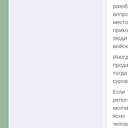
разо
вопро
место
прихо
люди 
войск
Иногд
прода
тогда
суров
Если
репог
молча
ясно
чело