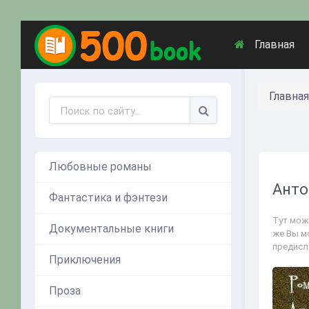
Главная
Главная
Любовные романы
Анто
Фантастика и фэнтези
Тут можн
Документальные книги
же Вы м
предисл
Приключения
Проза