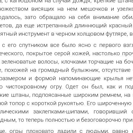
а, с капюшоном на случай дождя, крепкие штаны
ножеством висящих на нем мешочков и узелко
далось, зато обращало на себя внимание оби
етов, да еще истрепанный длиннющий красный
ятный инструмент в черном холщовом футляре, в
 с его спутником все было ясно с первого взг
еческого, покрытое серой кожей, настолько про
 зеленоватые волосы, клочками торчащие на боч
, похожей на громадный булыжник, отсутствие
 размером и формой напоминающие крылья нет
о чистокровному огру. Одет он был, как и п
кие штаны, подпоясанные широким ремнем, на 
ой топор с короткой рукоятью. Его широченную
ллическими заклепками-шипами, говоривший 
дным, то теперь полностью и безоговорочно пр
ще, огры плоховато ладили с людьми, равно 