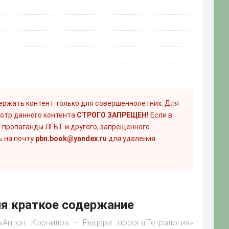
ержать контент только для совершеннолетних. Для
отр данного контента
СТРОГО ЗАПРЕЩЕН!
Если в
 пропаганды ЛГБТ и другого, запрещенного
ь на почту
pbn.book@yandex.ru
для удаления
ия краткое содержание
«Антон Корнилов - Рыцари порога.Тетралогия»