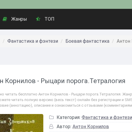
Жанры
ТОП
Фантастика и фэнтези
Боевая фантастика
Антон 
н Корнилов - Рыцари порога.Тетралогия
о читать бесплатно Антон Корнилов - Рыцари порога.Тетралогия. Жанр: 
ожете читать полную версию (весь текст) онлайн без регистрации и SMS
овие (аннотацию), описание и ознакомиться с отзывами (комментариям
Категория:
Фантастика и фэнтез
Автор:
Антон Корнилов