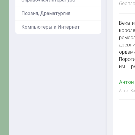
беспла
Поэзия, Драматургия
Века и
Компьютеры и Интернет
короле
ремесл
древни
ордами
Пороги
им — р
Антон 
Антон Ко