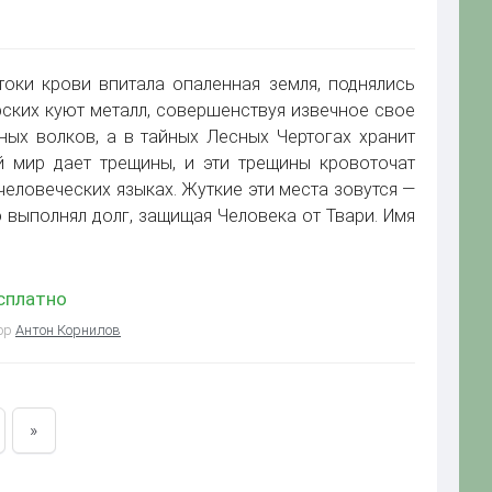
токи крови впитала опаленная земля, поднялись
рских куют металл, совершенствуя извечное свое
ных волков, а в тайных Лесных Чертогах хранит
й мир дает трещины, и эти трещины кровоточат
человеческих языках. Жуткие эти места зовутся —
то выполнял долг, защищая Человека от Твари. Имя
есплатно
тор
Антон Корнилов
»