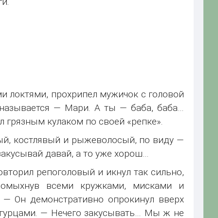
ги.
и локтями, прохрипел мужичок с головой
 называется — Мари. А ты — баба, баба…
л грязным кулаком по своей «репке».
зый, костлявый и рыжеволосый, по виду —
 закусывай давай, а то уже хорош…
овторил репоголовый и икнул так сильно,
громыхнув всеми кружками, мисками и
… — Он демонстративно опрокинул вверх
огурцами. — Нечего закусывать… Мы ж не