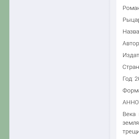
Роман
Рыцар
Назва
Автор
Издат
Стран
Год: 
Форма
АННО
Века 
земля
трещ