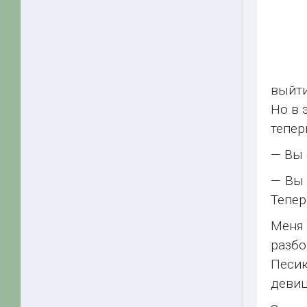
выйти
Но в 
тепер
— Вы 
— Вы 
Тепер
Меня 
разбо
Песик
девиц