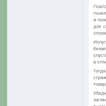
Повто
понял
и пол
для с
спохв
Испуг
белая
спуст
в отл
Тогда
страж
товар
Убеди
загля