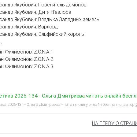
ксандр Якубович: Повелитель демонов
ксандр Якубович: Дитя Н'аэлора
ксандр Якубович: Владыка Западных земель
ксандр Якубович: Варлорд
ксандр Якубович: Эльфийский король
 :
ан Филимонов: Z.O.N.A 1
ан Филимонов: Z.O.N.A 2
ан Филимонов: Z.O.N.A 3
тика 2025-134 - Ольга Дмитриева читать онлайн бесп
ка 2025-134 - Ольга Дмитриева - читать книгу онлайн бесплатно, автор
НА ПЕРВУЮ СТРАН