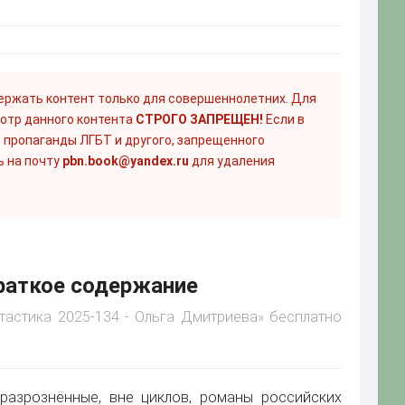
ержать контент только для совершеннолетних. Для
отр данного контента
СТРОГО ЗАПРЕЩЕН!
Если в
 пропаганды ЛГБТ и другого, запрещенного
ь на почту
pbn.book@yandex.ru
для удаления
краткое содержание
нтастика 2025-134 - Ольга Дмитриева» бесплатно
 разрознённые, вне циклов, романы российских