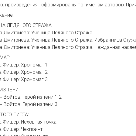
в. произведения сформированы по именам авторов. Прият
жание:
ЦА ЛЕДЯНОГО СТРАЖА:
га Дмитриева: Ученица Ледяного Стража
га Дмитриева: Ученица Ледяного Стража. Избранница Стужи
га Дмитриева: Ученица Ледяного Стража. Нежданная наслед
МАГ:
та Фишер: Хрономаг 1
та Фишер: Хрономаг 2
та Фишер: Хрономаг 3
ИЗ ТЕНИ:
н Войтов: Герой из тени 1-2
н Войтов: Герой из тени 3
ТОГО ЛИСТА:
та Фишер: Исходная точка
та Фишер: Чекпоинт