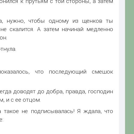
лонился к прутьям с той стороны, а затем
а, нужно, чтобы одному из щенков ты
не скалится. А затем начинай медленно
он.
тнула.
показалось, что последующий смешок
гда доводят до добра, правда, господин
, и с ее отцом.
а такое не подписывалась! Я ждала, что
е: