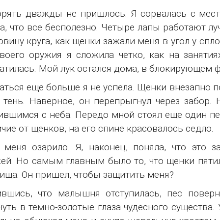
рять дважды не пришлось. Я сорвалась с мест
а, что все бесполезно. Четыре лапы работают лу
овину круга, как щенки зажали меня в угол у сп
воего оружия я сложила четко, как на занятия
атилась. Мой лук остался дома, в блокирующем фу
аться еще больше я не успела. Щенки внезапно п
 тень. Наверное, он перепрыгнул через забор. 
ившимся с неба. Передо мной стоял еще один пе
ичие от щенков, на его спине красовалось седло.
 меня озарило. Я, наконец, поняла, что это з
ей. Но самым главным было то, что щенки пятил
ища. Он пришел, чтобы защитить меня?
вшись, что малышня отступилась, пес поверн
нуть в темно-золотые глаза чудесного существа. 