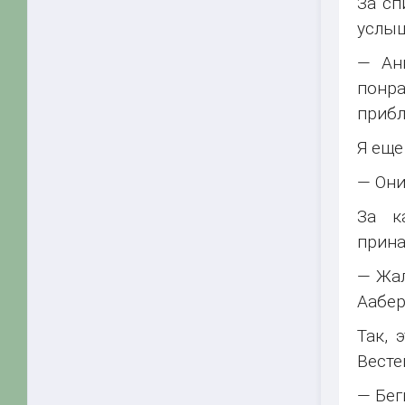
За сп
услыш
— Ан
понра
прибл
Я еще
— Они
За к
прина
— Жал
Аабер
Так, 
Весте
— Бег