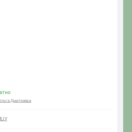
латно
Ольга Дмитриева
ИЦУ