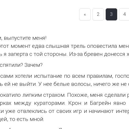
«
2
3
4
, выпустите меня!
этот момент едва слышная трель оповестила меня
ь я заперта с той стороны. Из-за бревен донесся 
спятили? Зачем?
сами хотели испытание по всем правилам, госпо
ь ей не выйти. У нее белые волосы, ничего же не 
окатило липким страхом. Похоже, меня сделали 
рках между кураторами. Крон и Багрейн явно 
и уже отвлеклись от своих игр и начинают инте
ей, то есть мной.