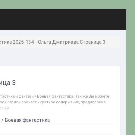
тика 2025-134 - Ольга Дмитриева Страница 3
ица 3
тастика и фэнтези / Боевая фантастика. Так же Вы можете
book.net или прочесть краткое содержание, предисловие
ении.
и
/
Боевая фантастика