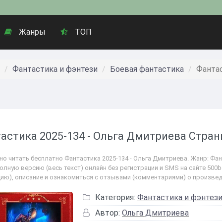
Жанры
ТОП
Фантастика и фэнтези
Боевая фантастика
Фантас
астика 2025-134 - Ольга Дмитриева Стран
но читать бесплатно Фантастика 2025-134 - Ольга Дмитриева. Жанр: Фан
полную версию (весь текст) онлайн без регистрации и SMS на сайте 500
цию), описание и ознакомиться с отзывами (комментариями) о произвед
Категория:
Фантастика и фэнтез
Автор:
Ольга Дмитриева