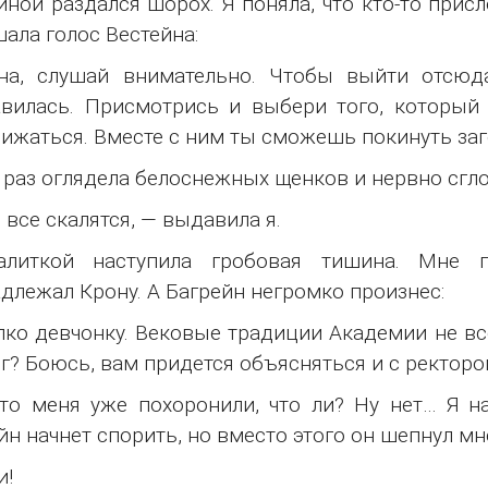
иной раздался шорох. Я поняла, что кто-то прис
ала голос Вестейна:
на, слушай внимательно. Чтобы выйти отсюд
вилась. Присмотрись и выбери того, который 
ижаться. Вместе с ним ты сможешь покинуть заг
 раз оглядела белоснежных щенков и нервно сгло
 все скалятся, — выдавила я.
алиткой наступила гробовая тишина. Мне 
длежал Крону. А Багрейн негромко произнес:
ко девчонку. Вековые традиции Академии не все
г? Боюсь, вам придется объясняться и с ректором
это меня уже похоронили, что ли? Ну нет… Я н
йн начнет спорить, но вместо этого он шепнул мн
и!