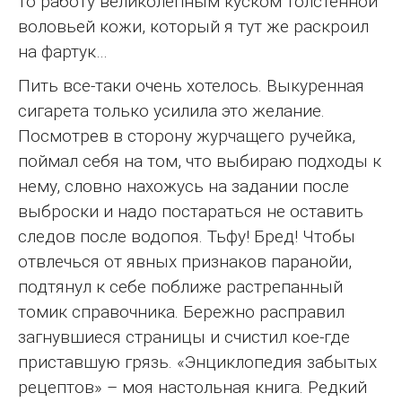
то работу великолепным куском толстенной
воловьей кожи, который я тут же раскроил
на фартук…
Пить все-таки очень хотелось. Выкуренная
сигарета только усилила это желание.
Посмотрев в сторону журчащего ручейка,
поймал себя на том, что выбираю подходы к
нему, словно нахожусь на задании после
выброски и надо постараться не оставить
следов после водопоя. Тьфу! Бред! Чтобы
отвлечься от явных признаков паранойи,
подтянул к себе поближе растрепанный
томик справочника. Бережно расправил
загнувшиеся страницы и счистил кое-где
приставшую грязь. «Энциклопедия забытых
рецептов» – моя настольная книга. Редкий