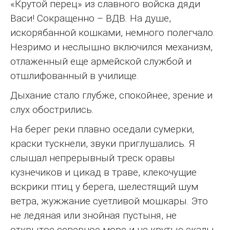
«Крутой перец» из славного войска дяди
Васи! Сокращенно – ВДВ. На душе,
искорябанной кошками, немного полегчало.
Незримо и неслышно включился механизм,
отлаженный еще армейской службой и
отшлифованный в училище.
Дыхание стало глубже, спокойнее, зрение и
слух обострились.
На берег реки плавно оседали сумерки,
краски тускнели, звуки приглушались. Я
слышал непрерывный треск оравы
кузнечиков и цикад в траве, клекочущие
вскрики птиц у берега, шелестящий шум
ветра, жужжание суетливой мошкары. Это
не ледяная или знойная пустыня, не
открытое северное море и не крутые скалы.