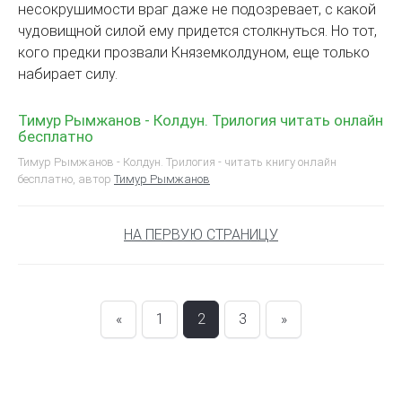
несокрушимости враг даже не подозревает, с какой
чудовищной силой ему придется столкнуться. Но тот,
кого предки прозвали Князем­колдуном, еще только
набирает силу.
Тимур Рымжанов - Колдун. Трилогия читать онлайн
бесплатно
Тимур Рымжанов - Колдун. Трилогия - читать книгу онлайн
бесплатно, автор
Тимур Рымжанов
НА ПЕРВУЮ СТРАНИЦУ
«
1
2
3
»