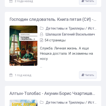
2 года назад
Читать
Господин следователь. Книга пятая (СИ) - Шалашов Евгений Васильевич
Детективы и Триллеры
/
Исторический детектив
Шалашов Евгений Васильевич
54 страницы
Служба. Личная жизнь. А еще
Нюшка достала. И экзамены на
носу.
...
1 год назад
Читать
Алтын-Толобас - Акунин Борис Чхартишвили Григорий Шалвович
Детективы и Триллеры
/
Исторический детектив