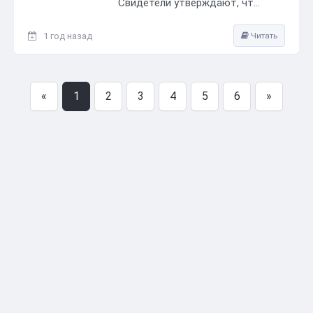
Свидетели утверждают, чт...
1 год назад
Читать
«
1
2
3
4
5
6
»