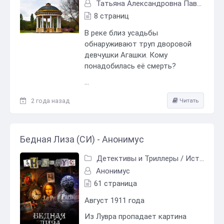
Татьяна Александровна Павлова
8 страниц
В реке близ усадьбы
обнаруживают труп дворовой
девчушки Агашки. Кому
понадобилась её смерть?
...
2 года назад
Читать
Бедная Лиза (СИ) - Анонимyс
Детективы и Триллеры
/
Исторический детектив
Анонимyс
61 страница
Август 1911 года
Из Лувра пропадает картина