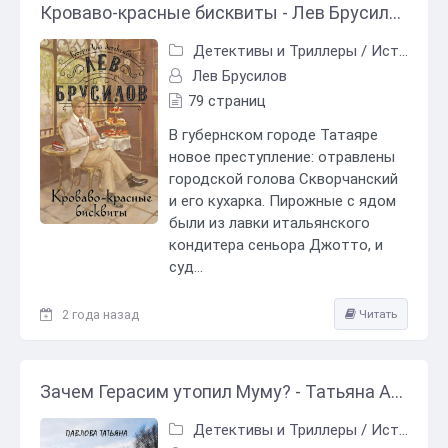
Кроваво-красные бисквиты - Лев Брусилов
Детективы и Триллеры
/
Исторический детектив
Лев Брусилов
79 страниц
В губернском городе Татаяре
новое преступление: отравлены
городской голова Скворчанский
и его кухарка. Пирожные с ядом
были из лавки итальянского
кондитера сеньора Джотто, и
суд...
2 года назад
Читать
Зачем Герасим утопил Муму? - Татьяна Александровна Павлова
Детективы и Триллеры
/
Исторический детектив