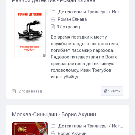
Речной детектив - Роман Елиава
Детективы и Триллеры
/
Исторический детектив
Роман Елиава
37 страниц
Во время поездки к месту
службы молодого следователя,
погибает пассажир парохода.
Рядовое путешествия по Волге
превращается в детективную
головоломку. Иван Трегубов
ищет убийцу,...
2 года назад
Читать
Москва-Синьцзин - Борис Акунин
Детективы и Триллеры
/
Исторический детектив
Борис Акунин