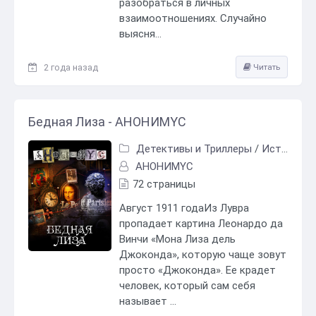
разобраться в личных
взаимоотношениях. Случайно
выясня...
2 года назад
Читать
Бедная Лиза - АНОНИМYС
Детективы и Триллеры
/
Исторический детектив
АНОНИМYС
72 страницы
Август 1911 годаИз Лувра
пропадает картина Леонардо да
Винчи «Мона Лиза дель
Джоконда», которую чаще зовут
просто «Джоконда». Ее крадет
человек, который сам себя
называет ...