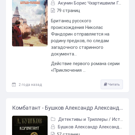
Акунин Борис Чхартишвили Григорий Шалвович
79 страниц
Британец русского
происхождения Николас
Фандорин отправляется на
родину предков, по следам
загадочного старинного
документа…
Действие первого романа серии
«Приключения ...
2 года назад
Читать
Комбатант - Бушков Александр Александрович
Детективы и Триллеры
/
Исторический детектив
Бушков Александр Александрович
57 страниц