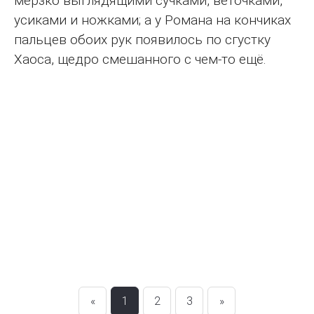
мерзко выглядящими сучками, веточками,
усиками и ножками; а у Романа на кончиках
пальцев обоих рук появилось по сгустку
Хаоса, щедро смешанного с чем-то ещё.
«
1
2
3
»