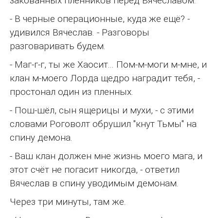
закованных пленников перед Вячеславом.
- В черные операционные, куда же ещё? -
удивился Вячеслав. - Разговоры
разговаривать будем.
- Маг-г-г, ты же Хаосит... Пом-м-моги м-мне, и
клан м-моего Лорда щедро наградит тебя, -
простонал один из пленных.
- Пош-шёл, сын ящерицы и мухи, - с этими
словами Роговолт обрушил "кнут Тьмы" на
спину демона.
- Ваш клан должен мне жизнь моего мага, и
этот счёт не погасит никогда, - ответил
Вячеслав в спину уводимым демонам.
Через три минуты, там же.