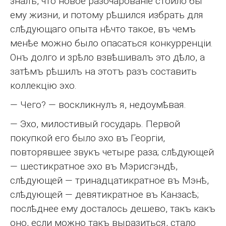
зналъ, что новое разочарованіе стоило бы
ему жизни, и потому рѣшился избрать для
слѣдующаго опыта нѣчто такое, въ чемъ
менѣе можно было опасаться конкурренціи.
Онъ долго и зрѣло взвѣшивалъ это дѣло, а
затѣмъ рѣшилъ на этотъ разъ составить
коллекцію эхо.
— Чего? — воскликнулъ я, недоумѣвая.
— Эхо, милостивый государь. Первой
покупкой его было эхо въ Георгіи,
повторявшее звукъ четыре раза; слѣдующей
— шестикратное эхо въ Мэрисгэндѣ,
слѣдующей — тринадцатикратное въ Мэнѣ,
слѣдующей — девятикратное въ Канзасѣ;
послѣднее ему досталось дешево, такъ какъ
оно, если можно такъ выразиться, стало