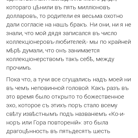
котораго цѣнили въ пять милліоновъ
долларовъ, то родители ея весьма охотно
дали согласіе на нашъ бракъ. Ни они, ни я не
знали, что мой дядя записался въ число
коллекціонеровъ-любителей;- мы по крайней
мѣрѣ думали, что онъ занимается
коллекціонерствомъ такъ себѣ, между
прочимъ.
Пока что, а тучи все сгущались надъ моей ни
въ чемъ неповинной головой. Какъ разъ въ
это время было открыто то божественное
эхо, которое съ этихъ поръ стало всему
свѣту извѣстнымъ подъ названіемъ «Ко-и-
норъ или Гора повтореній»: это была
драгоцѣнность въ пятьдесятъ шесть