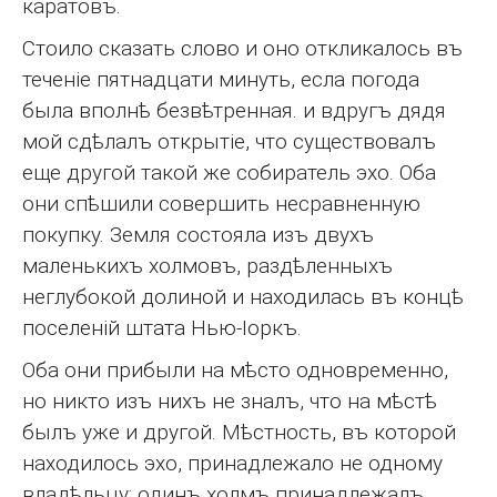
каратовъ.
Стоило сказать слово и оно откликалось въ
теченіе пятнадцати минуть, есла погода
была вполнѣ безвѣтренная. и вдругъ дядя
мой сдѣлалъ открытіе, что существовалъ
еще другой такой же собиратель эхо. Оба
они спѣшили совершить несравненную
покупку. Земля состояла изъ двухъ
маленькихъ холмовъ, раздѣленныхъ
неглубокой долиной и находилась въ концѣ
поселеній штата Нью-Іоркъ.
Оба они прибыли на мѣсто одновременно,
но никто изъ нихъ не зналъ, что на мѣстѣ
былъ уже и другой. Мѣстность, въ которой
находилось эхо, принадлежало не одному
владѣльцу: одинъ холмъ принадлежалъ