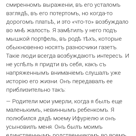
смиренномъ выраженіи, въ его усталомъ
взглядѣ, въ его потертомъ, но когда-то
дорогомъ платьѣ, и это «что-то» возбуждало
во мнѣ жалость. Я замѣтилъ у него подъ
мышкой портфель, въ родѣ тѣхъ, которые
обыкновенно носятъ разносчики газетъ.
Такіе люди всегда возбуждаютъ интересъ. И
не успѣлъ я придти въ себя, какъ съ
напряженнымъ вниманіемъ слушалъ уже
исторію его жизни. Онъ передавалъ ее
приблизительно такъ:
— Родители мои умерли, когда я былъ еще
маленькимъ, невиннымъ ребенкомъ. Я
полюбился дядѣ моему Ифуріелю и онъ
усыновилъ меня. Онъ былъ моимъ
единственнымъ родственникомъ во всемъ