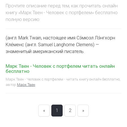
Прочтите описание перед тем, как прочитать онлайн
книгу «Марк Твен - Человек с портфелем» бесплатно
полную версию:
(англ. Mark Twain, настоящее имя Сэ́мюэл Лэ́нгхорн
Кле́менс (англ. Samuel Langhorne Clemens) —
знаменитый американский писатель.
Марк Твен - Человек с портфелем читать онлайн
бесплатно
Марк Твен - Человек с портфелем - читать книгу онлайн бесплатно,
автор
Марк Твен
«
1
2
»