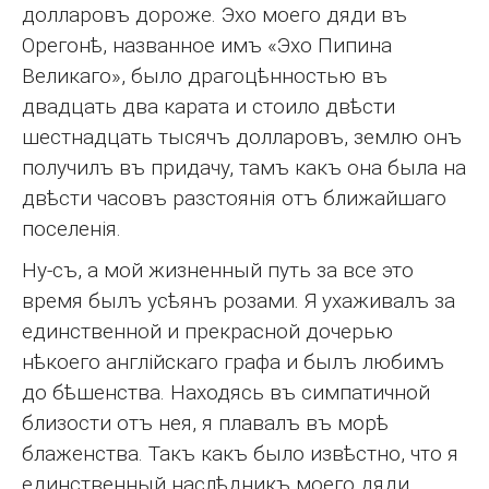
долларовъ дороже. Эхо моего дяди въ
Орегонѣ, названное имъ «Эхо Пипина
Великаго», было драгоцѣнностью въ
двадцать два карата и стоило двѣсти
шестнадцать тысячъ долларовъ, землю онъ
получилъ въ придачу, тамъ какъ она была на
двѣсти часовъ разстоянія отъ ближайшаго
поселенія.
Ну-съ, а мой жизненный путь за все это
время былъ усѣянъ розами. Я ухаживалъ за
единственной и прекрасной дочерью
нѣкоего англійскаго графа и былъ любимъ
до бѣшенства. Находясь въ симпатичной
близости отъ нея, я плавалъ въ морѣ
блаженства. Такъ какъ было извѣстно, что я
единственный наслѣдникъ моего дяди,