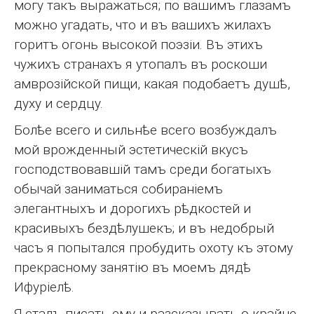
могу такъ выражаться; по вашимъ глазамъ
можно угадать, что и въ вашихъ жилахъ
горитъ огонь высокой поэзіи. Въ этихъ
чужихъ странахъ я утопалъ въ роскоши
амврозійской пищи, какая подобаетъ душѣ,
духу и сердцу.
Болѣе всего и сильнѣе всего возбуждалъ
мой врожденный эстетическій вкусъ
господствовавшій тамъ среди богатыхъ
обычай заниматься собираніемъ
элегантныхъ и дорогихъ рѣдкостей и
красивыхъ бездѣлушекъ; и въ недобрый
часъ я попытался пробудить охоту къ этому
прекрасному занятію въ моемъ дядѣ
Ифуріелѣ.
Я сталъ писать ему и разсказывать о крайне