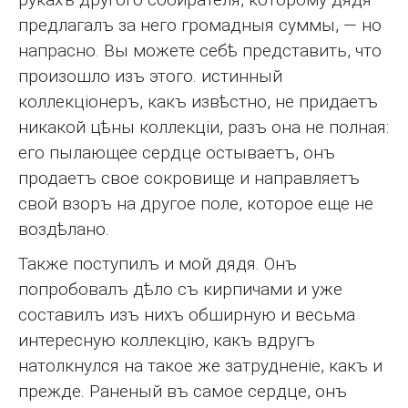
предлагалъ за него громадныя суммы, — но
напрасно. Вы можете себѣ представить, что
произошло изъ этого. истинный
коллекціонеръ, какъ извѣстно, не придаетъ
никакой цѣны коллекціи, разъ она не полная:
его пылающее сердце остываетъ, онъ
продаетъ свое сокровище и направляетъ
свой взоръ на другое поле, которое еще не
воздѣлано.
Также поступилъ и мой дядя. Онъ
попробовалъ дѣло съ кирпичами и уже
составилъ изъ нихъ обширную и весьма
интересную коллекцію, какъ вдругъ
натолкнулся на такое же затрудненіе, какъ и
прежде. Раненый въ самое сердце, онъ