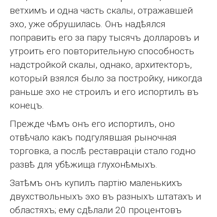
ветхимъ и одна часть скалы, отражавшей
эхо, уже обрушилась. Онъ надѣялся
поправить его за пару тысячъ долларовъ и
утроить его повторительную способность
надстройкой скалы, однако, архитекторъ,
который взялся было за постройку, никогда
раньше эхо не строилъ и его испортилъ въ
конецъ.
Прежде чѣмъ онъ его испортилъ, оно
отвѣчало какъ подгулявшая рыночная
торговка, а послѣ реставраціи стало годно
развѣ для убѣжища глухонѣмыхъ.
Затѣмъ онъ купилъ партію маленькихъ
двухствольныхъ эхо въ разныхъ штатахъ и
областяхъ; ему сдѣлали 20 процентовъ