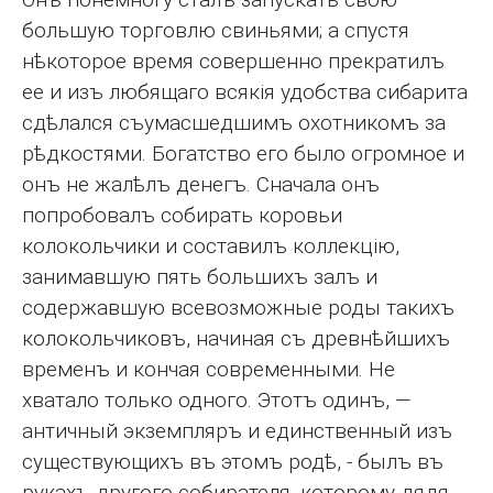
большую торговлю свиньями; а спустя
нѣкоторое время совершенно прекратилъ
ее и изъ любящаго всякія удобства сибарита
сдѣлался съумасшедшимъ охотникомъ за
рѣдкостями. Богатство его было огромное и
онъ не жалѣлъ денегъ. Сначала онъ
попробовалъ собирать коровьи
колокольчики и составилъ коллекцію,
занимавшую пять большихъ залъ и
содержавшую всевозможные роды такихъ
колокольчиковъ, начиная съ древнѣйшихъ
временъ и кончая современными. Не
хватало только одного. Этотъ одинъ, —
античный экземпляръ и единственный изъ
существующихъ въ этомъ родѣ, - былъ въ
рукахъ другого собирателя, которому дядя