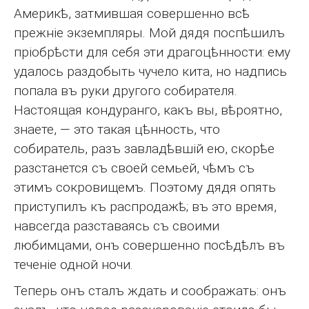
Америкѣ, затмившая совершенно всѣ
прежніе экземпляры. Мой дядя поспѣшилъ
пріобрѣсти для себя эти драгоцѣнности: ему
удалось раздобыть чучело кита, но надпись
попала въ руки другого собирателя.
Настоящая кондуранго, какъ вы, вѣроятно,
знаете, — это такая цѣнность, что
собиратель, разъ завладѣвшій ею, скорѣе
разстанется съ своей семьей, чѣмъ съ
этимъ сокровищемъ. Поэтому дядя опять
приступилъ къ распродажѣ; въ это время,
навсегда разставаясь съ своими
любимцами, онъ совершенно посѣдѣлъ въ
теченіе одной ночи.
Теперь онъ сталъ ждать и соображать: онъ