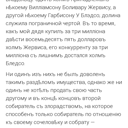
нѣкоему Вилліамсону Боливару Жервису, а
другой нѣкоему Гарбисону У. Блэдсо; долина
служила пограничной чертой. Въ то время,
какъ мой дядя купилъ за три милліона
двѣсти восемьдесятъ пять долларовъ
холмъ Жервиса, его конкурренту за три
милліона съ лишнимъ достался холмъ
Бледсо.
Ни одинъ изъ нихъ не былъ доволенъ
такимъ раздѣломъ имущества, однако же ни
одинъ не хотѣлъ продать свою часть
другому и въ концѣ концовъ второй
собиратель съ злорадствомъ, на которое
способенъ только собиратель по отношенію
къ своему сочеловѣку и собрату —