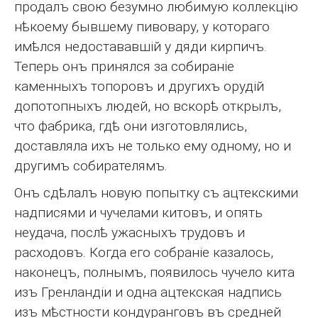
продалъ свою безумно любимую коллекцію
нѣкоему бывшему пивовару, у котораго
имѣлся недостававшій у дяди кирпичъ.
Теперь онъ принялся за собираніе
каменныхъ топоровъ и другихъ орудій
допотопныхъ людей, но вскорѣ открылъ,
что фабрика, гдѣ они изготовлялись,
доставляла ихъ не только ему одному, но и
другимъ собирателямъ.
Онъ сдѣлалъ новую попытку съ ацтекскими
надписями и чучелами китовъ, и опять
неудача, послѣ ужасныхъ трудовъ и
расходовъ. Когда его собраніе казалось,
наконецъ, полнымъ, появилось чучело кита
изъ Гренландіи и одна ацтекская надпись
изъ мѣстности кондуранговъ въ средней