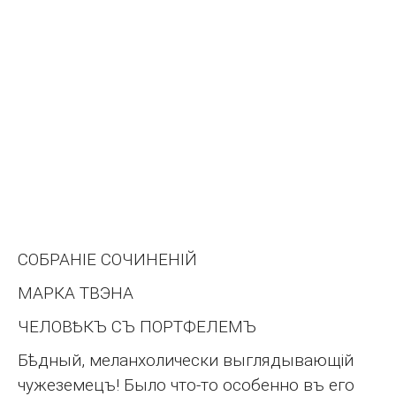
СОБРАНІЕ СОЧИНЕНІЙ
МАРКА ТВЭНА
ЧЕЛОВѢКЪ СЪ ПОРТФЕЛЕМЪ
Бѣдный, меланхолически выглядывающій
чужеземецъ! Было что-то особенно въ его