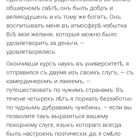
обширномъ свѣтѣ; онъ былъ добръ и
великодушенъ и къ тому же богатъ. Онъ
воспитывалъ меня въ атмосферѣ избытка.
Всѣ мои желанія, которыя можно было
удовлетворить за деньги, —
удовлетворялись.
Окончивши курсъ наукъ въ университетѣ, я
отправился съ двумя изъ своихъ слугъ, — съ
камердинеромъ и лакеемъ, —
путешествовать по чужимъ странамъ. Въ
теченіе четырехъ лѣтъ я порхалъ беззаботно
по чуднымъ дубравамъ чужбины, — если вы
позволите такъ выразиться вашему
покорному слуге, языкъ котораго всегда
былъ настроенъ поэтически; да, я смѣло