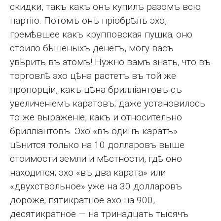
скидки, такъ какъ онъ купилъ разомъ всю
партію. Потомъ онъ пріобрѣлъ эхо,
гремѣвшее какъ крупповская пушка; оно
стоило бѣшеныхъ денегъ, могу васъ
увѣрить въ этомъ! Нужно вамъ знать, что въ
торговлѣ эхо цѣна растетъ въ той же
пропорціи, какъ цѣна брилліантовъ съ
увеличеніемъ каратовъ; даже установилось
то же выраженіе, какъ и относительно
брилліантовъ. Эхо «въ одинъ каратъ»
цѣнится только на 10 долларовъ выше
стоимости земли и мѣстности, гдѣ оно
находится; эхо «въ два карата» или
«двухствольное» уже на 30 долларовъ
дороже; пятикратное эхо на 900,
десятикратное — на тринадцать тысячъ