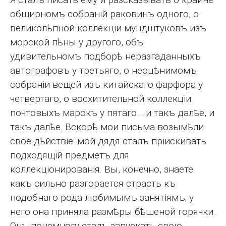
обширномъ собраній раковинъ одного, о
великолѣпной коллекціи мундштуковъ изъ
морской пѣны у другого, объ
удивительномъ подборѣ неразгаданныхъ
автографовъ у третьяго, о неоцѣнимомъ
собраніи вещей изъ китайскаго фарфора у
четвертаго, о восхитительной коллекціи
почтовыхъ марокъ у пятаго… и такъ далѣе, и
такъ далѣе. Вскорѣ мои письма возымѣли
свое дѣйствіе: мой дядя сталъ пріискивать
подходящій предметъ для
коллекціонированія. Вы, конечно, знаете
какъ сильно разгорается страсть къ
подобнаго рода любимымъ занятіямъ; у
него она приняла размѣры бѣшеной горячки.
Онъ понемногу сталъ запускать свою