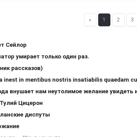
«
1
2
3
ет Сейлор
атор умирает только один раз.
ник рассказов)
 inest in mentibus nostris insatiabilis quaedam cup
да внушает нам неутолимое желание увидеть и
 Тулий Цицерон
уланские диспуты
ржание