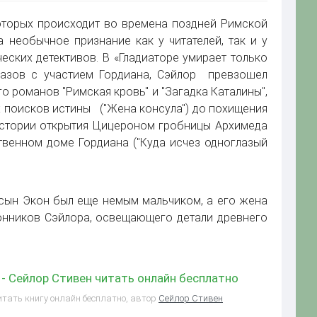
оторых происходит во времена поздней Римской
а необычное признание как у читателей, так и у
еских детективов. В «Гладиаторе умирает только
казов с участием Гордиана, Сэйлор превзошел
о романов "Римская кровь" и "Загадка Каталины",
х поисков истины ("Жена консула") до похищения
 истории открытия Цицероном гробницы Архимеда
твенном доме Гордиана ("Куда исчез одноглазый
 сын Экон был еще немым мальчиком, а его жена
онников Сэйлора, освещающего детали древнего
 - Сейлор Стивен читать онлайн бесплатно
читать книгу онлайн бесплатно, автор
Сейлор Стивен