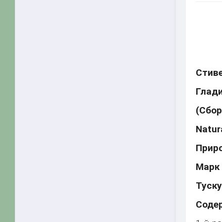
Стив
Глади
(Сбор
Natura
Приро
Марк
Туск
Соде