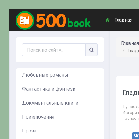
Главная
Главная
Глад
Любовные романы
Фантастика и фэнтези
Глад
Документальные книги
Тут мож
Историч
Приключения
прочест
Проза