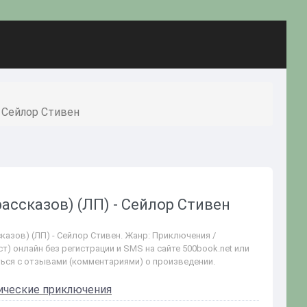
- Сейлор Стивен
рассказов) (ЛП) - Сейлор Стивен
казов) (ЛП) - Сейлор Стивен. Жанр: Приключения /
) онлайн без регистрации и SMS на сайте 500book.net или
ться с отзывами (комментариями) о произведении.
ические приключения