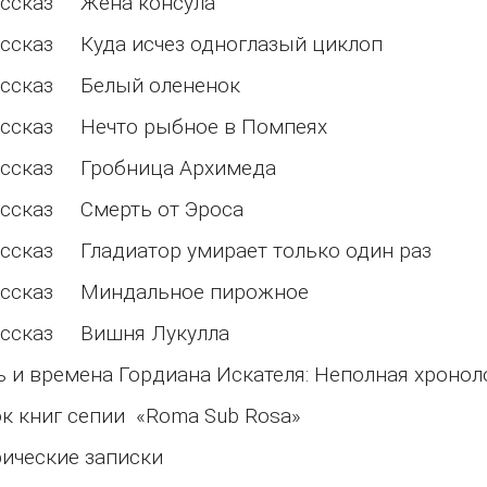
ассказ Жена консула
ассказ Куда исчез одноглазый циклоп
рассказ Белый олененок
ассказ Нечто рыбное в Помпеях
ассказ Гробница Архимеда
ассказ Смерть от Эроса
ассказ Гладиатор умирает только один раз
рассказ Миндальное пирожное
ассказ Вишня Лукулла
 и времена Гордиана Искателя: Неполная хронол
к книг сепии «Roma Sub Rosa»
ические записки