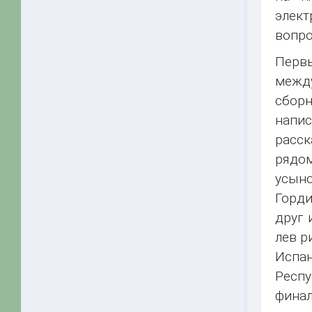
элект
вопро
Первы
межд
сборн
напис
расск
рядом
усыно
Горди
друг 
лев р
Испа
Респу
финал