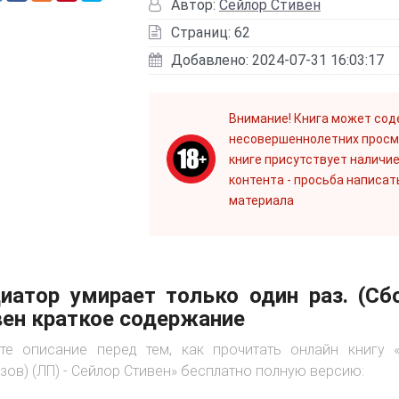
Автор:
Сейлор Стивен
Страниц: 62
Добавлено: 2024-07-31 16:03:17
Внимание! Книга может сод
несовершеннолетних просм
книге присутствует наличие
контента - просьба написат
материала
иатор умирает только один раз. (Сб
ен краткое содержание
те описание перед тем, как прочитать онлайн книгу 
зов) (ЛП) - Сейлор Стивен» бесплатно полную версию: