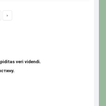
»
iditas veri videndi.
стину.