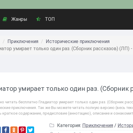
Жанры
ТОП
Приключения
Исторические приключения
иатор умирает только один раз. (Сборник рассказов) (ЛП) 
иатор умирает только один раз. (Сборник 
но читать бесплатно Гладиатор умирает только один раз. (Сборник расс
еские приключения. Так же Вы можете читать полную версию (весь текст
ь краткое содержание, предисловие (аннотацию), описание и ознакоми
Категория:
Приключения
/
Истор