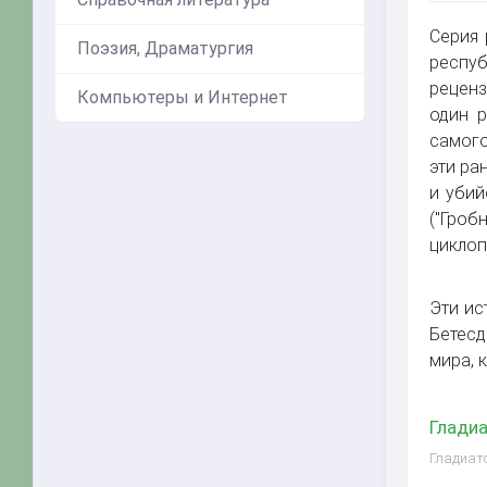
Серия 
Поэзия, Драматургия
респуб
реценз
Компьютеры и Интернет
один 
самого
эти ра
и убий
("Гроб
циклоп 
Эти ис
Бетесд
мира, 
Гладиа
Гладиато