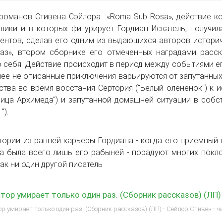
романов Стивена Сэйлора «Roma Sub Rosa», действие к
лики и в которых фигурирует Гордиан Искатель, получил
ентов, сделав его одним из выдающихся авторов историч
раз», втором сборнике его отмеченных наградами расс
 себя. Действие происходит в период между событиями ег
нее не описанные приключения варьируются от запутанны
ства во время восстания Сертория ("Белый олененок") к
ница Архимеда") и запутанной домашней ситуации в собс
").
тории из ранней карьеры Гордиана - когда его приемный
а была всего лишь его рабыней - порадуют многих покл
как ни один другой писатель
тор умирает только один раз. (Сборник рассказов) (ЛП)
р умирает только один раз. (Сборник рассказов) (ЛП) - Сейлор Стивен - 