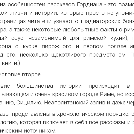
из особенностей рассказов Гордиана - это воз
ой жизни и истории, которые просто не упоми
страницах читатели узнают о гладиаторских боя
ра, а также некоторые любопытные факты о римс
ный соус, незаменимый для римской кухни),
рона о куске пирожного и первом появлении
днего, несколько щекотливого предмета см. 
 книги.)
словие второе
твие большинства историй происходит в 
тывающем и очень красивом городе Риме, но исс
анию, Сицилию, Неаполитанский залив и даже че
азы представлены в хронологическом порядке. В
логию, которая включает в себя все рассказы и
ическим источникам.