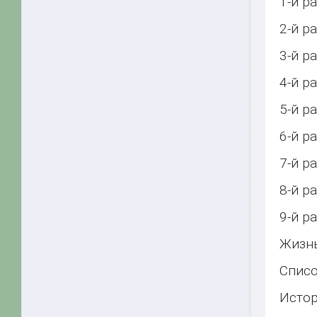
1-й р
2-й р
3-й 
4-й р
5-й р
6-й р
7-й р
8-й 
9-й р
Жизнь
Списо
Истор