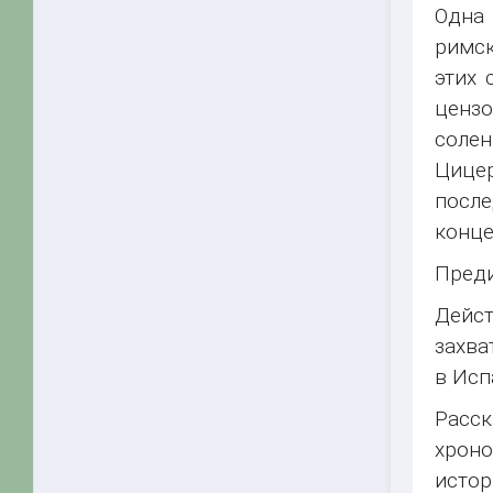
Одна 
римск
этих 
цензо
соле
Цице
после
конце
Преди
Дейс
захва
в Исп
Расск
хроно
истор