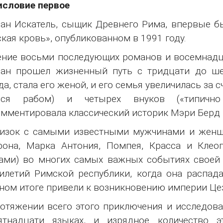
исловие первое
ан Искатель, сыщик Древнего Рима, впервые б
кая кровь», опубликованном в 1991 году.
ение восьми последующих романов и восемнадца
ан прошел жизненный путь с тридцати до шес
да, стала его женой, и его семья увеличилась за 
лся рабом) и четырех внуков («типично
мментировала классический историк Мэри Берд в
изок с самыми известными мужчинами и женщи
она, Марка Антония, Помпея, Красса и Клеоп
ами) во многих самых важных событиях своей 
илетий Римской республики, когда она распад
ном итоге привели к возникновению империи Це
отяжении всего этого приключения и исследова
ятнадцати языках, и изрядное количество эт