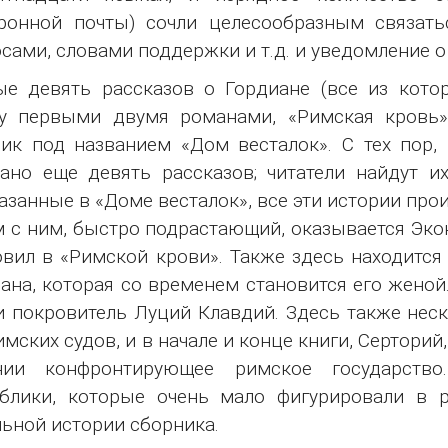
ронной почты) сочли целесообразным связать
сами, словами поддержки и т.д. и уведомление о
е девять рассказов о Гордиане (все из кото
у первыми двумя романами, «Римская кровь»
ик под названием «Дом весталок». С тех пор, 
ано еще девять рассказов; читатели найдут и
азанные в «Доме весталок», все эти истории про
 с ним, быстро подрастающий, оказывается Экон
вил в «Римской крови». Также здесь находится 
ана, которая со временем становится его женой
и покровитель Луций Клавдий. Здесь также неск
имских судов, и в начале и конце книги, Сертори
нии конфронтирующее римское государств
блики, которые очень мало фигурировали в р
ьной истории сборника.