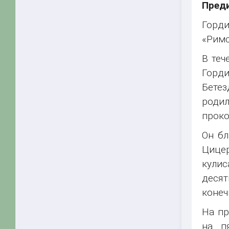
Пред
Горди
«Римс
В теч
Горди
Бетез
роди
проко
Он бл
Цицер
кулис
десят
конеч
На пр
на п