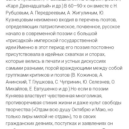
«Карл Двенадцатый» и др.).В 60—90-х он вместе с Н.
Рубцовым, А. Передреевым, А. Жигулиным, Ю.
Кузнецовым неизменно входил в перечень поэтов,
определяющих патриотическое, почвенное, русское
начало в современной поэзии с большой
«присадкой» имперской государственной
идеи.Именно в этот период его поэзия постоянно
присутствовала в идейных схватках и спорах,
которые велись в печати и устных дискуссиях
самыми разными, порой враждующими между собой
группками критиков и поэтов (В. Кожинов, А.
Анинский, Т. Глушкова, С. Чупринин, Ю. Селезнев, О.
Михайлов, Е. Евтушенко и др.).Но если в поэзии
Куняева властвует чувственная многоликая,
противоречивая стихия жизни и даже культ свободы
творчества («Отдам всю душу Октябрю и Маю, но
только лиры милой не отдам»), то в своих
гражданских деяниях, поступках и заявлениях он