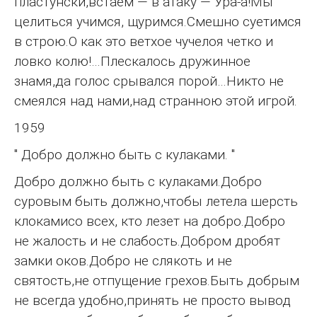
пластунски,встаем — в атаку — Ура-а!Мы
целиться учимся, щуримся.Смешно суетимся
в строю.О как это ветхое чучелоя четко и
ловко колю!…Плескалось дружинное
знамя,да голос срывался порой…Никто не
смеялся над нами,над странною этой игрой.
1959
" Добро должно быть с кулаками. "
Добро должно быть с кулаками.Добро
суровым быть должно,чтобы летела шерсть
клокамисо всех, кто лезет на добро.Добро
не жалость и не слабость.Добром дробят
замки оков.Добро не слякоть и не
святость,не отпущение грехов.Быть добрым
не всегда удобно,принять не просто вывод