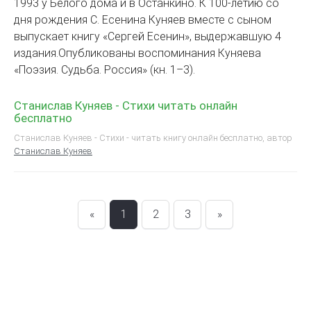
1993 у Белого дома и в Останкино. К 100-летию со
дня рождения С. Есенина Куняев вместе с сыном
выпускает книгу «Сергей Есенин», выдержавшую 4
издания.Опубликованы воспоминания Куняева
«Поэзия. Судьба. Россия» (кн. 1–3).
Станислав Куняев - Стихи читать онлайн
бесплатно
Станислав Куняев - Стихи - читать книгу онлайн бесплатно, автор
Станислав Куняев
«
1
2
3
»