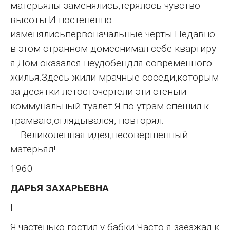
матерьялы заменялись,терялось чувство
высоты.И постепенно
изменялисьпервоначальные черты.Недавно
в этом странном домеснимал себе квартиру
я.Дом оказался неудобендля современного
жилья.Здесь жили мрачные соседи,которым
за десятки летосточертели эти стеныи
коммунальный туалет.Я по утрам спешил к
трамваю,оглядывался, повторял:
— Великолепная идея,несовершенный
матерьял!
1960
ДАРЬЯ ЗАХАРЬЕВНА
I
Я частенько гостил у бабки.Часто я заезжал к