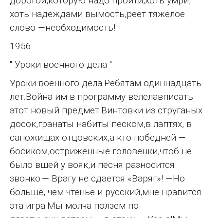
дорогой,которую надо пройти,хоть умри,
хоть надеждами вымость,реет тяжелое
слово —необходимость!
1956
" Уроки военного дела "
Уроки военного дела.Ребятам одиннадцать
лет.Война им в программу велелавписать
этот новый предмет.Винтовки из струганых
досок,гранаты набиты песком,в лаптях, в
сапожищах отцовских,а кто победней —
босиком,остриженные головенки,чтоб не
было вшей у вояк,и песня разносится
звонко:— Врагу не сдается «Варяг»! —Но
больше, чем чтенье и русский,мне нравится
эта игра.Мы молча ползем по-