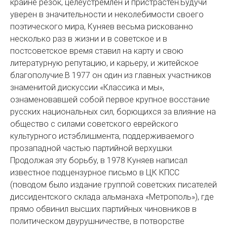
крайне резок, целеустремлен и пристрастен.Будучи
уверен в значительности и неколебимости своего
поэтического мира, Куняев весьма рискованно
несколько раз в жизни и в советское и в
постсоветское время ставил на карту и свою
литературную репутацию, и карьеру, и житейское
благополучие.В 1977 он один из главных участников
знаменитой дискуссии «Классика и мы»,
ознаменовавшей собой первое крупное восстание
русских национальных сил, борющихся за влияние на
общество с силами советского еврейского
культурного истэблишмента, поддерживаемого
прозападной частью партийной верхушки.
Продолжая эту борьбу, в 1978 Куняев написал
известное подцензурное письмо в ЦК КПСС
(поводом было издание группой советских писателей
диссидентского склада альманаха «Метрополь»), где
прямо обвинил высших партийных чиновников в
политическом двурушничестве, в потворстве