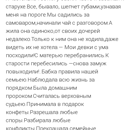
старухе.Все, бывало, шепчет губами,узнавая
меня на пороге.Мы садились за
самоваром,начинали чай с разговором.А
жила она одиноко,от своих дочерей
недалеко.Только к ним она не ходила,даже
видеть их не хотела.— Мои девки с ума
посходили!С матерью перебранились.К
старости перебесились —снова замуж
повыходили!..Бабка правила нашей
семьею.Наблюдала всю жизнь за
порядком.Была домашним
пророком.Считалась верховным
судьею.Принимала в подарок
конфеты.Разрешала любые
споры.Разбирала любые
конфликты.Прекращала семейные