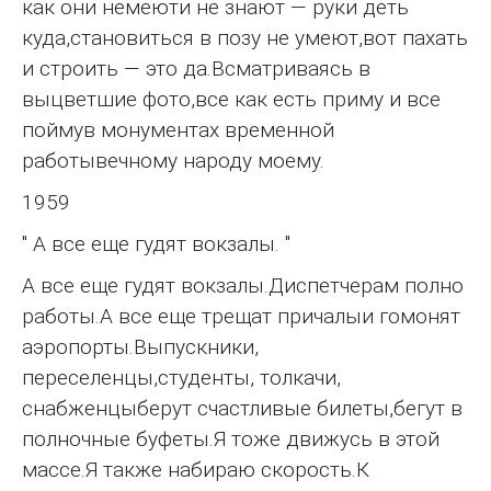
как они немеюти не знают — руки деть
куда,становиться в позу не умеют,вот пахать
и строить — это да.Всматриваясь в
выцветшие фото,все как есть приму и все
поймув монументах временной
работывечному народу моему.
1959
" А все еще гудят вокзалы. "
А все еще гудят вокзалы.Диспетчерам полно
работы.А все еще трещат причалыи гомонят
аэропорты.Выпускники,
переселенцы,студенты, толкачи,
снабженцыберут счастливые билеты,бегут в
полночные буфеты.Я тоже движусь в этой
массе.Я также набираю скорость.К