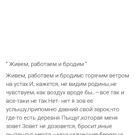
" Живем, работаем и бродим "
Живем, работаем и бродимс горячим ветром
на устах.И, кажется, не видим родины,не
чувствуем, как воздух вроде бы, —все так и
все-таки не так.Нет- нет я зов ее
услышу,припомню давний свой зарок,что
где-то есть деревня Пыщуг,которая меня
зовет.Зовет не дозовется, бросит,иные
выплывут места —мои калужские березыи