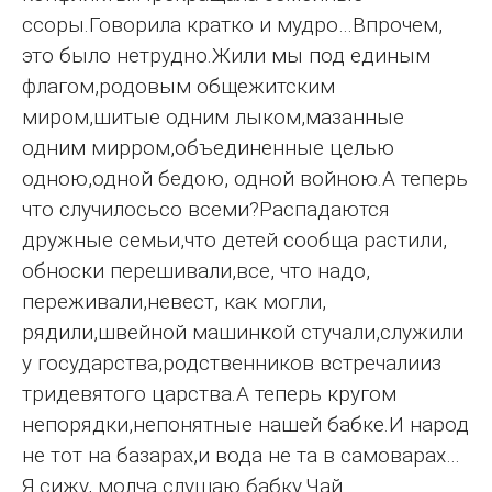
ссоры.Говорила кратко и мудро…Впрочем,
это было нетрудно.Жили мы под единым
флагом,родовым общежитским
миром,шитые одним лыком,мазанные
одним мирром,объединенные целью
одною,одной бедою, одной войною.А теперь
что случилосьсо всеми?Распадаются
дружные семьи,что детей сообща растили,
обноски перешивали,все, что надо,
переживали,невест, как могли,
рядили,швейной машинкой стучали,служили
у государства,родственников встречалииз
тридевятого царства.А теперь кругом
непорядки,непонятные нашей бабке.И народ
не тот на базарах,и вода не та в самоварах…
Я сижу, молча слушаю бабку.Чай