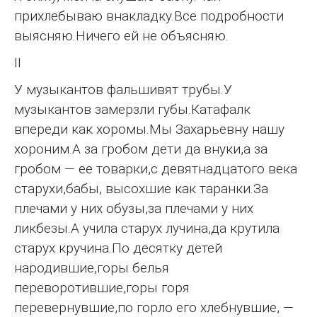
прихлебываю внакладку.Все подробности
выясняю.Ничего ей не объясняю.
II
У музыкантов фальшивят трубы.У
музыкантов замерзли губы.Катафалк
впереди как хоромы.Мы Захарьевну нашу
хороним.А за гробом дети да внуки,а за
гробом — ее товарки,с девятнадцатого века
старухи,бабы, высохшие как таранки.За
плечами у них обузы,за плечами у них
ликбезы.А учила старух лучина,да крутила
старух кручина.По десятку детей
народившие,горы белья
переворотившие,горы горя
перевернувшие,по горло его хлебнувшие, —