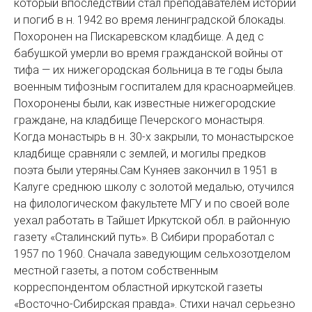
который впоследствии стал преподавателем истории
и погиб в н. 1942 во время ленинградской блокады.
Похоронен на Пискаревском кладбище. А дед с
бабушкой умерли во время гражданской войны от
тифа — их нижегородская больница в те годы была
военным тифозным госпиталем для красноармейцев.
Похоронены были, как известные нижегородские
граждане, на кладбище Печерского монастыря.
Когда монастырь в н. 30-х закрыли, то монастырское
кладбище сравняли с землей, и могилы предков
поэта были утеряны.Сам Куняев закончил в 1951 в
Калуге среднюю школу с золотой медалью, отучился
на филологическом факультете МГУ и по своей воле
уехал работать в Тайшет Иркутской обл. в районную
газету «Сталинский путь». В Сибири проработал с
1957 по 1960. Сначала заведующим сельхозотделом
местной газеты, а потом собственным
корреспондентом областной иркутской газеты
«Восточно-Сибирская правда». Стихи начал серьезно