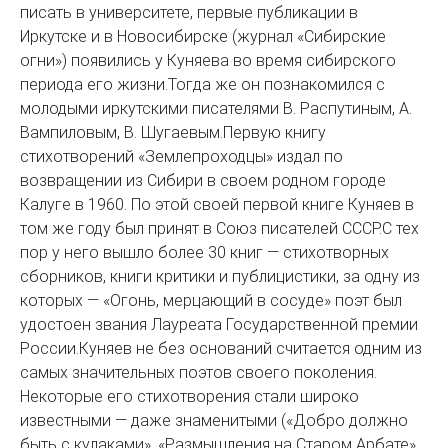
писать в университете, первые публикации в
Иркутске и в Новосибирске (журнал «Сибирские
огни») появились у Куняева во время сибирского
периода его жизни.Тогда же он познакомился с
молодыми иркутскими писателями В. Распутиным, А.
Вампиловым, В. Шугаевым.Первую книгу
стихотворений «Землепроходцы» издал по
возвращении из Сибири в своем родном городе
Калуге в 1960. По этой своей первой книге Куняев в
том же году был принят в Союз писателей СССР.С тех
пор у него вышло более 30 книг — стихотворных
сборников, книги критики и публицистики, за одну из
которых — «Огонь, мерцающий в сосуде» поэт был
удостоен звания Лауреата Государственной премии
России.Куняев не без оснований считается одним из
самых значительных поэтов своего поколения.
Некоторые его стихотворения стали широко
известными — даже знаменитыми («Добро должно
быть с кулаками», «Размышления на Старом Арбате»,