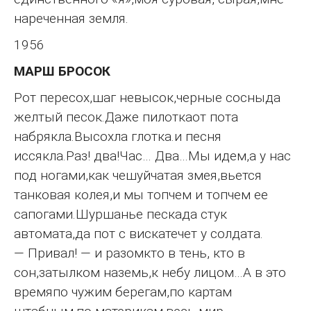
нареченная земля.
1956
МАРШ БРОСОК
Рот пересох,шаг невысок,черные сосныда
желтый песок.Даже пилоткаот пота
набрякла.Высохла глотка.и песня
иссякла.Раз! два!Час… Два…Мы идем,а у нас
под ногами,как чешуйчатая змея,вьется
танковая колея,и мы топчем и топчем ее
сапогами.Шуршанье пескада стук
автомата,да пот с вискатечет у солдата.
— Привал! — и разомкто в тень, кто в
сон,затылком наземь,к небу лицом…А в это
времяпо чужим берегам,по картам