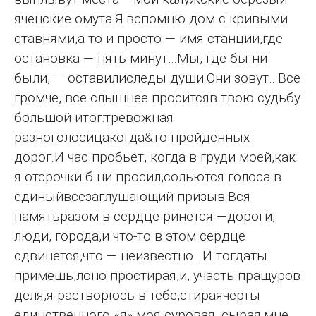
яченские омута.Я вспомню дом с кривыми
ставнями,а то и просто — имя станции,где
остановка — пять минут…Мы, где бы ни
были, — оставилиследы души.Они зовут…Все
громче, все слышнее проситсяв твою судьбу
большой итог:тревожная
разноголосицакогда&то пройденных
дорог.И час пробьет, когда в груди моей,как
я отсрочки б ни просил,сольются голоса в
единыйвсезаглушающий призыв.Вся
памятьразом в сердце ринется —дороги,
люди, города,и что-то в этом сердце
сдвинется,что — неизвестно…И тогдаты
примешь,лоно простирая,и, участь пращуров
деля,я растворюсь в тебе,стираячерты
единственного «я»,моя суровая, сырая,мне