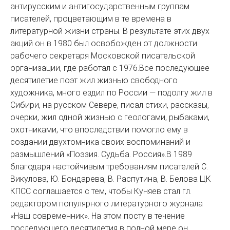
антирусским и антигосударственным группам
писателей, процветающим в те времена в
литературной жизни страны. В результате этих двух
акций он в 1980 был освобожден от должности
рабочего секретаря Московской писательской
организации, где работал с 1976.Все последующее
десятилетие поэт жил жизнью свободного
художника, много ездил по России — подолгу жил в
Сибири, на русском Севере, писал стихи, рассказы,
очерки, жил одной жизнью с геологами, рыбаками,
охотниками, что впоследствии помогло ему в
создании двухтомника своих воспоминаний и
размышлений «Поэзия. Судьба. Россия».В 1989
благодаря настойчивым требованиям писателей С.
Викулова, Ю. Бондарева, В. Распутина, В. Белова ЦК
КПСС соглашается с тем, чтобы Куняев стал гл.
редактором популярного литературного журнала
«Наш современник». На этом посту в течение
последующего десятилетия в полной мере он