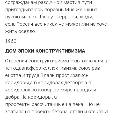
согражданам различной мастив пути
приглядываюсь порознь.Мне женщина
рукою машет.Плывут перроны, люди,
села.Россия все никак не можетили не хочет
жить оседло.
1960
ДОМ ЭПОХИ КОНСТРУКТИВИЗМА
Строения конструктивизма —вы означали в
те годаапофеоз коллективизма,союз рав ’
енства и труда.Вдаль простирались
коридоры,а в коридорах детвора,а в
коридорах разговорыо мире правды и
добра.Не коридоры, а
проспекты,рассчитанные на века…Но не
хватило на проектыбетона, стали и стекла.И