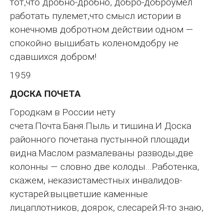
тот,что дробно-дробно, добро-доброумел
работать пулемет,что смысл истории в
конечномв добротном действии одном —
спокойно вышибать коленомдобру не
сдавшихся добром!
1959
ДОСКА ПОЧЕТА
Городкам в России нету
счета.Почта.Баня.Пыль и тишина.И Доска
районного почетана пустынной площади
видна.Маслом размалеваны разводы,две
колонны — словно две колоды…Работенка,
скажем, неказистаместных инвалидов-
кустарей:выцветшие каменные
лицаплотников, доярок, слесарей.Я-то знаю,