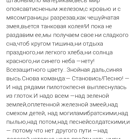
штабным,по материкам,весь мир
опоясавтисненым железом,с кровью и с
мясомграницы разрезав,как чешуйчатая
змея,вьется танковая колея!И пока не
раздавим ее,мы получаем свое:ни сладкого
сна,чтоб кругом тишина,ни отдыха
праздного,ни легкого хлеба,ни солнца
красного,ни синего неба —нету!
Всезащитного цвету…Знойная даль,синяя
высь.Снова команда:— Становись!Песню! —
И над рядами пилотокпесня выплеснулась
из глоток.И надо всем —над зеленой
землей,оплетенной железной змеей,над
смехом детей, над могиламибратскими,над
пылью,над потом,над песнейсолдатскими,и
— потому что нет другого пути —над