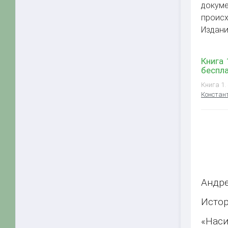
докум
происх
Издани
Книга
беспл
Книга 1.
Констан
Андре
Истор
«Наси