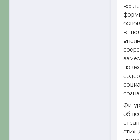
везде
форм
основ
в по
впол
сосре
замес
повез
соде
соци
созна
Фигур
общес
стран
этих 