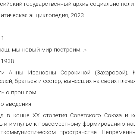
сийский государственный архив социально-полит
итическая энциклопедия, 2023
 1
наш, мы новый мир построим…»
–1938
ти Анны Ивановны Сорокиной (Захаровой), К
елей, братьев и сестер, вынесших на своих плеча
ть о прошлом
о введения
ад в конце ХХ столетия Советского Союза и 
й импульс к повсеместному формированию нац
сткоммунистическом пространстве. Непременн