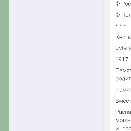
© Рос
© Пол
* * *
Книга
«Мы 
1917
Памя
родит
Памя
Вмест
Расп
мощны
и по