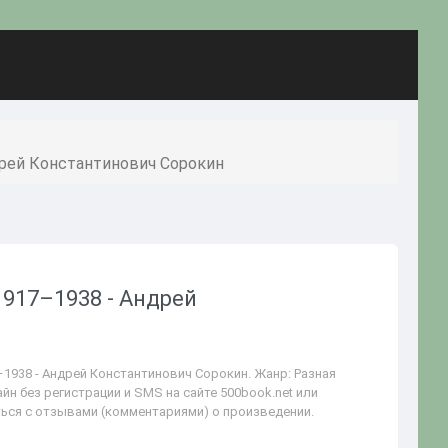
дрей Константинович Сорокин
1917–1938 - Андрей
–1938 - Андрей Константинович Сорокин. Жанр: Разная
йн без регистрации и SMS на сайте 500book.net или
ться с отзывами (комментариями) о произведении.