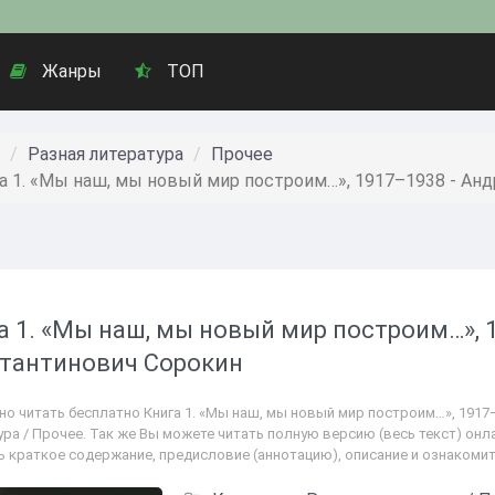
Жанры
ТОП
Разная литература
Прочее
а 1. «Мы наш, мы новый мир построим…», 1917–1938 - Ан
а 1. «Мы наш, мы новый мир построим…», 
тантинович Сорокин
но читать бесплатно Книга 1. «Мы наш, мы новый мир построим…», 1917
ра / Прочее. Так же Вы можете читать полную версию (весь текст) онла
ь краткое содержание, предисловие (аннотацию), описание и ознакоми