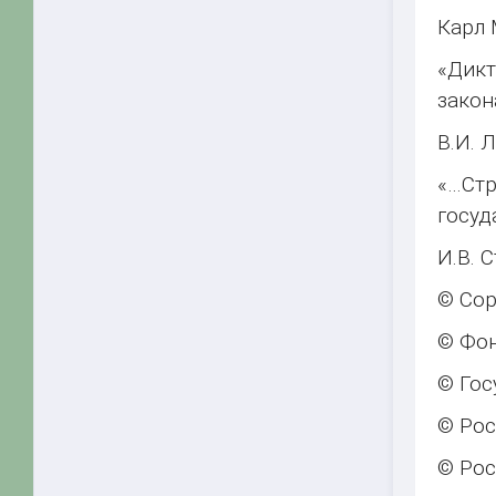
Карл 
«Дикт
закон
В.И. 
«…Ст
госуд
И.В. 
© Сор
© Фон
© Гос
© Рос
© Рос