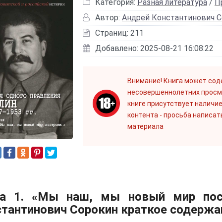
Категория:
Разная литература
/
П
Автор:
Андрей Константинович 
Страниц: 211
Добавлено: 2025-08-21 16:08:22
Внимание! Книга может сод
несовершеннолетних просм
книге присутствует наличие
контента - просьба написат
материала
га 1. «Мы наш, мы новый мир пос
тантинович Сорокин краткое содержа