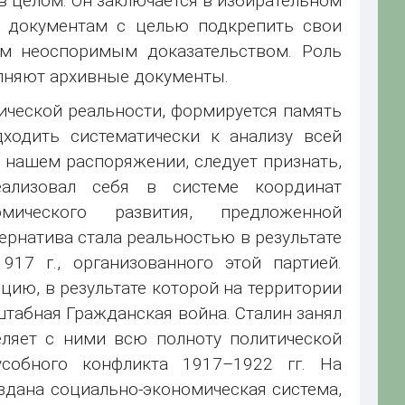
 в целом. Он заключается в избирательном
 документам с целью подкрепить свои
м неоспоримым доказательством. Роль
олняют архивные документы.
ической реальности, формируется память
дходить систематически к анализу всей
 нашем распоряжении, следует признать,
ализовал себя в системе координат
омического развития, предложенной
ернатива стала реальностью в результате
917 г., организованного этой партией.
ию, в результате которой на территории
абная Гражданская война. Сталин занял
еляет с ними всю полноту политической
усобного конфликта 1917–1922 гг. На
дана социально-экономическая система,