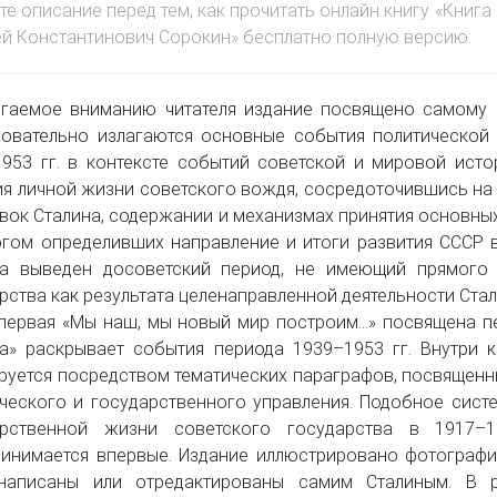
те описание перед тем, как прочитать онлайн книгу «Книга
ей Константинович Сорокин» бесплатно полную версию:
гаемое вниманию читателя издание посвящено самому 
овательно излагаются основные события политической и
953 гг. в контексте событий советской и мировой исто
я личной жизни советского вождя, сосредоточившись на
вок Сталина, содержании и механизмах принятия основны
гом определивших направление и итоги развития СССР в
за выведен досоветский период, не имеющий прямого 
рства как результата целенаправленной деятельности Стал
первая «Мы наш, мы новый мир построим…» посвящена пер
а» раскрывает события периода 1939–1953 гг. Внутри
руется посредством тематических параграфов, посвященн
ческого и государственного управления. Подобное сист
арственной жизни советского государства в 1917–1
инимается впервые. Издание иллюстрировано фотография
написаны или отредактированы самим Сталиным. В р