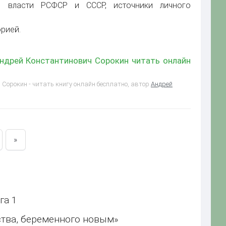
й власти РСФСР и СССР, источники личного
рией.
Андрей Константинович Сорокин читать онлайн
Сорокин - читать книгу онлайн бесплатно, автор
Андрей
»
га 1
ства, беременного новым»