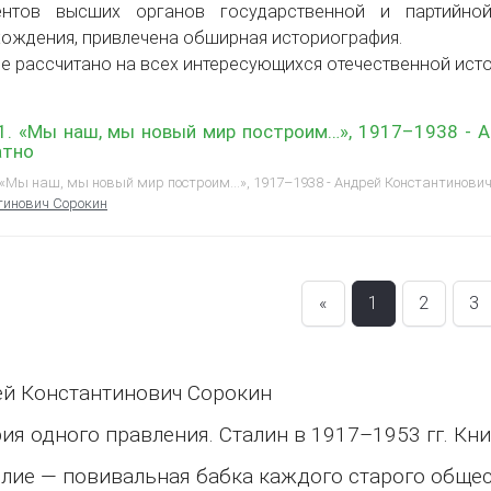
ентов высших органов государственной и партийно
ождения, привлечена обширная историография.
е рассчитано на всех интересующихся отечественной исто
 1. «Мы наш, мы новый мир построим…», 1917–1938 - 
атно
 «Мы наш, мы новый мир построим…», 1917–1938 - Андрей Константинович 
тинович Сорокин
«
1
2
3
й Константинович Сорокин
ия одного правления. Сталин в 1917–1953 гг. Кни
лие — повивальная бабка каждого старого обще