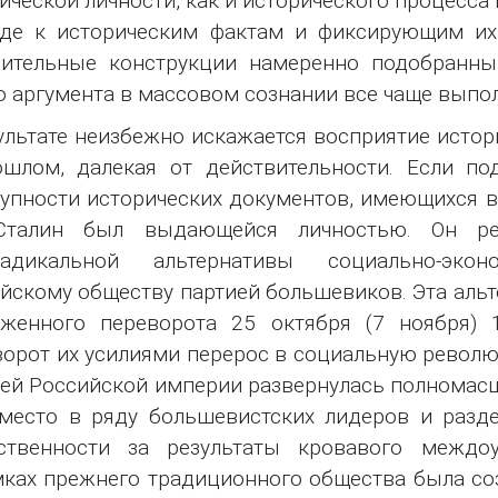
ической личности, как и исторического процесса
оде к историческим фактам и фиксирующим их
рительные конструкции намеренно подобранны
о аргумента в массовом сознании все чаще вып
ультате неизбежно искажается восприятие истор
шлом, далекая от действительности. Если по
упности исторических документов, имеющихся в
Сталин был выдающейся личностью. Он ре
радикальной альтернативы социально-экон
йскому обществу партией большевиков. Эта альт
женного переворота 25 октября (7 ноября) 1
орот их усилиями перерос в социальную революц
й Российской империи развернулась полномасшт
место в ряду большевистских лидеров и разд
тственности за результаты кровавого междо
ках прежнего традиционного общества была соз