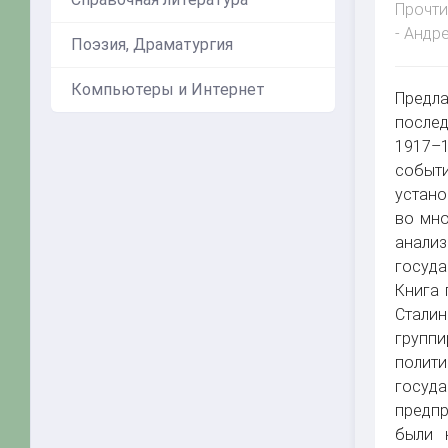
Прочти
- Андр
Поэзия, Драматургия
Компьютеры и Интернет
Предла
послед
1917–1
событи
устано
во мно
анали
госуда
Книга 
Сталин
группи
полити
госуд
предпр
были 