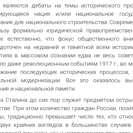
 являются дебаты на темы исторического про
ирующаяся нация и/или национальное госуд
ания для национального строительства. Совреме
льзу формально юридической правопреемстве
не естественно, что фокус общественного вн
доточен на недавней и памятной всем истории
тила в массовом сознании едва не весь совет
ло даже революционным событиям 1917 г., во 
ржание последующих исторических процессов,
альной модернизации. Все это оказалось вы
ния и национальной памяти.
а Сталина до сих пор служит предметом остр
тве. При этом количество граждан России, пози
ы, традиционно превышает число тех, кто отно
двух крайних взглядов в большинстве случае