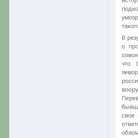
истор
подх
умоз
таког
В рез
о про
совок
что 
лево
росси
воору
Перев
бывше
свое 
отве
облом