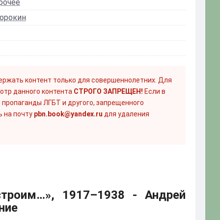
рочее
Сорокин
ержать контент только для совершеннолетних. Для
отр данного контента
СТРОГО ЗАПРЕЩЕН!
Если в
 пропаганды ЛГБТ и другого, запрещенного
ь на почту
pbn.book@yandex.ru
для удаления
троим…», 1917–1938 - Андрей
ние