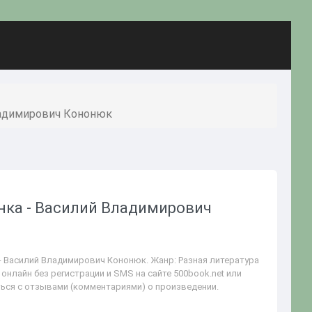
ладимирович Кононюк
нка - Василий Владимирович
- Василий Владимирович Кононюк. Жанр: Разная литература
онлайн без регистрации и SMS на сайте 500book.net или
ться с отзывами (комментариями) о произведении.