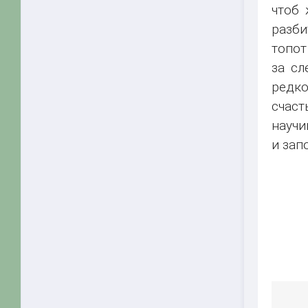
чтоб 
разби
топот
за сл
редко
счаст
научи
и зап