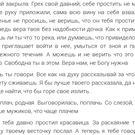
й закрыла. Грех свой давний, себе простить не м
е руку приложили, сама всю вину на себя взвал
нье не просишь, не веришь, что он тебя прости
ведь вера твоя без надобности дочка. Как к приме
ь ли ты что то река, или думаешь, что привидело
, приглашает войти в нее, умыться от зноя и п
ежного течения. А можешь и не верить что это 
. Свободна ты в этом. Вера нам, не Богу нужна.
ь ты говори. Все как на духу рассказывай за чт
ету сживаешь. Я бы лучше твоего рассказала, да
е найти, что бы горе свое излить…
 плач, родная. Выговорилась, поплачь. Со слезо
е мужиков, что чаще плачем.
 тебя давно простил красавица. За раскаяние т
у твоему весточку послал. А теперь я тебе гово