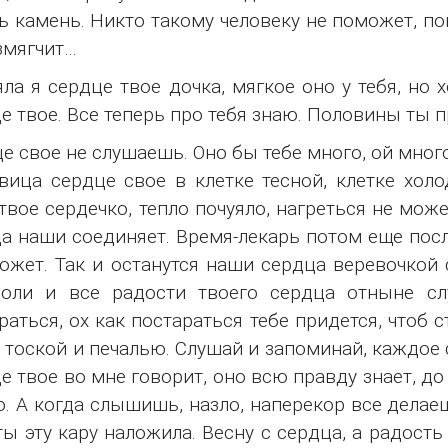
ь камень. Никто такому человеку не поможет, по
змягчит…
ла я сердце твое дочка, мягкое оно у тебя, но
е твое. Все теперь про тебя знаю. Половины ты пр
е свое не слушаешь. Оно бы тебе много, ой много
вица сердце свое в клетке тесной, клетке холо
твое сердечко, тепло почуяло, нагреться не може
а наши соединяет. Время-лекарь потом еще посла
ожет. Так и останутся наши сердца веревочкой 
боли и все радости твоего сердца отныне сл
раться, ох как постараться тебе придется, чтоб 
 тоской и печалью. Слушай и запоминай, каждое 
е твое во мне говорит, оно всю правду знает, д
о. А когда слышишь, назло, наперекор все делае
ты эту кару наложила. Весну с сердца, а радост