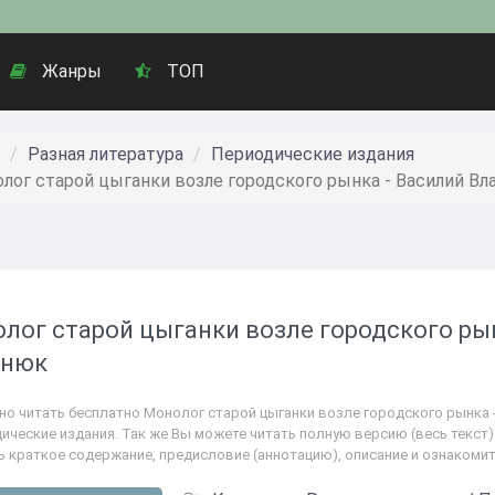
Жанры
ТОП
Разная литература
Периодические издания
лог старой цыганки возле городского рынка - Василий В
лог старой цыганки возле городского ры
онюк
но читать бесплатно Монолог старой цыганки возле городского рынка 
ические издания. Так же Вы можете читать полную версию (весь текст) 
ь краткое содержание, предисловие (аннотацию), описание и ознакоми