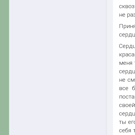
сквоз
не ра
Приня
сердц
Сердц
краса
меня 
сердц
не см
все 
поста
своей
сердц
ты ег
себя 