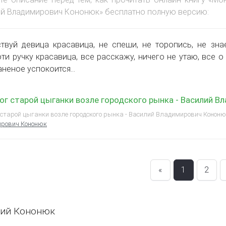
й Владимирович Кононюк» бесплатно полную версию:
твуй девица красавица, не спеши, не торопись, не зна
ти ручку красавица, все расскажу, ничего не утаю, все о 
аненое успокоится…
г старой цыганки возле городского рынка - Василий В
старой цыганки возле городского рынка - Василий Владимирович Кононюк
рович Кононюк
«
1
2
лий Кононюк