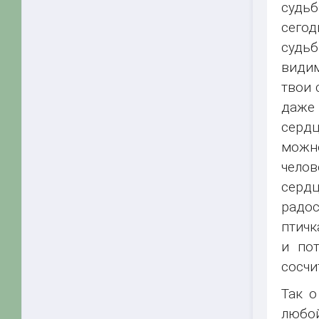
судьб
сегод
судьб
видим
твои 
даже 
сердц
можно
челов
сердц
радос
птичк
и пот
сосчи
Так о
любой