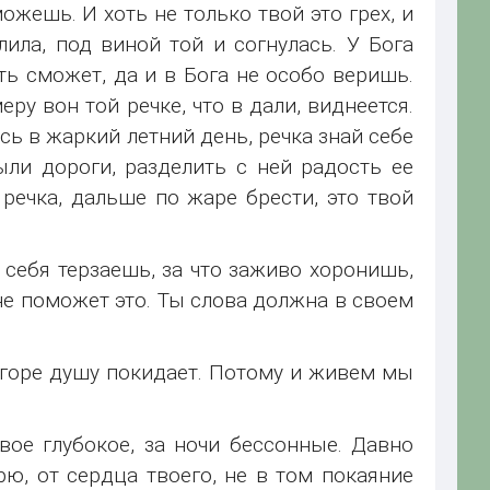
ожешь. И хоть не только твой это грех, и
ила, под виной той и согнулась. У Бога
ть сможет, да и в Бога не особо веришь.
ру вон той речке, что в дали, виднеется.
сь в жаркий летний день, речка знай себе
ыли дороги, разделить с ней радость ее
речка, дальше по жаре брести, это твой
о себя терзаешь, за что заживо хоронишь,
 не поможет это. Ты слова должна в своем
й, горе душу покидает. Потому и живем мы
вое глубокое, за ночи бессонные. Давно
рю, от сердца твоего, не в том покаяние