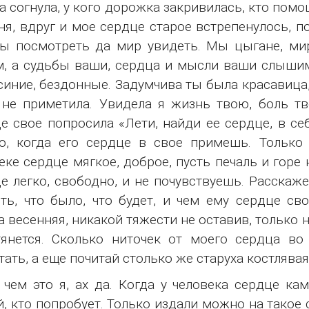
а согнула, у кого дорожка закривилась, кто помощ
ня, вдруг и мое сердце старое встрепенулось, п
ы посмотреть да мир увидеть. Мы цыгане, ми
, а судьбы ваши, сердца и мысли ваши слышим.
синие, бездонные. Задумчива ты была красавица,
не приметила. Увидела я жизнь твою, боль тв
е свое попросила «Лети, найди ее сердце, в се
, когда его сердце в свое примешь. Только 
еке сердце мягкое, доброе, пусть печаль и горе
е легко, свободно, и не почувствуешь. Расскаж
ть, что было, что будет, и чем ему сердце сво
а весенняя, никакой тяжести не оставив, только 
янется. Сколько ниточек от моего сердца во
тать, а еще почитай столько же старуха костлява
 чем это я, ах да. Когда у человека сердце ка
, кто попробует. Только издали можно на такое 