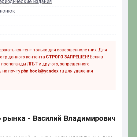
ериодические издания
ононюк
ержать контент только для совершеннолетних. Для
отр данного контента
СТРОГО ЗАПРЕЩЕН!
Если в
 пропаганды ЛГБТ и другого, запрещенного
ь на почту
pbn.book@yandex.ru
для удаления
о рынка - Василий Владимирович
нолог старой цыганки возле городского рынка -