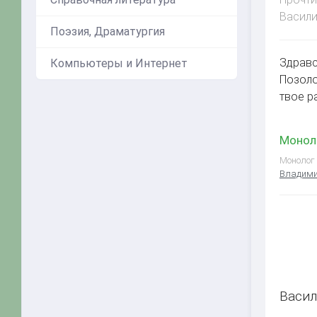
Васили
Поэзия, Драматургия
Здравс
Компьютеры и Интернет
Позоло
твое р
Моноло
Монолог 
Владими
Васи