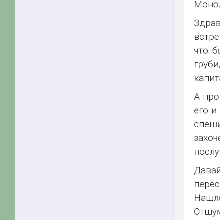
Монол
Здра
встре
что б
груби
капит
А про
его и
спеши
захоч
посл
Дава
перес
Нашло
Отшум