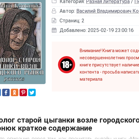
Категория:
Разная литература
/
П
Автор:
Василий Владимирович К
Страниц: 2
Добавлено: 2025-02-19 23:00:16
Внимание! Книга может сод
несовершеннолетних просм
книге присутствует наличие
контента - просьба написат
материала
лог старой цыганки возле городског
онюк краткое содержание
те описание перед тем, как прочитать онлайн книгу «Мо