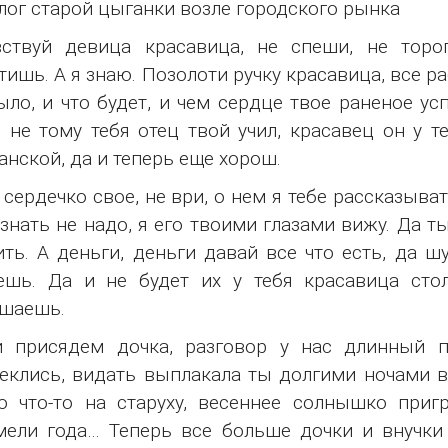
ог старой цыганки возле городского рынка
вствуй девица красавица, не спеши, не торо
тишь. А я знаю. Позолоти ручку красавица, все рас
ыло, и что будет, и чем сердце твое раненое у
, не тому тебя отец твой учил, красавец он у 
анской, да и теперь еще хорош.
 сердечко свое, не ври, о нем я тебе рассказыват
 знать не надо, я его твоими глазами вижу. Да т
ть. А деньги, деньги давай все что есть, да ш
ешь. Да и не будет их у тебя красавица стол
ушаешь.
й присядем дочка, разговор у нас длинный п
еклись, видать выплакала ты долгими ночами в
 что-то на старуху, весеннее солнышко приг
ели года… Теперь все больше дочки и внучки