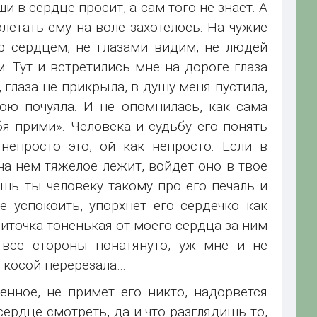
и в сердце просит, а сам того не знает. А
олетать ему на воле захотелось. На чужие
р сердцем, не глазами видим, не людей
 Тут и встретились мне на дороге глаза
 глаза не прикрыла, в душу меня пустила,
ою почуяла. И не опомнилась, как сама
бя прими». Человека и судьбу его понять
непросто это, ой как непросто. Если в
 на нем тяжелое лежит, войдет оно в твое
ешь ты человеку такому про его печаль и
е успокоить, упорхнет его сердечко как
ниточка тоненькая от моего сердца за ним
 все стороны понатянуто, уж мне и не
я косой перерезала…
менное, не примет его никто, надорвется
сердце смотреть, да и что разглядишь то,