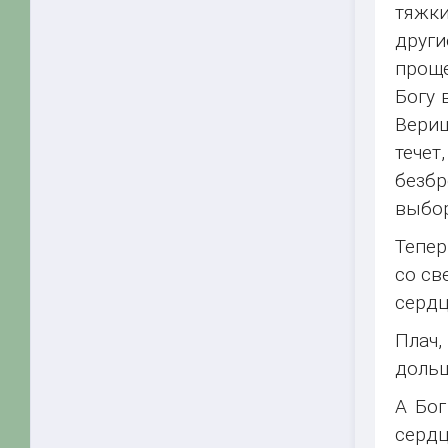
тяжки
други
проще
Богу 
Вериш
течет
безбр
выбор
Тепер
со св
сердц
Плач,
дольш
А Бог
сердц