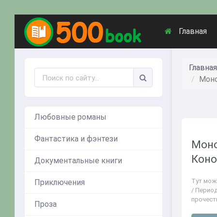
Главная
Главная
Моно
Любовные романы
Фантастика и фэнтези
Моно
Кон
Документальные книги
Тут мож
Приключения
/ Период
прочест
Проза