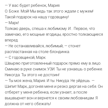
— У вас будет ребенок, Мария.
О. Боже. Мой! Мы ведь так этого ждали с мужем!
Такой подарок на нашу годовщину!
— Марк!
Толкаю дверь, спеша к любимому. И… Первое, что
замечаю, его мощные ягодицы, яростно толкающиеся
вперед.
— Не останавливайся, любимый, — стонет
распластанная на столе блондинка.
— С годовщиной, Марк.
Швыряю приготовленный подарок прямо ему в лицо.
Сминаю в руке снимок УЗИ. Ты не узнаешь о ребенке.
Никогда. Ты этого не достоин!
— Ты моя жена, Мария. И ты. Никуда. Не уйдешь. —
Шипит Марк, догоняя меня и резко дергая на себя. Он
отберет у меня ребенка, если узнает, а после
вышвырнет вон и вернется к своим любовницам. Я
должна от него сбежать!