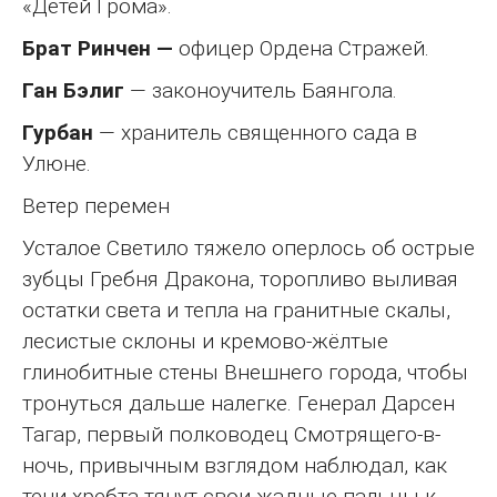
«Детей Грома».
Брат Ринчен —
офицер Ордена Стражей.
Ган Бэлиг
— законоучитель Баянгола.
Гурбан
— хранитель священного сада в
Улюне.
Ветер перемен
Усталое Светило тяжело оперлось об острые
зубцы Гребня Дракона, торопливо выливая
остатки света и тепла на гранитные скалы,
лесистые склоны и кремово-жёлтые
глинобитные стены Внешнего города, чтобы
тронуться дальше налегке. Генерал Дарсен
Тагар, первый полководец Смотрящего-в-
ночь, привычным взглядом наблюдал, как
тени хребта тянут свои жадные пальцы к