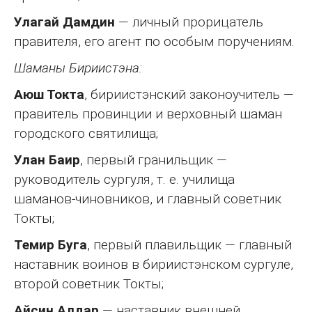
Улагай Дамдин
— личный прорицатель
правителя, его агент по особым поручениям.
Шаманы Бириистэна:
Аюш Токта
, бириистэнский законоучитель —
правитель провинции и верховный шаман
городского святилища;
Улан Баир
, первый гранильщик —
руководитель сургуля, т. е. училища
шаманов-чиновников, и главный советник
Токты;
Темир Буга
, первый плавильщик — главный
наставник воинов в бириистэнском сургуле,
второй советник Токты;
Айсин Алдар
— наставник внешней