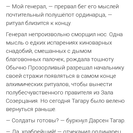
— Мой генерал, — прервал бег его мыслей
почтительный полушёпот ординарца, —
ритуал близится к концу.
Генерал непроизвольно сморщил нос. Одна
мысль о едких испарениях киноварных
снадобий, смешанных с дымом
благовонных палочек, рождала тошноту.
Обычно Прозорливый разрешал начальнику
своей стражи появляться в самом конце
алхимических ритуалов, чтобы вынести
полубесчувственного правителя из Зала
Созерцания. Но сегодня Тагару было велено
вернуться раньше.
— Солдаты готовы? — буркнул Дарсен Тагар.
— Да, храбрейший! — отчеканил ординарец.