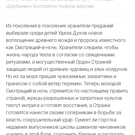
Щербинин» бесплатно полную версию:
Из поколения в поколение хранители преданий
выбирали среди детей Удела Духов новое
воплощение древнего вождя и пророка, известного
как Смотрящий-в-ночь. Хранители следили, чтобы
жизнь народа текла в согласии со священными
ритуалами, а могущественный Орден Стражей
защищал людей от древних чудовищ и злых колдунов.
Но из-за моря пришли чужеземные захватчики и
принесли с собой ветер перемен. Теперь молодой
Смотрящий-в-ночь стремится по-настоящему править
страной, жрецы разрешённых и запретных культов
плетут интриги и готовят восстания, а Стражи
готовятся нанести своим соперникам в борьбе за
власть сокрушительный удар. Сумеет ли горстка
недавних выпускников школы шаманов-чиновников
уцелеть в этой буре, сохранить близких и распутать