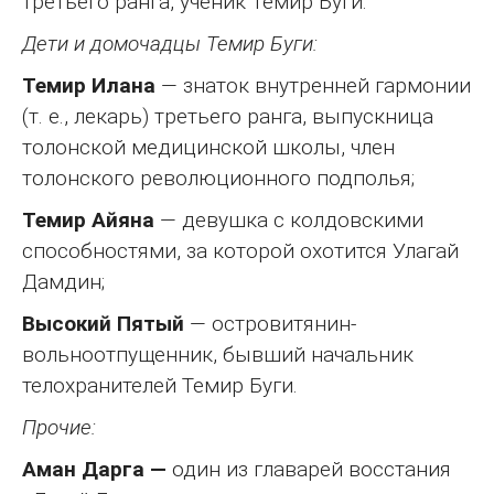
третьего ранга, ученик Темир Буги.
Дети и домочадцы Темир Буги:
Темир Илана
— знаток внутренней гармонии
(т. е., лекарь) третьего ранга, выпускница
толонской медицинской школы, член
толонского революционного подполья;
Темир Айяна
— девушка с колдовскими
способностями, за которой охотится Улагай
Дамдин;
Высокий Пятый
— островитянин-
вольноотпущенник, бывший начальник
телохранителей Темир Буги.
Прочие:
Аман Дарга —
один из главарей восстания