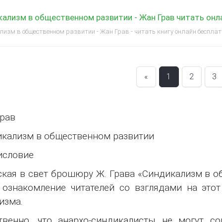
ализм в общественном развитии - Жан Грав читать онл
изм в общественном развитии - Жан Грав - читать книгу онлайн бесплат
«
1
2
3
рав
кализм в общественном развитии
исловие
кая в свет брошюру Ж. Грава «Синдикализм в о
ознакомление читателей со взглядами на это
изма.
твенно, что анархо-синдикалисты не могут с