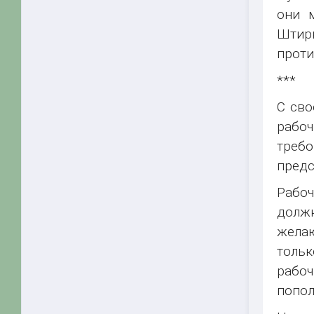
они 
Штирн
проти
***
С сво
рабоч
треб
предс
Рабоч
должн
желаю
тольк
рабоч
попол