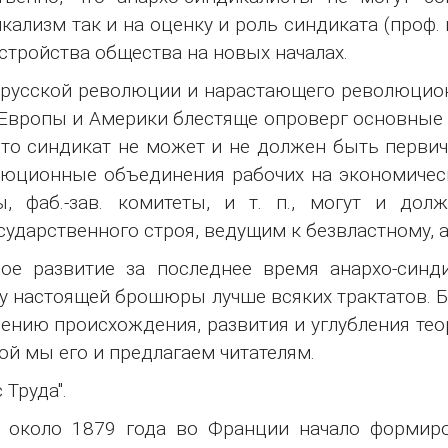
кализм так и на оценку и роль синдиката (проф.
стройства общества на новых началах.
русской революции и нарастающего революцио
Европы и Америки блестяще опроверг основные
что синдикат не может и не должен быть перви
юционные объединения рабочих на экономическо
ы, фаб.-зав. комитеты, и т. п., могут и до
сударственного строя, ведущим к безвластному,
ое развитие за последнее время анархо-синд
у настоящей брошюры лучше всяких трактатов. Б
чению происхождения, развития и углубления тео
ой мы его и предлагаем читателям.
 Труда".
 около 1879 года во Франции начало формиро