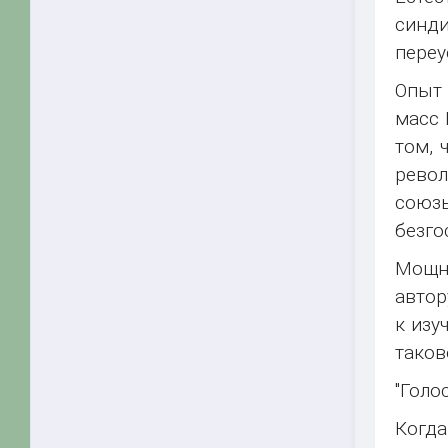
синди
переу
Опыт 
масс 
том, 
револ
союз
безго
Мощн
автор
к изу
таков
"Голос
Когда