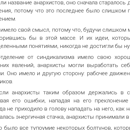
ли название анархистов, оно сначала старалось 
ния, потому что это последнее было слишком
ением.
 имело свой смысл, потому что, будучи слишком
орившись бы в этой массе. И их идеи, котор
еленными понятиями, никогда не достигли бы ну
отделение от синдикализма имело свою хорош
них явлений, анархисты могли выработать себ
и. Оно имело и другую сторону: рабочее движе
иков.
если анархисты таким образом держались в с
вая его ошибки, нападая на его преклонение
да не приходило в голову нападать на него, как 
алась энергичная стачка, анархисты принимали в 
 было все тупоумие некоторых болтунов, которы