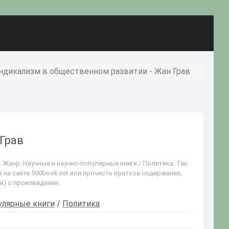
ндикализм в общественном развитии - Жан Грав
Грав
Жанр: Научные и научно-популярные книги / Политика. Так
 на сайте 500book.net или прочесть краткое содержание,
и) о произведении.
улярные книги
/
Политика