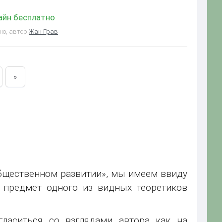
айн бесплатно
но, автор
Жан Грав
»
бщественном развитии», мы имеем ввиду
т предмет одного из видных теоретиков
огласиться со взглядами автора как на