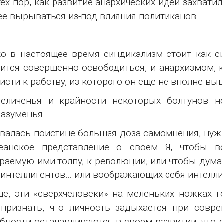
тех пор, как развитие анархических идей захвати
ее вырываться из-под влияния политиканов.
о в настоящее время синдикализм стоит как с
ится совершенно освободиться, и анархизмом, к
исти к рабству, из которого он еще не вполне вы
еличенья и крайности некоторых болтунов не
азуменья.
валась поистине большая доза самомнения, нужн
еанское представление о своем Я, чтобы во
раемую ими толпу, к революции, или чтобы дума
 интеллигентов… или воображающих себя интелли
е, эти «сверхчеловеки» на меленьких ножках г
признать, что личность задыхается при совр
бности останавливаются в своем развитии, что 