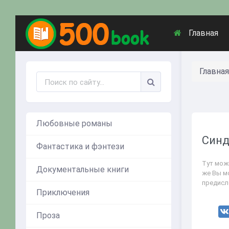
Главная
Главная
Любовные романы
Синд
Фантастика и фэнтези
Тут мож
Документальные книги
же Вы м
предисл
Приключения
Проза