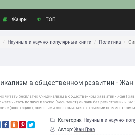
Жанры
ТОП
Научные и научно-популярные книги
Политика
Си
икализм в общественном развитии - Жан 
но читать бесплатно Синдикализм в общественном развитии - Жан Грав. 
ожете читать полную версию (весь текст) онлайн без регистрации и SMS
овие (аннотацию), описание и ознакомиться с отзывами (комментариям
Категория:
Научные и научно-поп
Автор:
Жан Грав