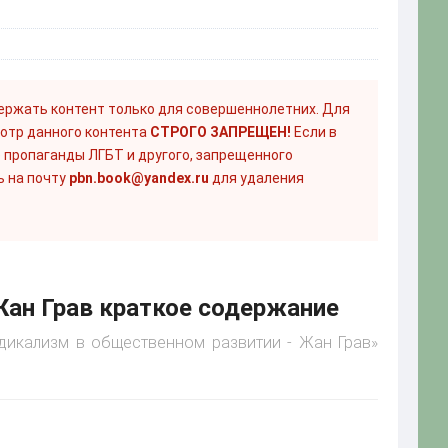
ержать контент только для совершеннолетних. Для
отр данного контента
СТРОГО ЗАПРЕЩЕН!
Если в
 пропаганды ЛГБТ и другого, запрещенного
ь на почту
pbn.book@yandex.ru
для удаления
Жан Грав краткое содержание
ндикализм в общественном развитии - Жан Грав»