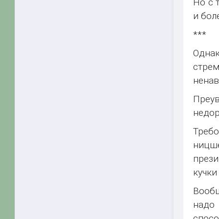
Но с 
и бол
***
Однак
стрем
ненав
Преув
недор
Требо
ницш
прези
кучки
Вообщ
надо 
спосо