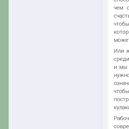
чем о
счаст
чтобы
котор
может
Или ж
среди
и мы 
нужно
означ
чтобы
постр
кулак
Рабо
совре