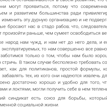
ни могут проявиться, потому что современна
ьем и развитием большинства ради привилегир
 изменить эту дурную организацию и не подверг
ые бросают нас в стадо рабов; что, следовате
 произойти раньше, чем сумеет освободиться ве
е народ нам чужд, и нам нет до него дела, и е
 эксплуатируемых, то нам совершенно все равно,
заботимся только о том, чтобы нам было хорош
 стричь. В таком случае бесполезно требовать с
ает, как для политиканов, простой формулы, к
 забавлять тех, из кого они надеются извлечь д
оено достаточно хорошо и удобно для того, чт
ами и локтями, могли получить себе в нем теплен
чий синдикат есть союз для борьбы, который
менной социальной жизни.