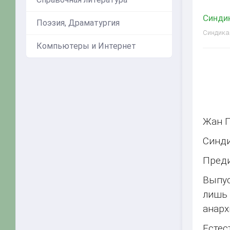
Синдик
Поэзия, Драматургия
Синдикал
Компьютеры и Интернет
Жан Г
Синди
Пред
Выпус
лишь 
анарх
Естес