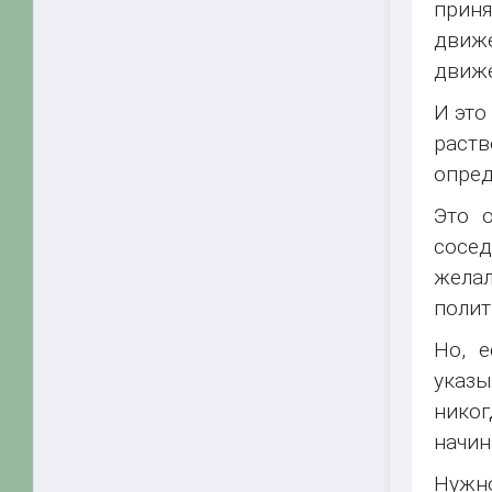
приня
движе
движ
И это
раств
опред
Это 
сосед
желал
полит
Но, 
указы
никог
начин
Нужно