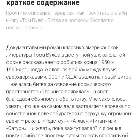
краткое содержание
Прочтите описание перед тем, как прочитать онлайн
книгу «Том Вулф - Битва за космос» бесплатно
полную версию:
Документальный роман классика американской
литературы Тома Вулфа в доступной увлекательной
форме рассказывает о событиях конца 1950-х –
1960-х гг., когда «холодная война» между двумя
сверхдержавами, СССР и США, вышла на новый виток
– началась битва за освоение космического
пространства.«Эта книга появилась на свет
благодаря обычному любопытству. Мне захотелось
узнать, что же на самом деле заставляет человека по
собственной воле забираться на верхушку огромной
свечи – ракеты «Редстоун», «Атлас», «Титан» или
«Сатурн» – и ждать, пока зажгут запал? И я решил
пойти наиболее простым путем, то есть спросить об