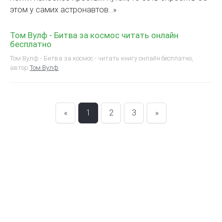
этом у самих астронавтов…»
Том Вулф - Битва за космос читать онлайн
бесплатно
Том Вулф - Битва за космос - читать книгу онлайн бесплатно,
автор
Том Вулф
«
1
2
3
»