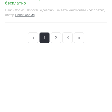
бесплатно
Нэнси Холмс - Взрослые девочки - читать книгу онлайн бесплатно,
автор
Нэнси Холмс
«
1
2
3
»