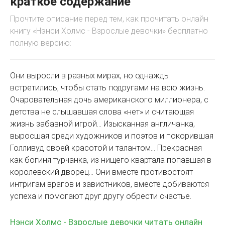
краткое содержание
Прочтите описание перед тем, как прочитать онлайн
книгу «Нэнси Холмс - Взрослые девочки» бесплатно
полную версию:
Они выросли в разных мирах, но однажды
встретились, чтобы стать подругами на всю жизнь.
Очаровательная дочь американского миллионера, с
детства не слышавшая слова «нет» и считающая
жизнь забавной игрой… Изысканная англичанка,
выросшая среди художников и поэтов и покорившая
Голливуд своей красотой и талантом… Прекрасная
как богиня турчанка, из нищего квартала попавшая в
королевский дворец… Они вместе противостоят
интригам врагов и завистников, вместе добиваются
успеха и помогают друг другу обрести счастье.
Нэнси Холмс - Взрослые девочки читать онлайн