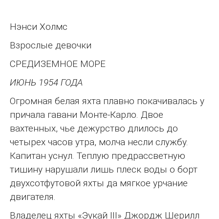
Нэнси Холмс
Взрослые девочки
СРЕДИЗЕМНОЕ МОРЕ
ИЮНЬ 1954 ГОДА
Огромная белая яхта плавно покачивалась у
причала гавани Монте-Карло. Двое
вахтенных, чье дежурство длилось до
четырех часов утра, молча несли службу.
Капитан уснул. Теплую предрассветную
тишину нарушали лишь плеск воды о борт
двухсотфутовой яхты да мягкое урчание
двигателя.
Владелец яхты «Эукай III» Джордж Шерилл