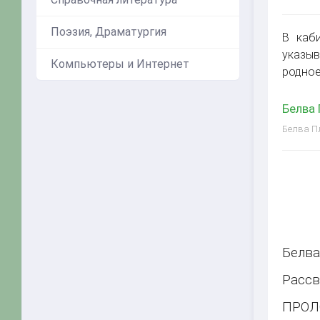
Поэзия, Драматургия
В каб
указыв
Компьютеры и Интернет
родное
Белва 
Белва Пл
Белва
Рассв
ПРОЛ