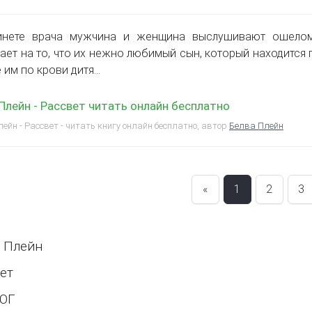
инете врача мужчина и женщина выслушивают ошелом
ает на то, что их нежно любимый сын, который находится п
 им по крови дитя…
Плейн - Рассвет читать онлайн бесплатно
ейн - Рассвет - читать книгу онлайн бесплатно, автор
Белва Плейн
«
1
2
3
 Плейн
ет
ОГ