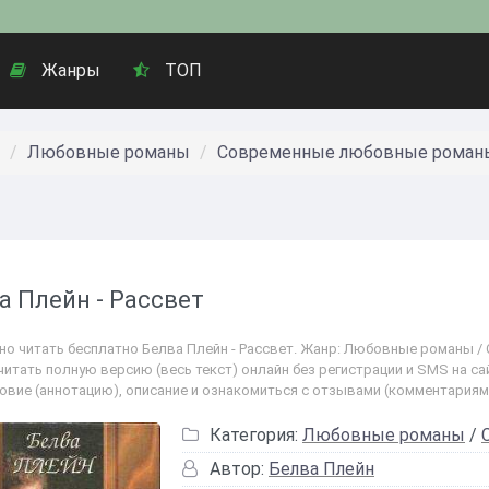
Жанры
ТОП
Любовные романы
Современные любовные роман
а Плейн - Рассвет
но читать бесплатно Белва Плейн - Рассвет. Жанр: Любовные романы /
читать полную версию (весь текст) онлайн без регистрации и SMS на са
овие (аннотацию), описание и ознакомиться с отзывами (комментариям
Категория:
Любовные романы
/
Автор:
Белва Плейн