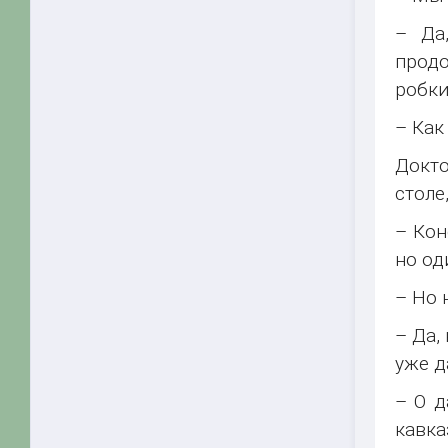
– Да
продо
робки
– Как
Докто
столе
– Кон
но од
– Но 
– Да,
уже д
– О д
кавка