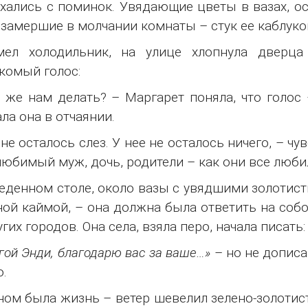
хались с поминок. Увядающие цветы в вазах, ос
 замершие в молчании комнаты – стук ее каблуко
мел холодильник, на улице хлопнула дверца
комый голос:
 же нам делать? – Маргарет поняла, что голос 
ла она в отчаянии.
 не осталось слез. У нее не осталось ничего, – чу
любимый муж, дочь, родители – как они все люби
еденном столе, около вазы с увядшими золотис
ной каймой, – она должна была ответить на со
угих городов. Она села, взяла перо, начала писать:
гой Энди, благодарю вас за ваше…»
– но не дописа
о.
ном была жизнь – ветер шевелил зелено-золотис