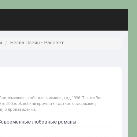
ы
Белва Плейн - Рассвет
 Современные любовные романы, год 1996. Так же Вы
йте 500book.net или прочесть краткое содержание,
и) о произведении.
Современные любовные романы