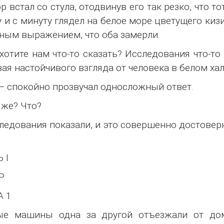
р встал со стула, отодвинув его так резко, что т
у и с минуту глядел на белое море цветущего киз
ным выражением, что оба замерли.
хотите нам что-то сказать? Исследования что-то
ая настойчивого взгляда от человека в белом хал
 – спокойно прозвучал односложный ответ.
 же? Что?
ледования показали, и это совершенно достоверно
 I
Р
А 1
ые машины одна за другой отъезжали от дом