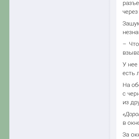
разъе
через
Зашу
незна
– Что
взыва
У нее
есть 
На об
с чер
из др
«Доро
в окн
За ок