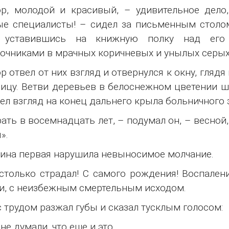
ор, молодой и красивый, – удивительное дел
е специалисты! – сидел за письменным столо
, уставившись на книжную полку над его 
очниками в мрачных коричневых и унылых серых
р отвел от них взгляд и отвернулся к окну, гля
ицу. Ветви деревьев в белоснежном цветении ш
ел взгляд на конец дальнего крыла больничного 
ать в восемнадцать лет, – подумал он, – весной
».
на первая нарушила невыносимое молчание.
столько страдал! С самого рождения! Воспалени
и, с неизбежным смертельным исходом.
 трудом разжал губы и сказал тусклым голосом:
не думали, что еще и это…