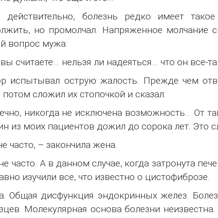
, действительно, болезнь редко имеет такое
лжить, но промолчал. Напряженное молчание сг
й вопрос мужа:
 вы считаете… нельзя ли надеяться… что он все-т
р испытывал острую жалость. Прежде чем отве
, потом сложил их стопочкой и сказал:
ечно, никогда не исключена возможность… От та
ин из моих пациентов дожил до сорока лет. Это с
не часто, – закончила жена.
 не часто. А в данном случае, когда затронута пе
авно изучили все, что известно о цистофиброзе.
а. Общая дисфункция эндокринных желез. Болез
зцев. Молекулярная основа болезни неизвестна.