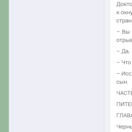
Докто
к окн
стран
– Вы 
отрыв
– Да,
– Что
– Исс
сын.
ЧАСТЬ
ПИТЕ
ГЛАВ
Черн