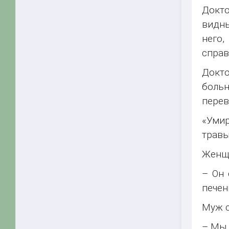
Докт
видны
него
справ
Докто
больн
перев
«Умир
травы
Женщи
– Он 
печен
Муж с
– Мы 