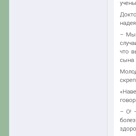
учены
Докто
надея
– Мы 
случа
что в
сына.
Молод
скреп
«Наве
говор
– О! 
болез
здоро