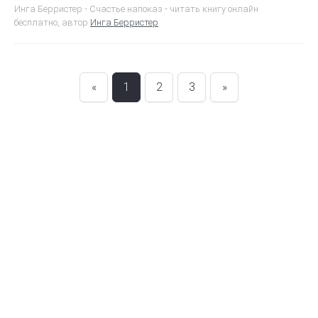
Инга Берристер - Счастье напоказ - читать книгу онлайн
бесплатно, автор
Инга Берристер
«
1
2
3
»