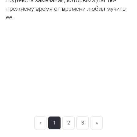
подтекста замечания, которыми Даг по-
прежнему время от времени любил мучить
ее.
«
1
2
3
»