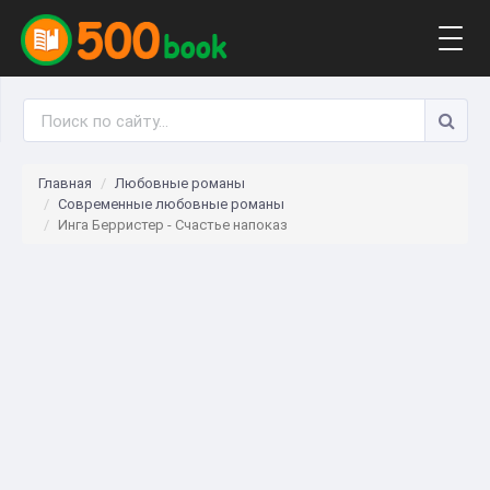
Togg
navig
Главная
Любовные романы
Современные любовные романы
Инга Берристер - Счастье напоказ