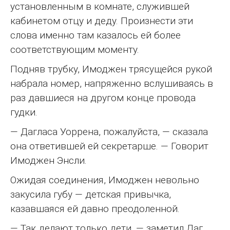
установленным в комнате, служившей
кабинетом отцу и деду. Произнести эти
слова именно там казалось ей более
соответствующим моменту.
Подняв трубку, Имоджен трясущейся рукой
набрала номер, напряженно вслушиваясь в
раз давшиеся на другом конце провода
гудки.
— Дагласа Уоррена, пожалуйста, — сказала
она ответившей ей секретарше. — Говорит
Имоджен Энсли.
Ожидая соединения, Имоджен невольно
закусила губу — детская привычка,
казавшаяся ей давно преодоленной.
— Так делают только дети, — заметил Даг,