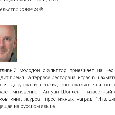
ельство CORPUS ®
нтливый молодой скульптор приезжает на нес
дит время на террасе ресторана, играя в шахма
ивая девушка и неожиданно оказывается опас
кает мгновенно… Антуан Шоплен – известный ф
ков книг, лауреат престижных наград. “Италья
ящая на русском языке.