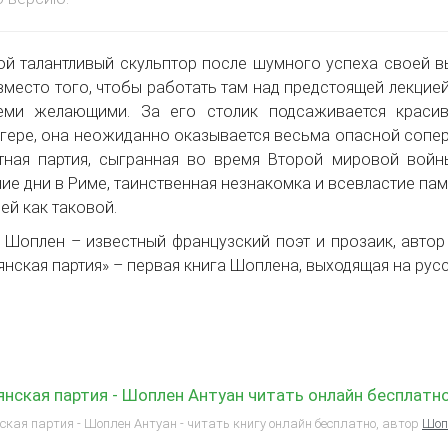
й талантливый скульптор после шумного успеха своей в
вместо того, чтобы работать там над предстоящей лекцией
еми желающими. За его столик подсаживается красив
гере, она неожиданно оказывается весьма опасной соперн
тная партия, сыгранная во время Второй мировой войн
ие дни в Риме, таинственная незнакомка и всевластие пам
ей как таковой.
 Шоплен – известный французский поэт и прозаик, автор 
янская партия» – первая книга Шоплена, выходящая на рус
нская партия - Шоплен Антуан читать онлайн бесплатн
кая партия - Шоплен Антуан - читать книгу онлайн бесплатно, автор
Шоп