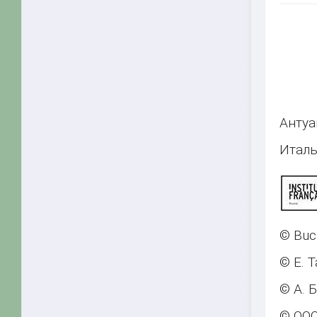
Анту
Италь
© Buch
© Е. 
© А. 
© ООО