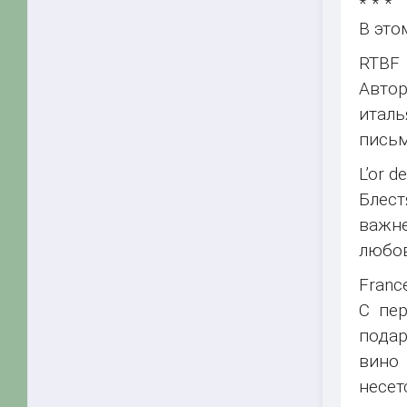
* * *
В это
RTBF
Автор
италь
письм
L’or de
Блест
важне
любов
Franc
С пер
подар
вино
несет