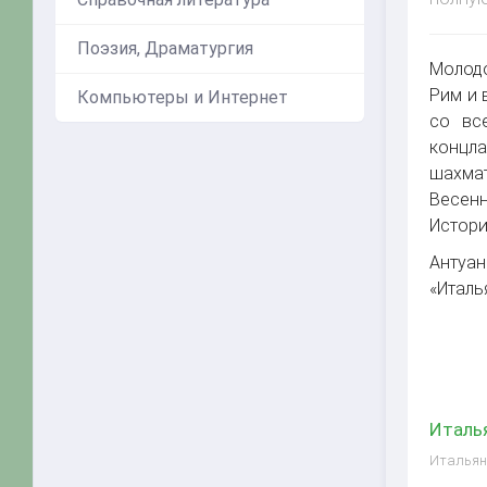
Поэзия, Драматургия
Молодо
Рим и 
Компьютеры и Интернет
со вс
концла
шахма
Весенн
Истори
Антуан
«Италь
Италья
Итальянс