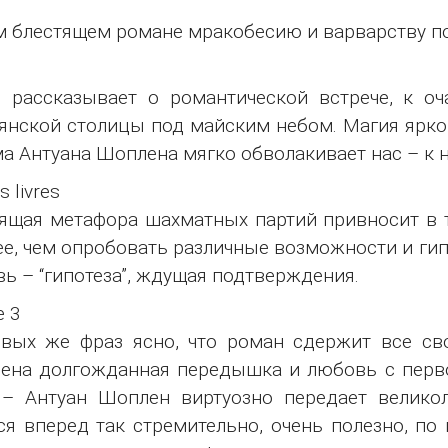
м блестящем романе мракобесию и варварству по
 рассказывает о романтической встрече, к о
янской столицы под майским небом. Магия ярког
а Антуана Шоплена мягко обволакивает нас – к 
s livres
ящая метафора шахматных партий привносит в те
е, чем опробовать различные возможности и гип
ь – “гипотеза”, ждущая подтверждения.
e 3
вых же фраз ясно, что роман сдержит все св
ена долгожданная передышка и любовь с первог
 – Антуан Шоплен виртуозно передает велико
ся вперед так стремительно, очень полезно, по