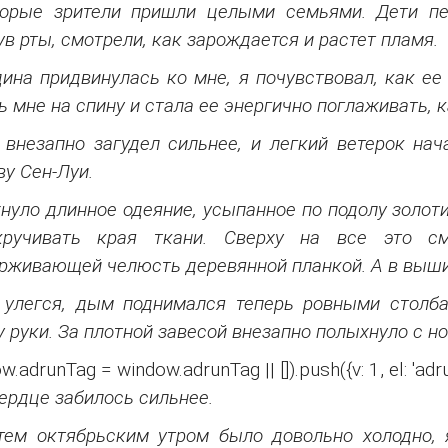
орые зрители пришли целыми семьями. Дети пер
ув рты, смотрели, как зарождается и растет пламя.
ина придвинулась ко мне, я почувствовал, как ее
ь мне на спину и стала ее энергично поглаживать, к
 внезапно загудел сильнее, и легкий ветерок на
ву Сен-Луи.
нуло длинное одеяние, усыпанное по подолу золоти
кручивать края ткани. Сверху на все это см
рживающей челюсть деревянной планкой. А в вышин
 улегся, дым поднимался теперь ровными столба
у руки. За плотной завесой внезапно полыхнуло с но
w.adrunTag = window.adrunTag || []).push({v: 1, el: 'adru
ердце забилось сильнее.
тем октябрьским утром было довольно холодно, 