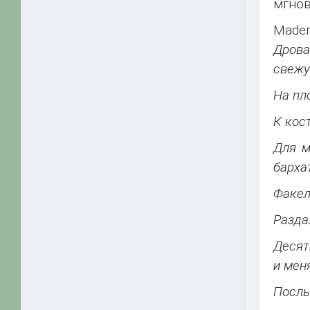
мгнов
Madem
Дрова
свежу
На пл
К кос
Для м
барха
Факел
Разда
Десят
и мен
Послы