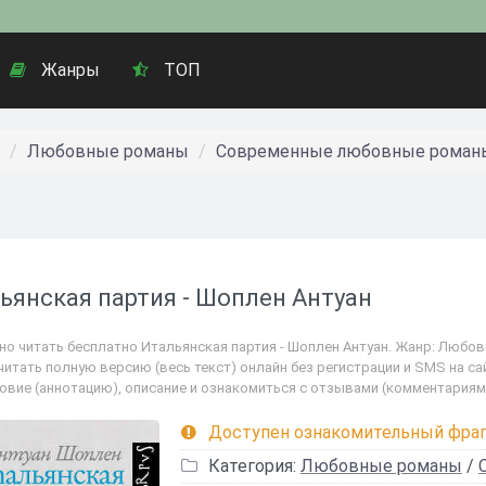
Жанры
ТОП
Любовные романы
Современные любовные роман
ьянская партия - Шоплен Антуан
но читать бесплатно Итальянская партия - Шоплен Антуан. Жанр: Люб
читать полную версию (весь текст) онлайн без регистрации и SMS на са
овие (аннотацию), описание и ознакомиться с отзывами (комментариям
Доступен ознакомительный фра
Категория:
Любовные романы
/