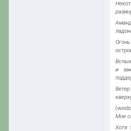
Некот
разин
Аманд
ладон
Огонь
остро
Вспых
и за
подде
Ветер
кверх
(windo
Мое с
Хотя 