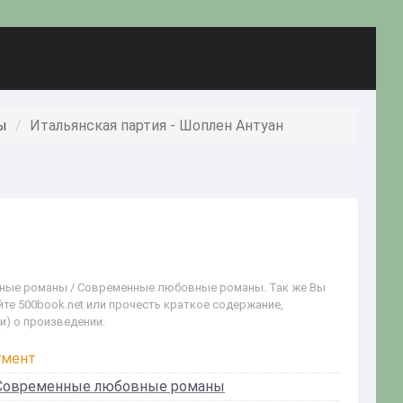
ы
Итальянская партия - Шоплен Антуан
овные романы / Современные любовные романы. Так же Вы
йте 500book.net или прочесть краткое содержание,
и) о произведении.
гмент
Современные любовные романы