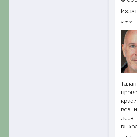
Издат
* * *
Тала
прово
крас
возни
десят
выход