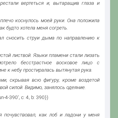
естали вертеться и, вытаращив глаза и
 плечо коснулось моей руки. Она положила
ак будто хотела меня согреть.
чал сносить струи дыма по направлению к
стой листвой. Языки пламени стали лизать
отрело бесстрастное восковое лицо с
е к небу простиралась вытянутая рука.
ми, скрывая всю фигуру, кроме воздетой
вой силой. Видимо, занялось одеяние.
n-4-390', c: 4, b: 390})
я почувствовал, как лоб и ладони у меня