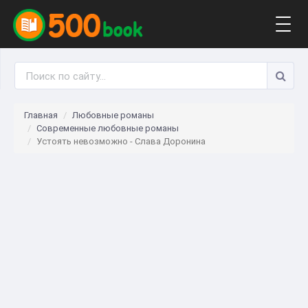
Togg
navig
Главная
Любовные романы
Современные любовные романы
Устоять невозможно - Слава Доронина