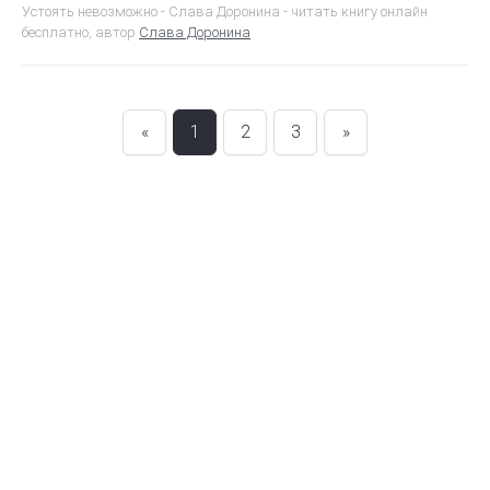
Устоять невозможно - Слава Доронина - читать книгу онлайн
бесплатно, автор
Слава Доронина
«
1
2
3
»