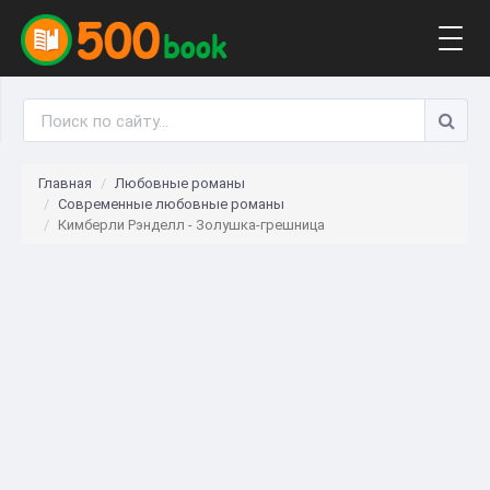
Togg
navig
Главная
Любовные романы
Современные любовные романы
Кимберли Рэнделл - Золушка-грешница