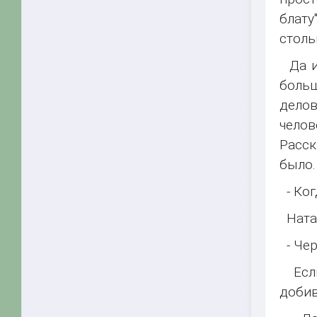
блату
столь
Да и 
больш
делов
челов
Расск
было.
- Ког
Наташ
- Чер
Если 
добив