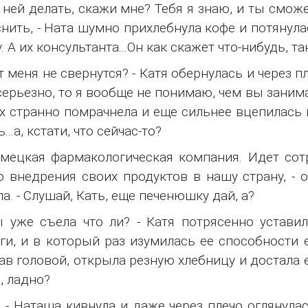
 ней делать, скажи мне? Тебя я знаю, и ты смож
нить, - Ната шумно прихлебнула кофе и потянулась
. А их консультанта...Он как скажет что-нибудь, та
т меня не свернутся? - Катя обернулась и через п
серьезно, то я вообще не понимаю, чем вы занимае
х странно помрачнела и еще сильнее вцепилась в
...а, кстати, что сейчас-то?
ецкая фармакологическая компания. Идет сотр
 внедрения своих продуктов в нашу страну, - о
ла. - Слушай, Кать, еще печенюшку дай, а?
уже съела что ли? - Катя потрясенно уставил
ги, и в который раз изумилась ее способности е
ав головой, открыла резную хлебницу и достала 
, ладно?
 - Наташа кивнула и даже через плечо оглянула