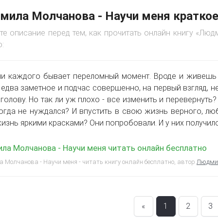
ила Молчанова - Научи меня кратко
те описание перед тем, как прочитать онлайн книгу «Лю
:
и каждого бывает переломный момент. Вроде и живешь с
, едва заметное и подчас совершенно, на первый взгляд, 
 голову. Но так ли уж плохо - все изменить и перевернуть
огда не нуждался? И впустить в свою жизнь верного, л
изнь яркими красками? Они попробовали. И у них получил
ла Молчанова - Научи меня читать онлайн бесплатно
Молчанова - Научи меня - читать книгу онлайн бесплатно, автор
Людми
«
1
2
3