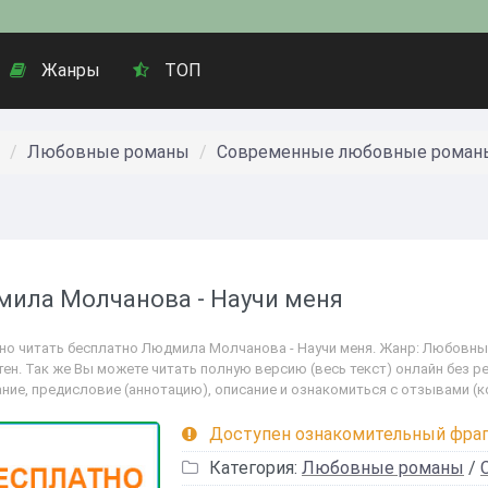
Жанры
ТОП
Любовные романы
Современные любовные роман
ила Молчанова - Научи меня
но читать бесплатно Людмила Молчанова - Научи меня. Жанр: Любовн
ен. Так же Вы можете читать полную версию (весь текст) онлайн без ре
ние, предисловие (аннотацию), описание и ознакомиться с отзывами (
Доступен ознакомительный фра
Категория:
Любовные романы
/