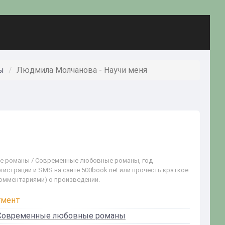
ы
Людмила Молчанова - Научи меня
ые романы / Современные любовные романы, год
гистрации и SMS на сайте 500book.net или прочесть краткое
комментариями) о произведении.
гмент
Современные любовные романы