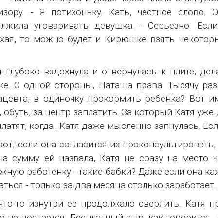
изору. - Я потихоньку. Кать, честное слово. 
лжила уговаривать девушка. - Серьезно. Есл
хая, то можно будет и Кирюшке взять некоторы
.
глубоко вздохнула и отвернулась к плите, дел
ке. С одной стороны, Наташа права. Тысячу раз
цевта, в одиночку прокормить ребенка? Вот им
, обуть, за центр заплатить. За который Катя уже
платят, когда...Катя даже мысленно запнулась. Есл
от, если она согласится их проконсультировать,
а сумму ей назвала, Катя не сразу на место 
жную работенку - такие бабки? Даже если она ка
аться - только за два месяца столько заработает.
о-то изнутри ее продолжало сверлить. Катя пр
о не достается. Бесплатный сыр, как говорится...Д