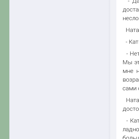
- Да,
доста
несло
Ната 
- Кать
- Нет
Мы эт
мне н
возра
сами 
Наташ
досто
- Кат
ладно
больш