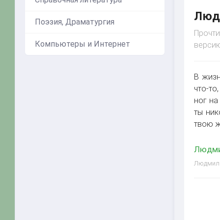
Людм
Поэзия, Драматургия
Прочти
Компьютеры и Интернет
версию
В жизн
что-то
ног на
ты ник
твою ж
Людми
Людмила 