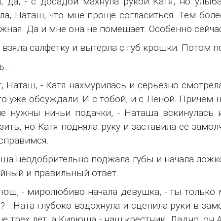
 да, - с досадой махнула рукой Катя, но улыба
ла, Наташ, что мне проще согласиться. Тем боле
жная. Да и мне она не помешает. Особенно сейча
взяла салфетку и вытерла с губ крошки. Потом по
...
, Наташ, - Катя нахмурилась и серьезно смотрела 
о уже обсуждали. И с тобой, и с Лёной. Причем не
е нужны ничьи подачки, - Наташа вскинулась 
зить, но Катя подняла руку и заставила ее замолч
справимся.
а неодобрительно поджала губы и начала ложко
йный и правильный ответ.
юш, - миролюбиво начала девушка, - ты только 
? - Ната глубоко вздохнула и сцепила руки в за
е трех лет, а Кирюша - наш крестник. Ладно, он 