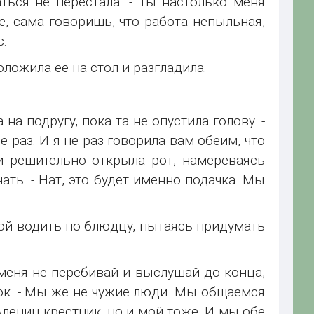
ться не перестала. - Ты настолько меня
е, сама говоришь, что работа непыльная,
с.
ложила ее на стол и разгладила.
на подругу, пока та не опустила голову. -
 раз. И я не раз говорила вам обеим, что
и решительно открыла рот, намереваясь
ать. - Нат, это будет именно подачка. Мы
й водить по блюдцу, пытаясь придумать
меня не перебивай и выслушай до конца,
мок. - Мы же не чужие люди. Мы общаемся
Аленин крестник, но и мой тоже. И мы обе