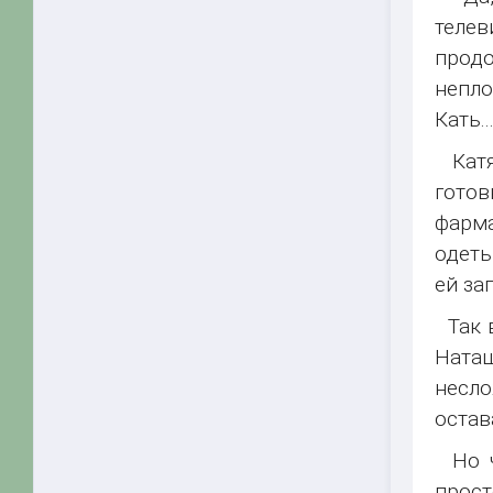
телев
продо
непло
Кать..
Катя 
готов
фарма
одеть
ей за
Так в
Наташ
несло
остав
Но чт
прост