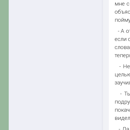
мне с
объяс
пойму
- А о
если 
слова
теперь
- Нем
целью
заучи
- Ты 
подру
покач
видел
- Да,