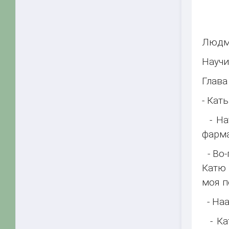
Людм
Научи
Глава
- Кат
- Нат
фарм
- Во-
Катю 
моя п
- Наа
- Кат