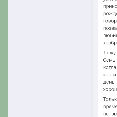
прин
рожде
говор
позва
любил
храбр
Лежу 
Семь,
когда
как и
день 
хорош
Тольк
време
не зв