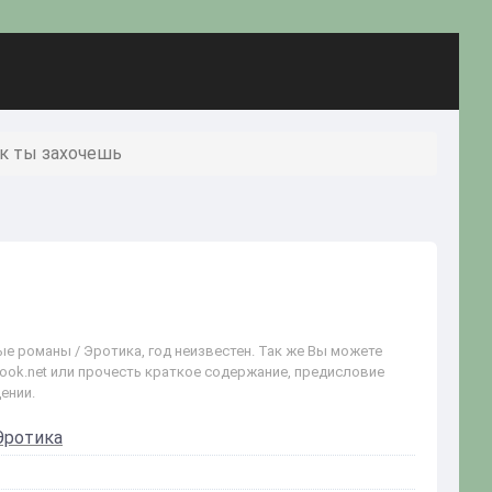
ак ты захочешь
ые романы / Эротика, год неизвестен. Так же Вы можете
book.net или прочесть краткое содержание, предисловие
ении.
Эротика