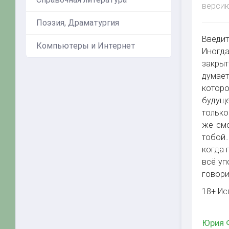
версию
Поэзия, Драматургия
Введит
Компьютеры и Интернет
Иногда
закрыт
думает
которо
будуще
только
же смо
тобой…
когда 
всё уп
говори
18+ Ис
Юрия Ф