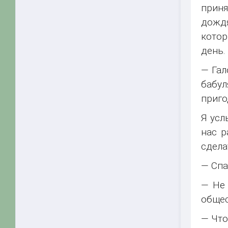
приня
дождя
котор
день.
— Гал
бабул
приго
Я усл
нас р
сдела
— Спа
— Не 
общес
— Что