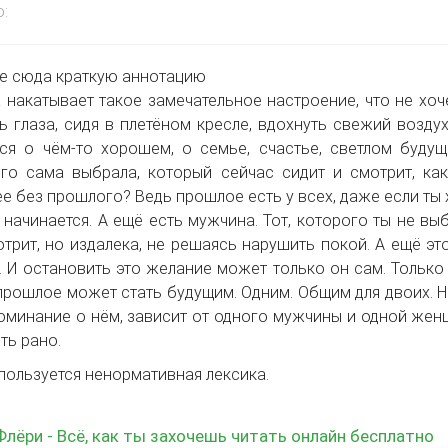
:
е сюда краткую аннотацию
 накатывает такое замечательное настроение, что не хоче
ь глаза, сидя в плетёном кресле, вдохнуть свежий возду
ся о чём-то хорошем, о семье, счастье, светлом буд
го сама выбрала, который сейчас сидит и смотрит, ка
е без прошлого? Ведь прошлое есть у всех, даже если ты 
 начинается. А ещё есть мужчина. Тот, которого ты не выб
трит, но издалека, не решаясь нарушить покой. А ещё эт
 И остановить это желание может только он сам. Только
прошлое может стать будущим. Одним. Общим для двоих. Но
оминание о нём, зависит от одного мужчины и одной женщ
ть рано.
пользуется ненормативная лексика.
лёри - Всё, как ты захочешь читать онлайн бесплатно