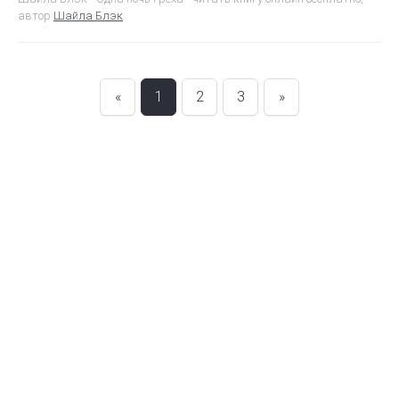
автор
Шайла Блэк
«
1
2
3
»