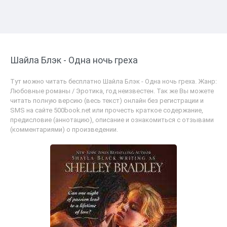
Шайла Блэк - Одна ночь греха
Тут можно читать бесплатно Шайла Блэк - Одна ночь греха. Жанр:
Любовные романы / Эротика, год неизвестен. Так же Вы можете
читать полную версию (весь текст) онлайн без регистрации и
SMS на сайте 500book.net или прочесть краткое содержание,
предисловие (аннотацию), описание и ознакомиться с отзывами
(комментариями) о произведении.