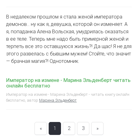
В недалеком прошлом я стала женой императора
демонов… ну как я, девушка, которой он изменяет. А
я, попаданка Алена Вольская, умудрилась оказаться
в ее теле. Теперь мне надо быть примерной женой и
терпеть все это оставшуюся жизнь?! Да щас! Я не для
этого развелась с бывшим мужем! Стойте, что значит
— брачная магия?! Однотомник.
Император на измене - Марина Эльденберт читать
онлайн бесплатно
Император на измене - Марина Эльденберт - читать книгу онлайн
бесплатно, автор
Марина Эльденберт
«
1
2
3
»