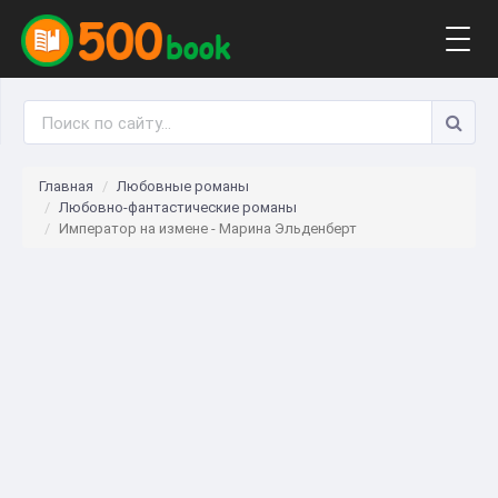
Togg
navig
Главная
Любовные романы
Любовно-фантастические романы
Император на измене - Марина Эльденберт