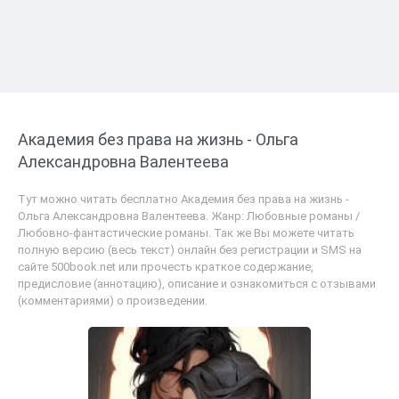
Академия без права на жизнь - Ольга
Александровна Валентеева
Тут можно читать бесплатно Академия без права на жизнь -
Ольга Александровна Валентеева. Жанр: Любовные романы /
Любовно-фантастические романы. Так же Вы можете читать
полную версию (весь текст) онлайн без регистрации и SMS на
сайте 500book.net или прочесть краткое содержание,
предисловие (аннотацию), описание и ознакомиться с отзывами
(комментариями) о произведении.