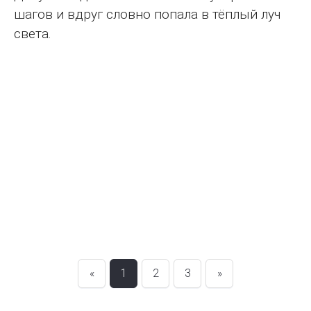
шагов и вдруг словно попала в тёплый луч
света.
«
1
2
3
»