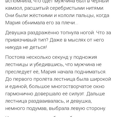
вспомнила, что одет мужчина был в чёрный
камзол, расшитый серебристыми нитями.
Они были жёсткими и кололи пальцы, когда
Мария обнимала его за плечи…
Девушка раздражённо топнула ногой. Что за
привязчивый тип? Даже в мыслях от него
никуда не деться!
Постояв несколько секунд у подножия
лестницы и убедившись, что мужчина не
преследует её, Мария начала подниматься.
До первого пролёта лестница была широкой
и единой, большое многостворчатое окно
гармонично довершало её силуэт. Дальше
лестница раздваивалась, и девушка,
немного подумав, выбрала левую сторону.