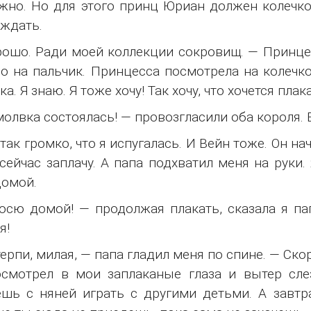
но. Но для этого принц Юриан должен колечко 
 ждать.
ошо. Ради моей коллекции сокровищ. — Принцес
о на пальчик. Принцесса посмотрела на колечко
а. Я знаю. Я тоже хочу! Так хочу, что хочется плак
олвка состоялась! — провозгласили оба короля. 
так громко, что я испугалась. И Вейн тоже. Он на
сейчас заплачу. А папа подхватил меня на руки.
домой.
осю домой! — продолжая плакать, сказала я па
я!
ерпи, милая, — папа гладил меня по спине. — Ск
смотрел в мои заплаканые глаза и вытер сле
шь с няней играть с другими детьми. А завт