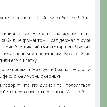
устила на пол. — Пойдём, заберём Вейна.
тились вниз. В холле нас ждали папа,
шка был некромантом. Брат держал в руке
ыл первый поднятый моим старшим братом
ыл смышленым и послушным. Брат сейчас
или его в клетку.
койо венёмся. Не скусяй без нас. — Скели
за фиолетово-чёрные огоньки.
 говорит, что это дурной тон появляться
агбиле всего несколько часов. А я люблю