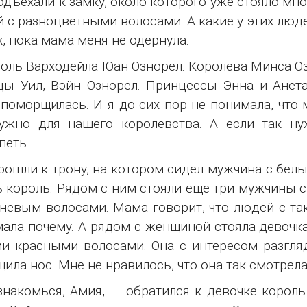
дъехали к замку, около которого уже стояло мно
 с разноцветными волосами. А какие у этих люде
х, пока мама меня не одернула.
оль Варходейла Юан Ознорел. Королева Минса О
ы Уил, Вэйн Ознорел. Принцессы Энна и Анета
поморщилась. И я до сих пор не понимала, что 
нужно для нашего королевства. А если так н
петь.
ошли к трону, на котором сидел мужчина с белым
ь король. Рядом с ним стояли ещё три мужчины 
невым волосами. Мама говорит, что людей с та
ала почему. А рядом с женщиной стояла девочка
и красными волосами. Она с интересом разгл
ила нос. Мне не нравилось, что она так смотрела
накомься, Амия, — обратился к девочке король