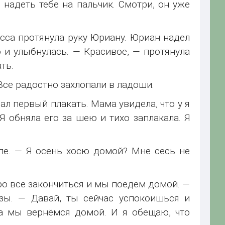
надеть тебе на пальчик. Смотри, он уже
са протянула руку Юриану. Юриан надел
 и улыбнулась. — Красивое, — протянула
ать.
Все радостно захлопали в ладоши.
чал первый плакать. Мама увидела, что у я
 Я обняла его за шею и тихо заплакала. Я
пе. — Я осень хосю домой? Мне сесь не
оро все закончиться и мы поедем домой. —
зы. — Давай, ты сейчас успокоишься и
ра мы вернёмся домой. И я обещаю, что