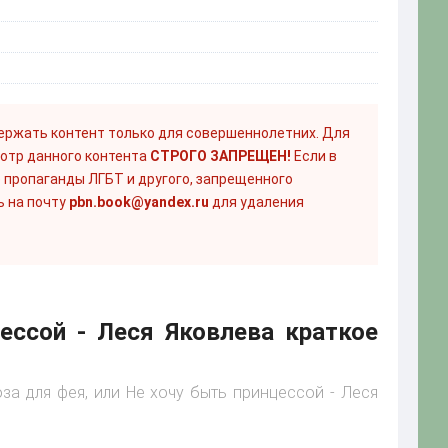
ержать контент только для совершеннолетних. Для
отр данного контента
СТРОГО ЗАПРЕЩЕН!
Если в
 пропаганды ЛГБТ и другого, запрещенного
ь на почту
pbn.book@yandex.ru
для удаления
ессой - Леся Яковлева краткое
оза для фея, или Не хочу быть принцессой - Леся