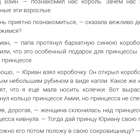
 Вэйн. — познакомил нас король. Зачем нас 
ные эти взрослые.
нь приятно познакомиться, — сказала вежливо д
ужимся?
ан, — папа протянул бархатную синюю коробочк
или, что это особенный подарок для принцессы.
 принцессе.
ошо, — Юриан взял коробочку. Он открыл коробо
ым небольшим рубином в виде капли. Какое же к
ят, что я ещё мала носить колечки. Вот вырас
нул кольцо принцессе Амии, но принцесса не спе
я, дорогая, — женщина склонилась над принцесс
есса кивнула. — Тогда дай принцу Юриану свою п
ожно его потом положу в свою сокровищницу? —