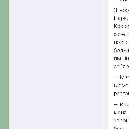
Я воо
Наряд
Краси
хочет
поигр
больш
пышно
себя 
— Мам
Мама
разго
— В А
меня 
хорош
будеш