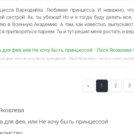
нцесса Варходейла. Любимая принцесса. И неважно, ч
й сестрой. Ах, ты убежал! Но и я тогда буду делать все, 
лю в Военную Академию. А там, как известно, выпускают 
ся притворяться парнем. Ты и тут решил меня достать и верн
 для фея, или Не хочу быть принцессой - Леся Яковлева
ля фея, или Не хочу быть принцессой - Леся Яковлева - читать книгу онла
«
1
2
3
Яковлева
а для фея, или Не хочу быть принцессой
акомство