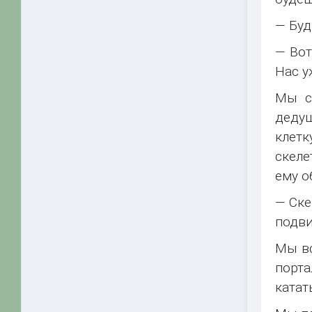
— Буд
— Вот
Нас у
Мы с
дедуш
клетк
скеле
ему о
— Ске
подви
Мы вс
порта
катат