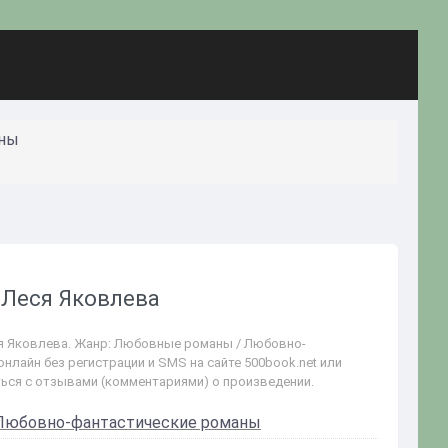
аны
- Леся Яковлева
еся Яковлева. Жанр: Любовные романы / Любовно-
нлайн без регистрации и SMS на сайте 500book.net или
ться с отзывами (комментариями) о произведении.
Любовно-фантастические романы