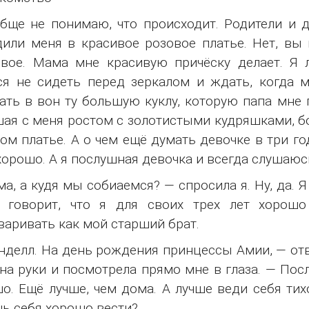
бще не понимаю, что происходит. Родители и д
или меня в красивое розовое платье. Нет, вы 
вое. Мама мне красивую причёску делает. Я 
ся не сидеть перед зеркалом и ждать, когда м
ать в вон ту большую куклу, которую папа мне 
ая с меня ростом с золотистыми кудряшками, б
м платье. А о чем ещё думать девочке в три го
хорошо. А я послушная девочка и всегда слушаюс
а, а кудя мы собиаемся? — спросила я. Ну, да. 
 говорит, что я для своих трех лет хорошо
варивать как мой старший брат.
нделл. На день рождения принцессы Амии, — отв
на руки и посмотрела прямо мне в глаза. — Пос
о. Ещё лучше, чем дома. А лучше веди себя тих
ь себя хорошо вести?