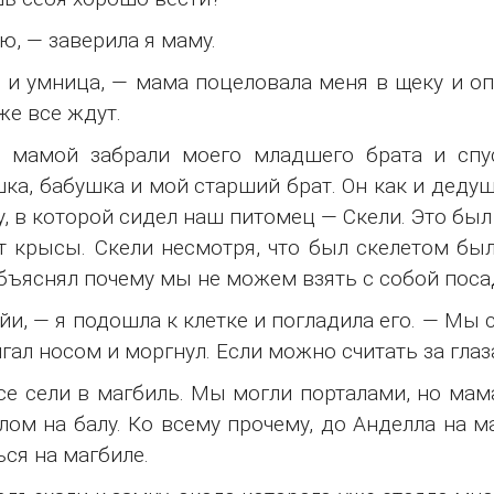
ю, — заверила я маму.
 и умница, — мама поцеловала меня в щеку и оп
же все ждут.
 мамой забрали моего младшего брата и спус
ка, бабушка и мой старший брат. Он как и деду
у, в которой сидел наш питомец — Скели. Это б
т крысы. Скели несмотря, что был скелетом б
бъяснял почему мы не можем взять с собой посад
йи, — я подошла к клетке и погладила его. — Мы с
гал носом и моргнул. Если можно считать за гла
е сели в магбиль. Мы могли порталами, но мама
лом на балу. Ко всему прочему, до Анделла на м
ься на магбиле.