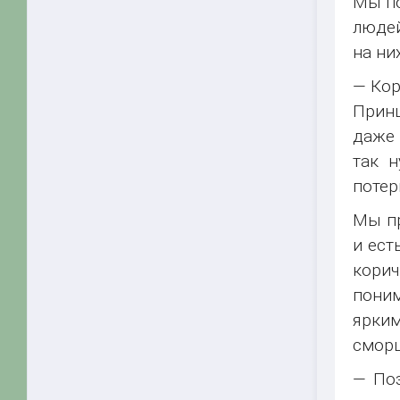
Мы по
людей
на ни
— Кор
Принц
даже 
так 
потер
Мы пр
и ест
корич
поним
ярким
сморщ
— Поз