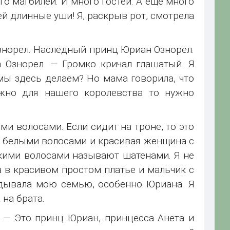
го магбилей. И много гостей. А ещё много
й длинные уши! Я, раскрыв рот, смотрела
знорел. Наследный принц Юриан Ознорел.
 Ознорел. — Громко кричал глашатый. Я
мы здесь делаем? Но мама говорила, что
ужно для нашего королевства то нужно
и волосами. Если сидит на троне, то это
с белыми волосами и красивая женщина с
кими волосами называют шатенами. Я не
 в красивом простом платье и мальчик с
ядывала мою семью, особенно Юриана. Я
 на брата.
 — Это принц Юриан, принцесса Анета и