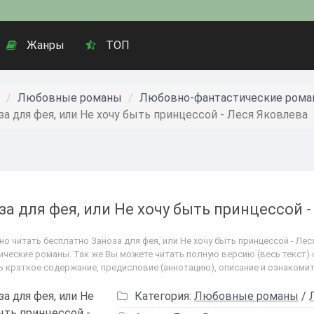
Жанры
ТОП
Любовные романы
Любовно-фантастические ром
за для фея, или Не хочу быть принцессой - Леся Яковлева
за для фея, или Не хочу быть принцессой 
но читать бесплатно Заноза для фея, или Не хочу быть принцессой - Л
ические романы. Так же Вы можете читать полную версию (весь текст) о
ь краткое содержание, предисловие (аннотацию), описание и ознакоми
Категория:
Любовные романы
/