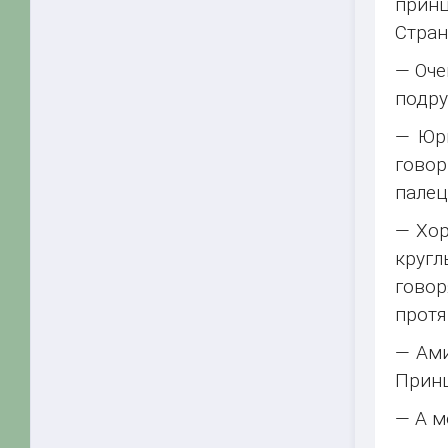
принц
Стран
— Оче
подр
— Юри
говор
палец
— Хор
кругл
говор
протя
— Ами
Принц
— А м