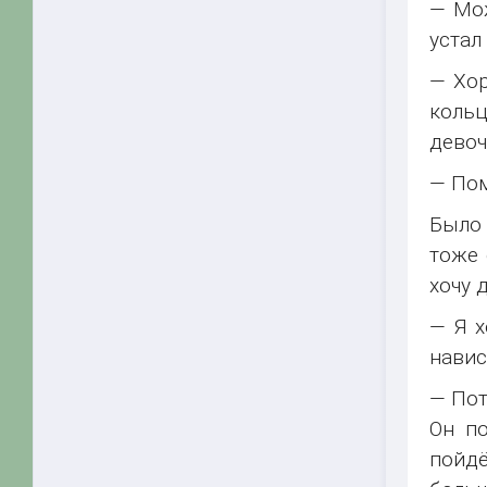
— Мож
устал
— Хор
кольц
девочк
— Пом
Было 
тоже 
хочу 
— Я х
навис
— Пот
Он по
пойдё