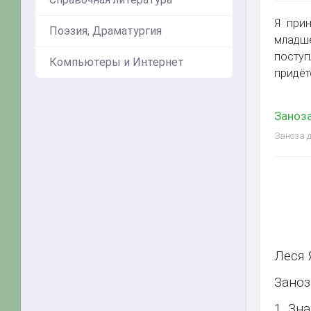
Я при
Поэзия, Драматургия
младше
поступ
Компьютеры и Интернет
придёт
Заноза
Заноза д
Леся 
Заноз
1. Зн