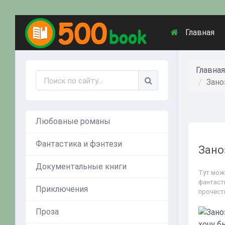
Главная
Главная
Зано
Любовные романы
Фантастика и фэнтези
Зано
Документальные книги
Тут мож
фантаст
Приключения
прочест
Проза