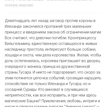
полную версию:
Девятнадцать лет назад заговор против короны в
Илеханде закончился пропажей трех маленьких
принцесс и введением закона об ограничении магии.
Все считают, что девочки погибли. Кронпринцессу
Вильгельмину, единственную оставшуюся в живых
наследницу престола, интересуют больше собаки,
лошади и охота, чем дела королевства. Желая, чтобы
дочь остепенилась, королева приглашает во дворец
очередного жениха, принца из дружественной
страны Тусара. И никто не подозревает, что скоро за
этим потянется цепочка событий, грозящая нарушить
спокойствие не только Илеханда и Тусара, но и
соседней Суриды. Кто виноват в случившихся
неприятностях, как все исправить, и при чем здесь
магические Башни? Приключения, любовь, интриги и
магия в первом романе дилогии "Змеиное гнездо" —